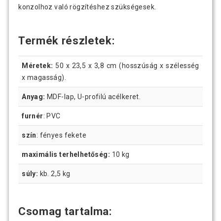
konzolhoz való rögzítéshez szükségesek.
Termék részletek:
Méretek:
50 x 23,5 x 3,8 cm (hosszúság x szélesség
x magasság).
Anyag:
MDF-lap, U-profilú acélkeret.
furnér
: PVC
szín
: fényes fekete
maximális terhelhetőség:
10 kg
súly:
kb. 2,5 kg
Csomag tartalma: