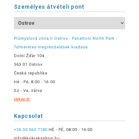
Személyes átvételi pont
Průmyslová zóna II Ostrov - Panattoni North Park -
Túlméretes megrendelések kiadása
Dolní Žďár 104
363 01 Ostrov
Česká republika
Hé - Pé, 8:00 - 16:00
Sz - Va, zárva
térkép itt
Kapcsolat
+36 30 563 7180
HÉ - PÉ, 08:00 - 16:00
info@kokiskashop.hu