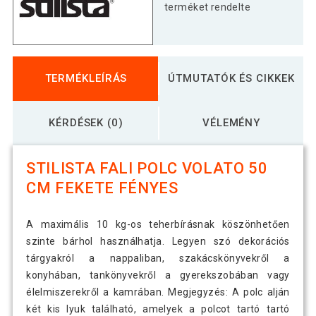
fényes
terméket rendelte
STILISTA Fali polc Volato 60 cm fényes
6 490 Ft
fekete
TERMÉKLEÍRÁS
ÚTMUTATÓK ÉS CIKKEK
KÉRDÉSEK (0)
VÉLEMÉNY
STILISTA FALI POLC VOLATO 50
CM FEKETE FÉNYES
A maximális 10 kg-os teherbírásnak köszönhetően
szinte bárhol használhatja. Legyen szó dekorációs
tárgyakról a nappaliban, szakácskönyvekről a
konyhában, tankönyvekről a gyerekszobában vagy
élelmiszerekről a kamrában. Megjegyzés: A polc alján
két kis lyuk található, amelyek a polcot tartó tartó