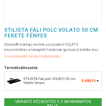
STILISTA FALI POLC VOLATO 50 CM
FEKETE FÉNYES
Stilista® márkájú termék sorozatból VOLATO
köszönhetően a lebegtető hatásnak gyönyörű kelléke lesz
A részletesebb leírás megtekintése
Termékváltozatok
STILISTA Fali polc VOLATO 50 cm
5 690 Ft
fekete fényes
Fali polc STILISTA® Volato 110 cm -
11 390 Ft
fekete fényes
VÁRHATÓ KÉZBESÍTÉS 2-3 MUNKANAPON
BELÜL