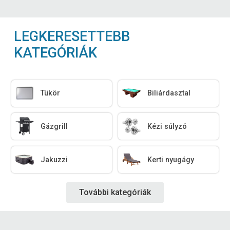
LEGKERESETTEBB
KATEGÓRIÁK
Tükör
Biliárdasztal
Gázgrill
Kézi súlyzó
Jakuzzi
Kerti nyugágy
További kategóriák