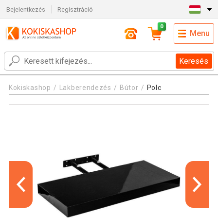
Bejelentkezés
Regisztráció
0
Menu
Keresés
Kokiskashop
Lakberendezés
Bútor
Polc