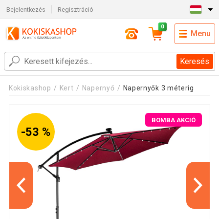
Bejelentkezés
Regisztráció
0
Menu
Keresés
Kokiskashop
Kert
Napernyő
Napernyők 3 méterig
BOMBA AKCIÓ
-53 %