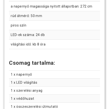
a napernyő magassága nyitott állapotban: 272 cm
rúd átmérő: 50 mm
piros szín
LED-ek száma: 24 db
világítási idő: kb 8 óra
Csomag tartalma:
1 x napernyő
1 x LED világítás
1 x szerelési anyag
1 x védőhuzat
1 x összeszerelési útmutató