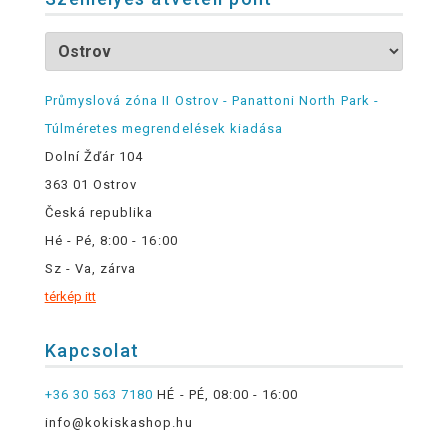
Průmyslová zóna II Ostrov - Panattoni North Park -
Túlméretes megrendelések kiadása
Dolní Žďár 104
363 01 Ostrov
Česká republika
Hé - Pé, 8:00 - 16:00
Sz - Va, zárva
térkép itt
Kapcsolat
+36 30 563 7180
HÉ - PÉ, 08:00 - 16:00
info@kokiskashop.hu