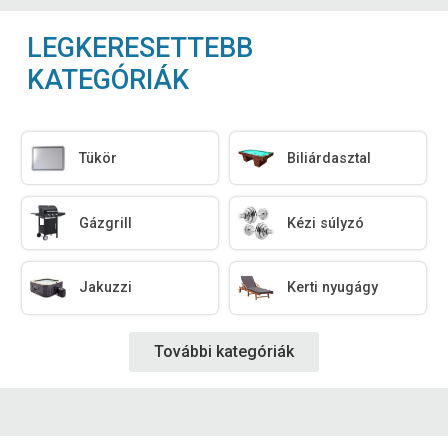
LEGKERESETTEBB
KATEGÓRIÁK
Tükör
Biliárdasztal
Gázgrill
Kézi súlyzó
Jakuzzi
Kerti nyugágy
További kategóriák