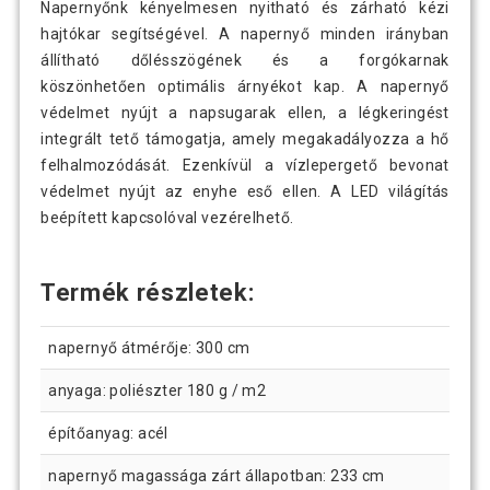
Napernyőnk kényelmesen nyitható és zárható kézi
hajtókar segítségével. A napernyő minden irányban
állítható dőlésszögének és a forgókarnak
köszönhetően optimális árnyékot kap. A napernyő
védelmet nyújt a napsugarak ellen, a légkeringést
integrált tető támogatja, amely megakadályozza a hő
felhalmozódását. Ezenkívül a vízlepergető bevonat
védelmet nyújt az enyhe eső ellen. A LED világítás
beépített kapcsolóval vezérelhető.
Termék részletek:
napernyő átmérője: 300 cm
anyaga: poliészter 180 g / m2
építőanyag: acél
napernyő magassága zárt állapotban: 233 cm