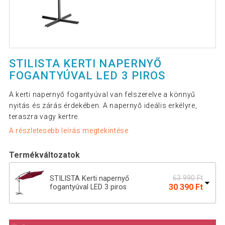
STILISTA KERTI NAPERNYŐ
FOGANTYÚVAL LED 3 PIROS
A kerti napernyő fogantyúval van felszerelve a könnyű
nyitás és zárás érdekében. A napernyő ideális erkélyre,
teraszra vagy kertre.
A részletesebb leírás megtekintése
Termékváltozatok
63 990 Ft
STILISTA Kerti napernyő
30 390 Ft
fogantyúval LED 3 piros
STILISTA Kerti napernyő fogantyúval
60 590 Ft
LED 3 m antracit