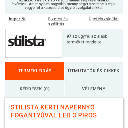
Az akció 1 és 5 darab közötti mennyiség vásárlásakor
érvényes.. Amennyiben nagyobb mennyiséget szeretne, kérjük,
vegye fel a kapcsolatot ügyfélszolgálatunkkal.
Importőr
Fizetés és
Ügyfélszolgálat
szállítás
97
az ügyfél az alábbi
terméket rendelte
TERMÉKLEÍRÁS
ÚTMUTATÓK ÉS CIKKEK
KÉRDÉSEK (0)
VÉLEMÉNY
STILISTA KERTI NAPERNYŐ
FOGANTYÚVAL LED 3 PIROS