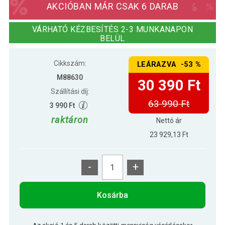
AKCIÓBAN MÁR CSAK 6 DARAB
63 890 Ft
STILISTA Kerti napernyő fogantyúval
VÁRHATÓ KÉZBESÍTÉS 2-3 MUNKANAPON
34 090 Ft
LED 3 m khaki
BELÜL
Cikkszám:
LEÁRAZVA -53 %
63 990 Ft
STILISTA Kerti napernyő fogantyúval
30 390 Ft
LED 3 m zöld
M88630
30 390 Ft
Szállítási díj:
63 990 Ft
3 990 Ft
raktáron
Nettó ár
23 929,13 Ft
-
+
Kosárba