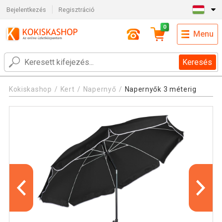
Bejelentkezés
Regisztráció
0
Menu
Keresés
Kokiskashop
Kert
Napernyő
Napernyők 3 méterig