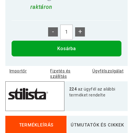
raktáron
-
+
Kosárba
Importőr
Fizetés és
Ügyfélszolgálat
szállítás
224
az ügyfél az alábbi
terméket rendelte
TERMÉKLEÍRÁS
ÚTMUTATÓK ÉS CIKKEK