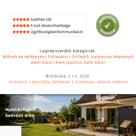
Legnépszerűbb kategóriák:
Műhely és építkezés
Fóliasátor
Grillsütő, barbecue
Napernyő
Kerti bútor
Kerti pavilon, kerti sátor
© Kokiska, s.r.o. 2026.
Általános szerződési feltételek
Személyes adatok védelme