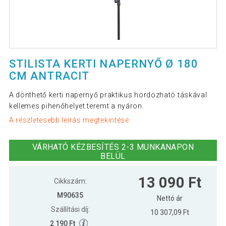
STILISTA KERTI NAPERNYŐ Ø 180
CM ANTRACIT
A dönthető kerti napernyő praktikus hordozható táskával
kellemes pihenőhelyet teremt a nyáron.
A részletesebb leírás megtekintése
VÁRHATÓ KÉZBESÍTÉS 2-3 MUNKANAPON
BELÜL
13 090 Ft
Cikkszám:
M90635
Nettó ár
Szállítási díj:
10 307,09 Ft
2 190 Ft