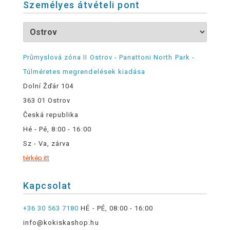
Személyes átvételi pont
Průmyslová zóna II Ostrov - Panattoni North Park -
Túlméretes megrendelések kiadása
Dolní Žďár 104
363 01 Ostrov
Česká republika
Hé - Pé, 8:00 - 16:00
Sz - Va, zárva
térkép itt
Kapcsolat
+36 30 563 7180
HÉ - PÉ, 08:00 - 16:00
info@kokiskashop.hu