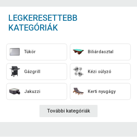
LEGKERESETTEBB
KATEGÓRIÁK
Tükör
Biliárdasztal
Gázgrill
Kézi súlyzó
Jakuzzi
Kerti nyugágy
További kategóriák