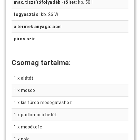
max. tisztítófolyadék -töltet:
kb. 50 l
fogyasztás:
kb. 26 W
a termék anyaga: acél
piros szín
Csomag tartalma:
1 x alátét
1 x mosdó
1 x kis fürdő mosogatáshoz
1 x padlómosó betét
1 x mosókefe
1 x polc