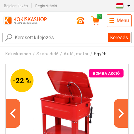
Bejelentkezés
Regisztráció
0
Menu
Keresés
Kokiskashop
Szabadidő
Autó, motor
Egyéb
BOMBA AKCIÓ
-22 %