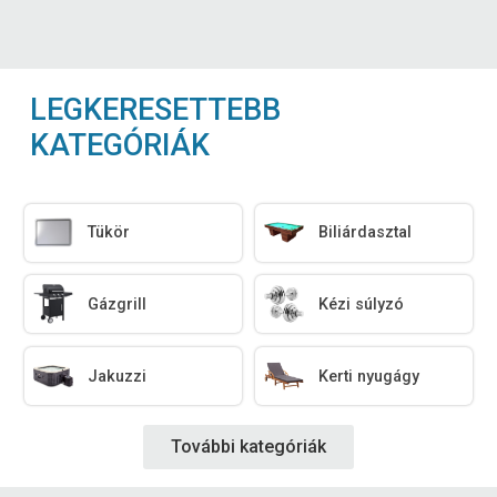
LEGKERESETTEBB
KATEGÓRIÁK
Tükör
Biliárdasztal
Gázgrill
Kézi súlyzó
Jakuzzi
Kerti nyugágy
További kategóriák