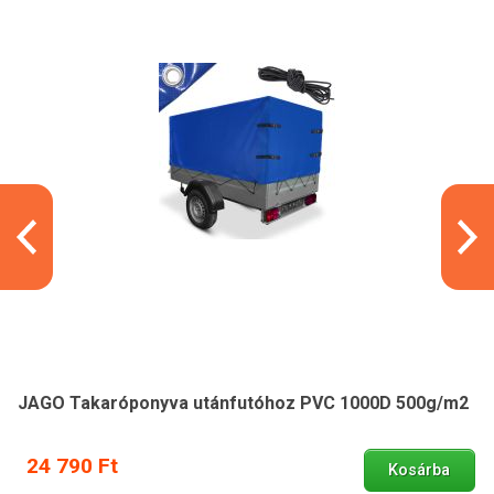
JAGO Takaróponyva utánfutóhoz PVC 1000D 500g/m2
24 790 Ft
Kosárba