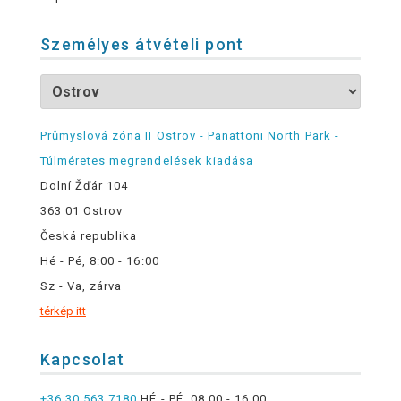
Személyes átvételi pont
Průmyslová zóna II Ostrov - Panattoni North Park -
Túlméretes megrendelések kiadása
Dolní Žďár 104
363 01 Ostrov
Česká republika
Hé - Pé, 8:00 - 16:00
Sz - Va, zárva
térkép itt
Kapcsolat
+36 30 563 7180
HÉ - PÉ, 08:00 - 16:00