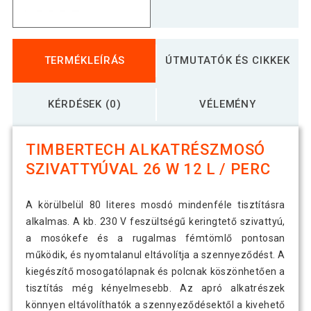
TERMÉKLEÍRÁS
ÚTMUTATÓK ÉS CIKKEK
KÉRDÉSEK (0)
VÉLEMÉNY
TIMBERTECH ALKATRÉSZMOSÓ
SZIVATTYÚVAL 26 W 12 L / PERC
A körülbelül 80 literes mosdó mindenféle tisztításra
alkalmas. A kb. 230 V feszültségű keringtető szivattyú,
a mosókefe és a rugalmas fémtömlő pontosan
működik, és nyomtalanul eltávolítja a szennyeződést. A
kiegészítő mosogatólapnak és polcnak köszönhetően a
tisztítás még kényelmesebb. Az apró alkatrészek
könnyen eltávolíthatók a szennyeződésektől a kivehető