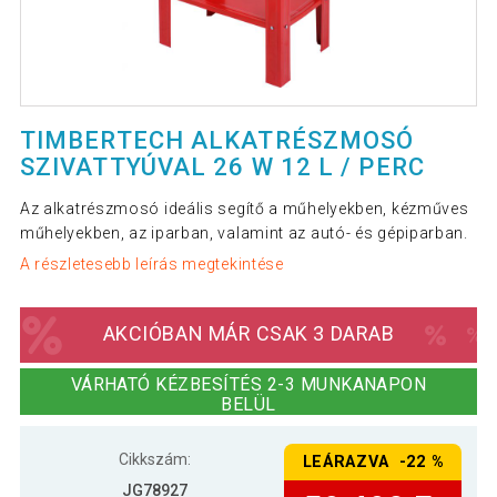
TIMBERTECH ALKATRÉSZMOSÓ
SZIVATTYÚVAL 26 W 12 L / PERC
Az alkatrészmosó ideális segítő a műhelyekben, kézműves
műhelyekben, az iparban, valamint az autó- és gépiparban.
A részletesebb leírás megtekintése
AKCIÓBAN MÁR CSAK 3 DARAB
VÁRHATÓ KÉZBESÍTÉS 2-3 MUNKANAPON
BELÜL
Cikkszám:
LEÁRAZVA -22 %
JG78927