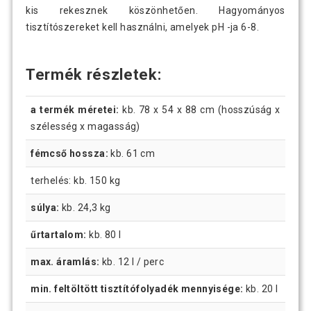
kis rekesznek köszönhetően. Hagyományos
tisztítószereket kell használni, amelyek pH -ja 6-8.
Termék részletek:
a termék méretei:
kb. 78 x 54 x 88 cm (hosszúság x
szélesség x magasság)
fémcső hossza:
kb. 61 cm
terhelés: kb. 150 kg
súlya:
kb. 24,3 kg
űrtartalom:
kb. 80 l
max. áramlás:
kb. 12 l / perc
min. feltöltött tisztítófolyadék mennyisége:
kb. 20 l