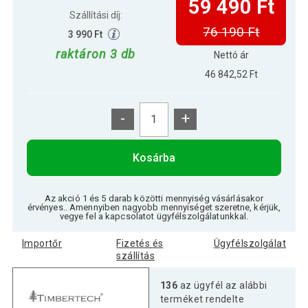
59 490 Ft
Szállítási díj:
76 190 Ft
3 990 Ft
raktáron 3 db
Nettó ár
46 842,52 Ft
-
+
Kosárba
Az akció 1 és 5 darab közötti mennyiség vásárlásakor
érvényes.. Amennyiben nagyobb mennyiséget szeretne, kérjük,
vegye fel a kapcsolatot ügyfélszolgálatunkkal.
Importőr
Fizetés és
Ügyfélszolgálat
szállítás
136
az ügyfél az alábbi
terméket rendelte