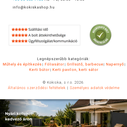
info@kokiskashop.hu
Legnépszerűbb kategóriák:
Műhely és építkezés
Fóliasátor
Grillsütő, barbecue
Napernyő
Kerti bútor
Kerti pavilon, kerti sátor
© Kokiska, s.r.o. 2026.
Általános szerződési feltételek
Személyes adatok védelme