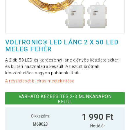
VOLTRONIC® LED LÁNC 2 X 50 LED
MELEG FEHÉR
A 2 db 50 LED-es karácsonyi lánc előnyös készlete beltéri
és kültéri használatra készült. Az ezüst drótnak
köszönhetően nagyon puhának tűnik.
A részletesebb leírás megtekintése
VÁRHATÓ KÉZBESÍTÉS 2-3 MUNKANAPON
BELÜL
1 990 Ft
Cikkszám:
M68023
Nettó ár