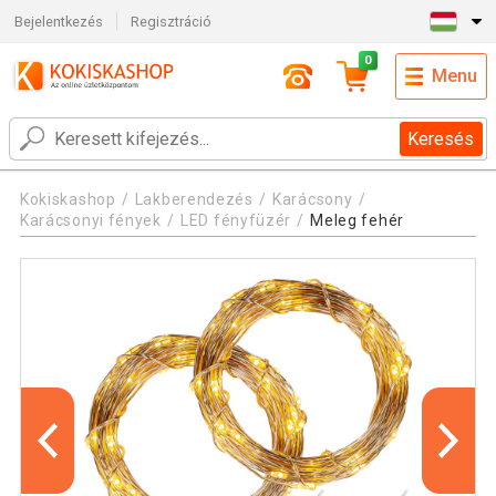
Bejelentkezés
Regisztráció
0
Menu
Keresés
Kokiskashop
Lakberendezés
Karácsony
Karácsonyi fények
LED fényfüzér
Meleg fehér