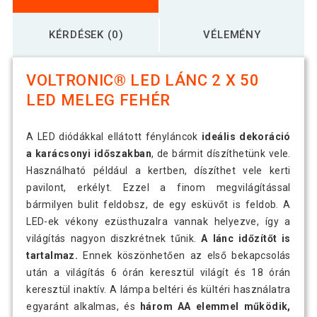
KÉRDÉSEK (0)
VÉLEMÉNY
VOLTRONIC® LED LÁNC 2 X 50
LED MELEG FEHÉR
A LED diódákkal ellátott fényláncok
ideális dekoráció
a karácsonyi időszakban
, de bármit díszíthetünk vele.
Használható például a kertben, díszíthet vele kerti
pavilont, erkélyt. Ezzel a finom megvilágítással
bármilyen bulit feldobsz, de egy esküvőt is feldob. A
LED-ek vékony ezüsthuzalra vannak helyezve, így a
világítás nagyon diszkrétnek tűnik.
A lánc időzítőt is
tartalmaz.
Ennek köszönhetően az első bekapcsolás
után a világítás 6 órán keresztül világít és 18 órán
keresztül inaktív. A lámpa beltéri és kültéri használatra
egyaránt alkalmas, és
három AA elemmel működik,