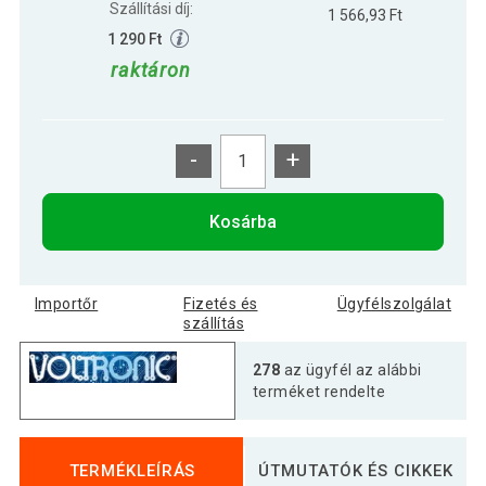
Szállítási díj:
1 566,93 Ft
1 290 Ft
raktáron
-
+
Kosárba
Importőr
Fizetés és
Ügyfélszolgálat
szállítás
278
az ügyfél az alábbi
terméket rendelte
TERMÉKLEÍRÁS
ÚTMUTATÓK ÉS CIKKEK