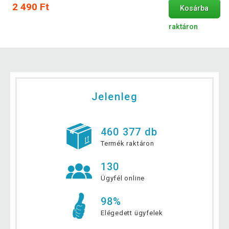
2 490 Ft
Kosárba
raktáron
Jelenleg
460 377 db
Termék raktáron
130
Ügyfél online
98%
Elégedett ügyfelek