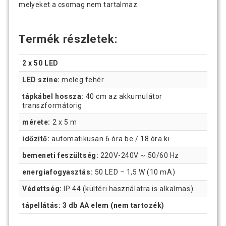
melyeket a csomag nem tartalmaz.
Termék részletek:
2 x 50 LED
LED színe:
meleg fehér
tápkábel hossza:
40 cm az akkumulátor
transzformátorig
mérete:
2 x 5 m
időzítő:
automatikusan 6 óra be / 18 óra ki
bemeneti feszültség:
220V-240V ~ 50/60 Hz
energiafogyasztás:
50 LED – 1,5 W (10 mA)
Védettség:
IP 44 (kültéri használatra is alkalmas)
tápellátás: 3 db AA elem (nem tartozék)