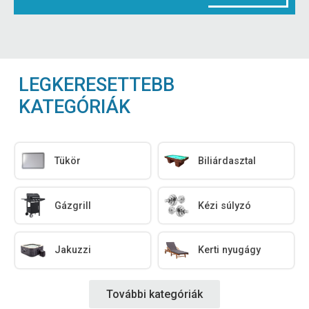
LEGKERESETTEBB
KATEGÓRIÁK
Tükör
Biliárdasztal
Gázgrill
Kézi súlyzó
Jakuzzi
Kerti nyugágy
További kategóriák