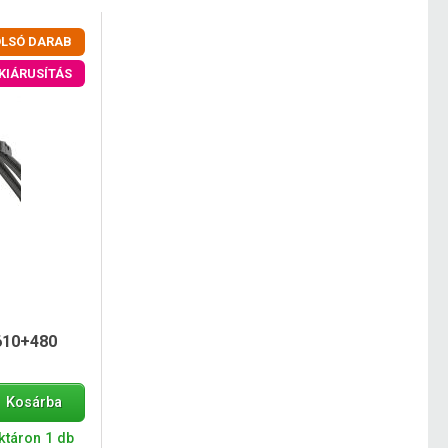
LSÓ DARAB
KIÁRUSÍTÁS
 610+480
Kosárba
ktáron 1 db