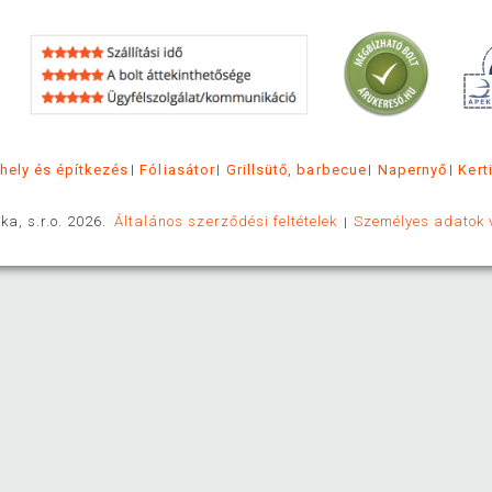
hely és építkezés
Fóliasátor
Grillsütő, barbecue
Napernyő
Kert
ka, s.r.o. 2026.
Általános szerződési feltételek
Személyes adatok 