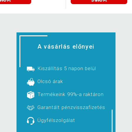
890 Ft
5 890 Ft
A vásárlás előnyei
Kiszállítás 5 napon belül
Olcsó árak
Termékeink 99%-a raktáron
Garantált pénzvisszafizetés
Ügyfélszolgálat