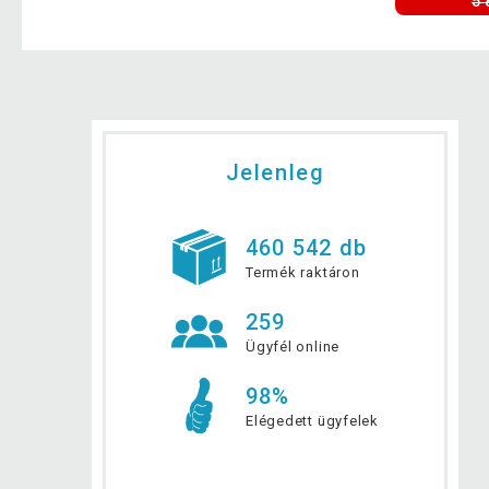
5 
Jelenleg
460 542 db
Termék raktáron
259
Ügyfél online
98%
Elégedett ügyfelek