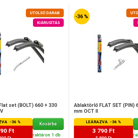
UTOLSÓ DARAB
UTO
-36 %
KIÁRUSÍTÁS
Flat set (BOLT) 660 + 330
Ablaktörlő FLAT SET (PIN)
IV
mm OCT II
ZVA -36 %
LEÁRAZVA -36 %
Kosárba
790 Ft
3 790 Ft
raktáron 1 db
ra