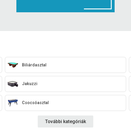
Biliárdasztal
Jakuzzi
Csocsóasztal
További kategóriák