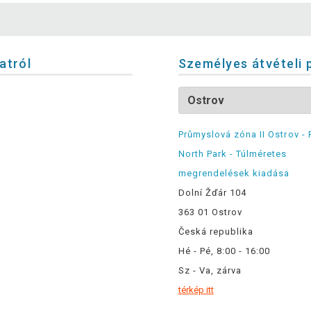
latról
Személyes átvételi 
Průmyslová zóna II Ostrov - 
North Park - Túlméretes
megrendelések kiadása
Dolní Žďár 104
363 01 Ostrov
Česká republika
Hé - Pé, 8:00 - 16:00
Sz - Va, zárva
térkép itt