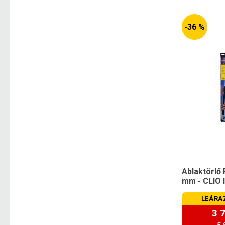
-36 %
Ablaktörlő 
mm - CLIO 
LEÁRA
3 