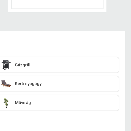
Gázgrill
Kerti nyugágy
Művirág