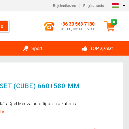
Bejelentkezés
Regisztráció
0
+36 30 563 7180
és
HÉ - PÉ, 08:00 - 16:00
Sport
TOP ajánlat
SET (CUBE) 660+580 MM -
kás Opel Meriva autó típusra alkalmas
se