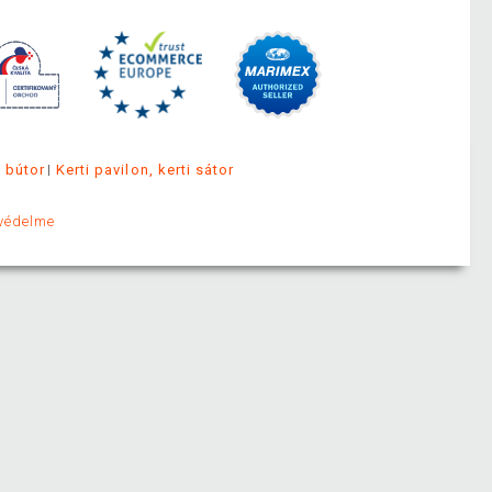
i bútor
Kerti pavilon, kerti sátor
védelme