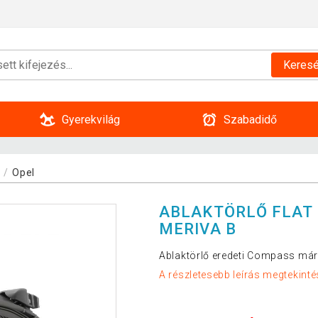
Keres
Gyerekvilág
Szabadidő
k
Opel
ABLAKTÖRLŐ FLAT 
MERIVA B
Ablaktörlő eredeti Compass már
A részletesebb leírás megtekinté