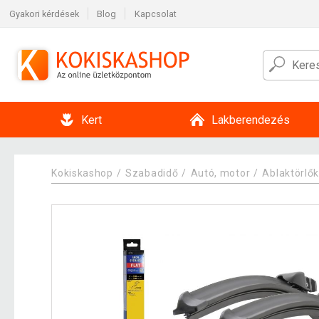
Gyakori kérdések
Blog
Kapcsolat
Kert
Lakberendezés
Kokiskashop
Szabadidő
Autó, motor
Ablaktörlő