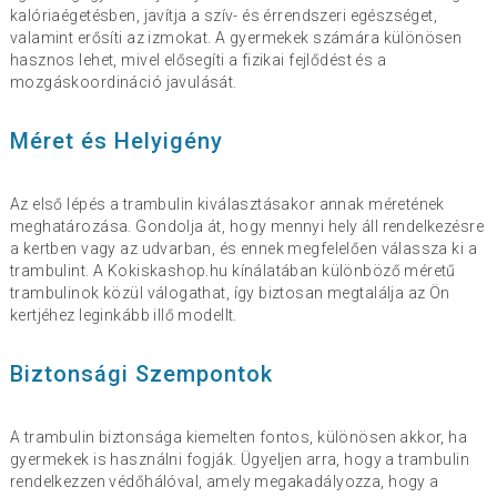
kalóriaégetésben, javítja a szív- és érrendszeri egészséget,
valamint erősíti az izmokat. A gyermekek számára különösen
hasznos lehet, mivel elősegíti a fizikai fejlődést és a
mozgáskoordináció javulását.
Méret és Helyigény
Az első lépés a trambulin kiválasztásakor annak méretének
meghatározása. Gondolja át, hogy mennyi hely áll rendelkezésre
a kertben vagy az udvarban, és ennek megfelelően válassza ki a
trambulint. A Kokiskashop.hu kínálatában különböző méretű
trambulinok közül válogathat, így biztosan megtalálja az Ön
kertjéhez leginkább illő modellt.
Biztonsági Szempontok
A trambulin biztonsága kiemelten fontos, különösen akkor, ha
gyermekek is használni fogják. Ügyeljen arra, hogy a trambulin
rendelkezzen védőhálóval, amely megakadályozza, hogy a