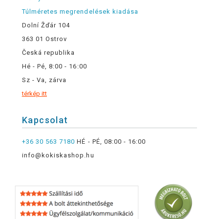
Túlméretes megrendelések kiadása
Dolní Žďár 104
363 01 Ostrov
Česká republika
Hé - Pé, 8:00 - 16:00
Sz - Va, zárva
térkép itt
Kapcsolat
+36 30 563 7180
HÉ - PÉ, 08:00 - 16:00
info@kokiskashop.hu