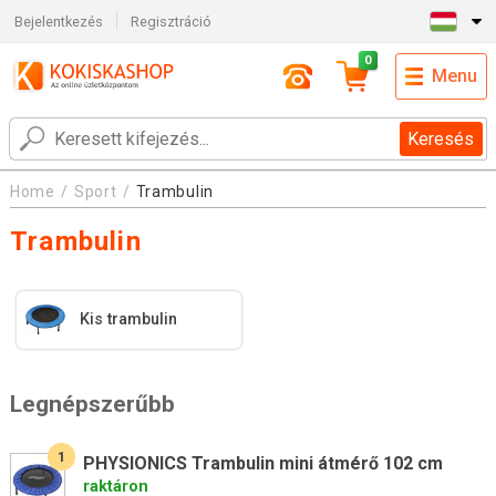
Bejelentkezés
Regisztráció
0
Menu
Keresés
Home
Sport
Trambulin
Trambulin
Kis trambulin
Legnépszerűbb
1
PHYSIONICS Trambulin mini átmérő 102 cm
raktáron