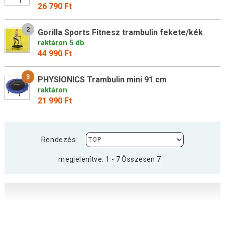
26 790 Ft
2
Gorilla Sports Fitnesz trambulin fekete/kék
raktáron 5 db
44 990 Ft
3
PHYSIONICS Trambulin mini 91 cm
raktáron
21 990 Ft
Rendezés:
megjelenítve: 1 - 7 Összesen 7