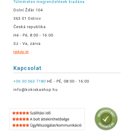
Túlméretes megrendelések kiadása
Dolní Žďár 104
363 01 Ostrov
Česká republika
Hé - Pé, 8:00 - 16:00
Sz - Va, zárva
térkép itt
Kapcsolat
+36 30 563 7180
HÉ - PÉ, 08:00 - 16:00
info@kokiskashop.hu