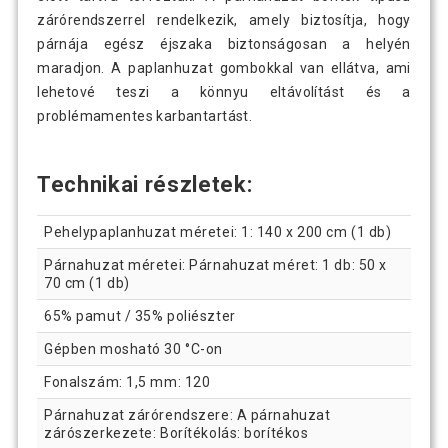
zárórendszerrel rendelkezik, amely biztosítja, hogy
párnája egész éjszaka biztonságosan a helyén
maradjon. A paplanhuzat gombokkal van ellátva, ami
lehetové teszi a könnyu eltávolítást és a
problémamentes karbantartást.
Technikai részletek:
Pehelypaplanhuzat méretei: 1: 140 x 200 cm (1 db)
Párnahuzat méretei: Párnahuzat méret: 1 db: 50 x
70 cm (1 db)
65% pamut / 35% poliészter
Gépben mosható 30 °C-on
Fonalszám: 1,5 mm: 120
Párnahuzat zárórendszere: A párnahuzat
zárószerkezete: Borítékolás: borítékos