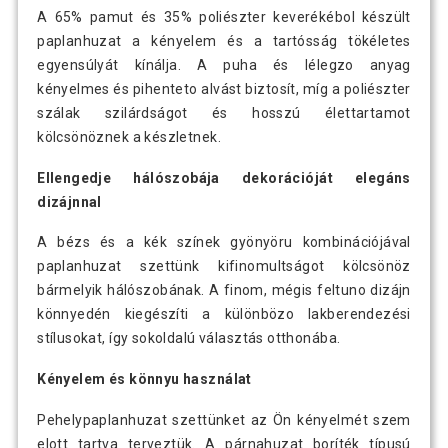
A 65% pamut és 35% poliészter keverékébol készült
paplanhuzat a kényelem és a tartósság tökéletes
egyensúlyát kínálja. A puha és lélegzo anyag
kényelmes és pihenteto alvást biztosít, míg a poliészter
szálak szilárdságot és hosszú élettartamot
kölcsönöznek a készletnek.
Ellengedje hálószobája dekorációját elegáns
dizájnnal
A bézs és a kék színek gyönyöru kombinációjával
paplanhuzat szettünk kifinomultságot kölcsönöz
bármelyik hálószobának. A finom, mégis feltuno dizájn
könnyedén kiegészíti a különbözo lakberendezési
stílusokat, így sokoldalú választás otthonába.
Kényelem és könnyu használat
Pehelypaplanhuzat szettünket az Ön kényelmét szem
elott tartva terveztük. A párnahuzat boríték típusú