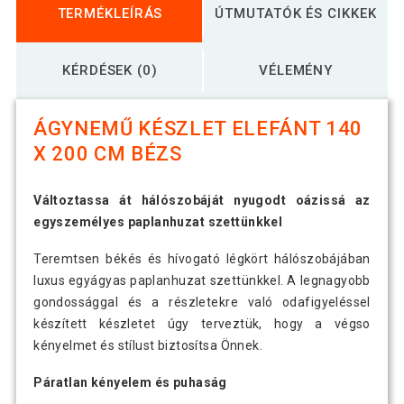
TERMÉKLEÍRÁS
ÚTMUTATÓK ÉS CIKKEK
KÉRDÉSEK (0)
VÉLEMÉNY
ÁGYNEMŰ KÉSZLET ELEFÁNT 140
X 200 CM BÉZS
Változtassa át hálószobáját nyugodt oázissá az
egyszemélyes paplanhuzat szettünkkel
Teremtsen békés és hívogató légkört hálószobájában
luxus egyágyas paplanhuzat szettünkkel. A legnagyobb
gondossággal és a részletekre való odafigyeléssel
készített készletet úgy terveztük, hogy a végso
kényelmet és stílust biztosítsa Önnek.
Páratlan kényelem és puhaság