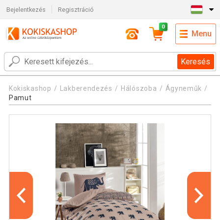
Bejelentkezés
Regisztráció
0
Menu
Keresés
Kokiskashop
Lakberendezés
Hálószoba
Ágyneműk
Pamut