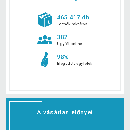
465 417 db
Termék raktáron
382
Ügyfél online
98%
Elégedett ügyfelek
A vásárlás előnyei