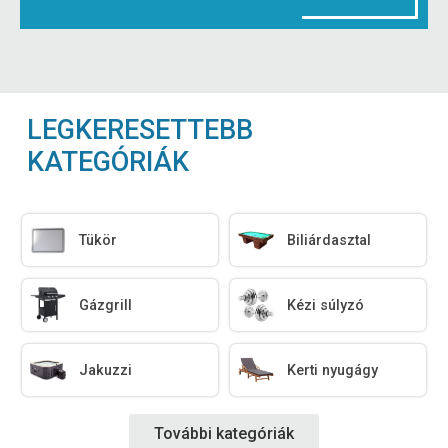
LEGKERESETTEBB
KATEGÓRIÁK
Tükör
Biliárdasztal
Gázgrill
Kézi súlyzó
Jakuzzi
Kerti nyugágy
További kategóriák