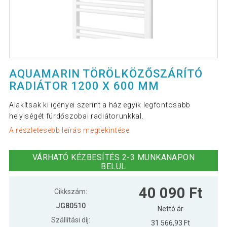
AQUAMARIN TÖRÖLKÖZŐSZÁRÍTÓ
RADIÁTOR 1200 X 600 MM
Alakítsak ki igényei szerint a ház egyik legfontosabb
helyiségét fürdőszobai radiátorunkkal.
A részletesebb leírás megtekintése
VÁRHATÓ KÉZBESÍTÉS 2-3 MUNKANAPON
BELÜL
40 090 Ft
Cikkszám:
JG80510
Nettó ár
Szállítási díj:
31 566,93 Ft