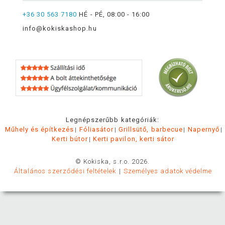
+36 30 563 7180
HÉ - PÉ, 08:00 - 16:00
info@kokiskashop.hu
Legnépszerűbb kategóriák:
Műhely és építkezés
Fóliasátor
Grillsütő, barbecue
Napernyő
Kerti bútor
Kerti pavilon, kerti sátor
© Kokiska, s.r.o. 2026.
Általános szerződési feltételek
Személyes adatok védelme