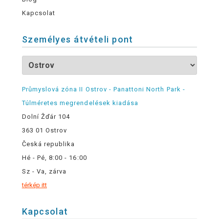
Kapcsolat
Személyes átvételi pont
Průmyslová zóna II Ostrov - Panattoni North Park -
Túlméretes megrendelések kiadása
Dolní Žďár 104
363 01 Ostrov
Česká republika
Hé - Pé, 8:00 - 16:00
Sz - Va, zárva
térkép itt
Kapcsolat