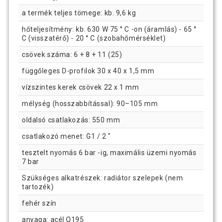
a termék teljes tömege: kb. 9,6 kg
hőteljesítmény: kb. 630 W 75 ° C -on (áramlás) - 65 °
C (visszatérő) - 20 ° C (szobahőmérséklet)
csövek száma: 6 + 8 + 11 (25)
függőleges D-profilok 30 x 40 x 1,5 mm
vízszintes kerek csövek 22 x 1 mm
mélység (hosszabbítással): 90–105 mm
oldalsó csatlakozás: 550 mm
csatlakozó menet: G1 / 2 "
tesztelt nyomás 6 bar -ig, maximális üzemi nyomás
7 bar
Szükséges alkatrészek: radiátor szelepek (nem
tartozék)
fehér szín
anyaga: acél Q195