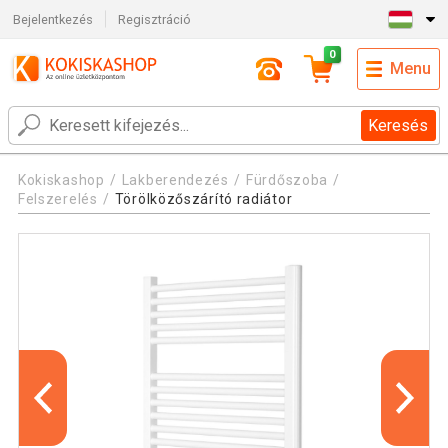
Bejelentkezés
Regisztráció
0
Menu
Keresés
Kokiskashop
Lakberendezés
Fürdőszoba
Felszerelés
Törölközőszárító radiátor