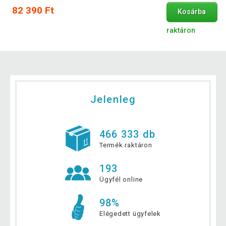
82 390 Ft
Kosárba
raktáron
Jelenleg
466 333 db
Termék raktáron
193
Ügyfél online
98%
Elégedett ügyfelek