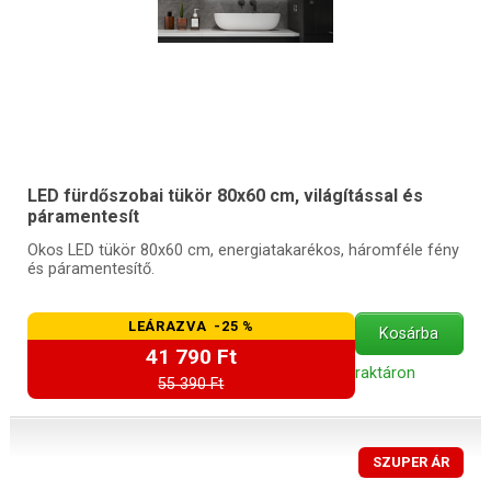
LED fürdőszobai tükör 80x60 cm, világítással és
páramentesít
Okos LED tükör 80x60 cm, energiatakarékos, háromféle fény
és páramentesítő.
LEÁRAZVA -25 %
Kosárba
41 790 Ft
raktáron
55 390 Ft
SZUPER ÁR