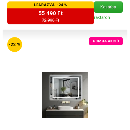
LEÁRAZVA -24 %
Kosárba
55 490 Ft
raktáron
72 990 Ft
BOMBA AKCIÓ
-22 %