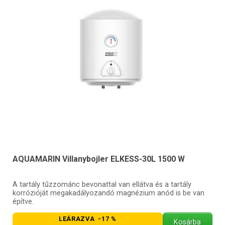
AQUAMARIN Villanybojler ELKESS-30L 1500 W
A tartály tűzzománc bevonattal van ellátva és a tartály
korrózióját megakadályozandó magnézium anód is be van
építve.
LEÁRAZVA -17 %
Kosárba