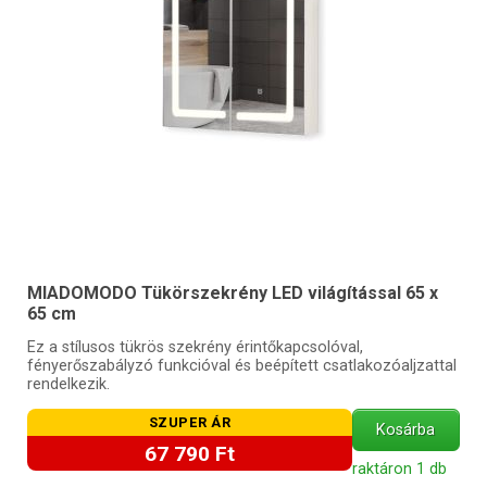
MIADOMODO Tükörszekrény LED világítással 65 x
65 cm
Ez a stílusos tükrös szekrény érintőkapcsolóval,
fényerőszabályzó funkcióval és beépített csatlakozóaljzattal
rendelkezik.
SZUPER ÁR
Kosárba
67 790 Ft
raktáron 1 db