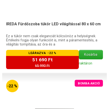
IREDA Fürdőszoba tükör LED világítással 80 x 60 cm
Ez a tükör nem csak eleganciát kölcsönöz a helyiségnek.
Értékelni fogja olyan funkcióit is, mint a páramentesítés, a
világítás tompítása, az óra és a
LEÁRAZVA -22 %
Kosárba
51 690 Ft
raktáron
65 990 Ft
BOMBA AKCIÓ
-22 %