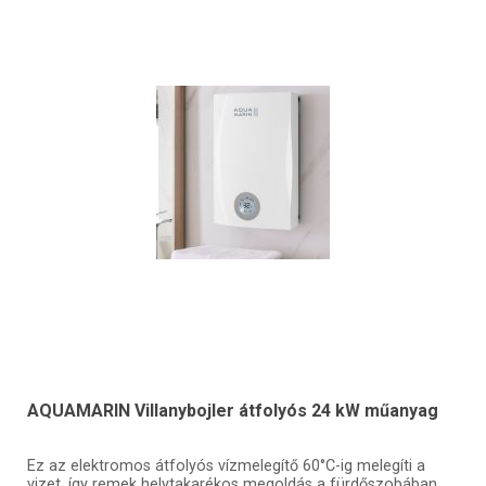
AQUAMARIN Villanybojler átfolyós 24 kW műanyag
Ez az elektromos átfolyós vízmelegítő 60°C-ig melegíti a
vizet, így remek helytakarékos megoldás a fürdőszobában