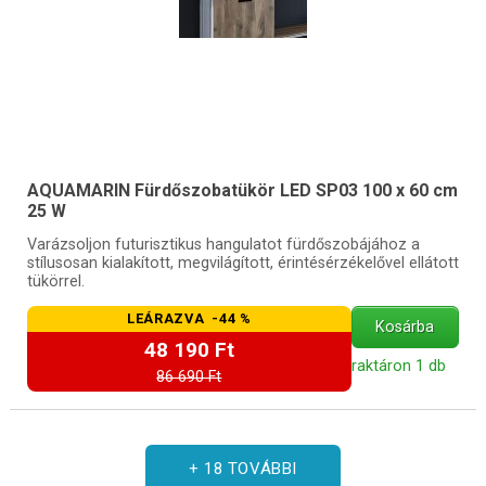
AQUAMARIN Fürdőszobatükör LED SP03 100 x 60 cm
25 W
Varázsoljon futurisztikus hangulatot fürdőszobájához a
stílusosan kialakított, megvilágított, érintésérzékelővel ellátott
tükörrel.
LEÁRAZVA -44 %
Kosárba
48 190 Ft
raktáron 1 db
86 690 Ft
+ 18 TOVÁBBI