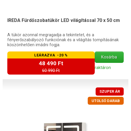
IREDA Fürdőszobatükör LED világítással 70 x 50 cm
A tükör azonnal megragadja a tekintetet, és a
fényerőszabályozó funkciónak és a világítás tompításának
köszönhetően imádni fogja.
LEÁRAZVA -20 %
Kosárba
48 490 Ft
raktáron
60 990 Ft
SZUPER ÁR
UTOLSÓ DARAB