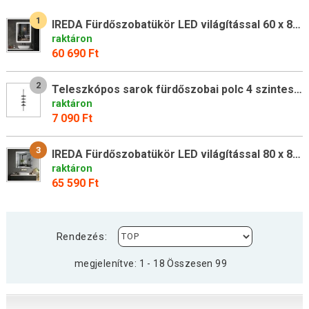
1
IREDA Fürdőszobatükör LED világítással 60 x 80 cm
raktáron
60 690 Ft
2
Teleszkópos sarok fürdőszobai polc 4 szintes fekete
raktáron
7 090 Ft
3
IREDA Fürdőszobatükör LED világítással 80 x 80 cm
raktáron
65 590 Ft
Rendezés:
megjelenítve: 1 - 18 Összesen 99