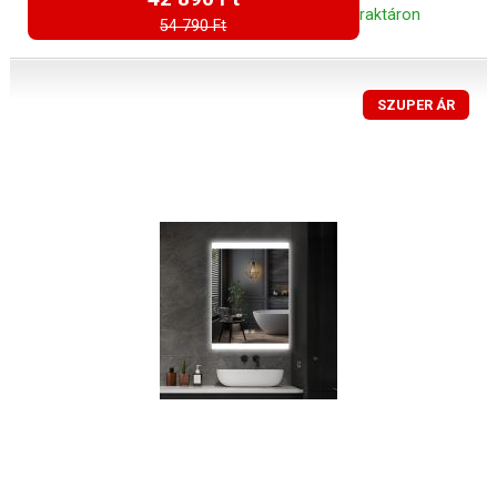
raktáron
54 790 Ft
SZUPER ÁR