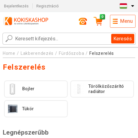
Bejelentkezés
Regisztráció
0
Menu
Keresés
Home
Lakberendezés
Fürdőszoba
Felszerelés
Felszerelés
Törölközőszárító
Bojler
radiátor
Tükör
Legnépszerűbb