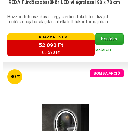
IREDA Fürdőszobatükör LED világítással 90 x 70 cm
Hozzon futurisztikus és egyszerűen tökéletes dizájnt
fürdőszobájába világítással ellátott tükör formájában.
LEÁRAZVA -21 %
Kosárba
52 090 Ft
raktáron
65 590 Ft
BOMBA AKCIÓ
-30 %