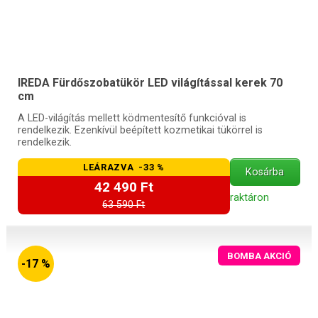
IREDA Fürdőszobatükör LED világítással kerek 70
cm
A LED-világítás mellett ködmentesítő funkcióval is
rendelkezik. Ezenkívül beépített kozmetikai tükörrel is
rendelkezik.
LEÁRAZVA -33 %
Kosárba
42 490 Ft
raktáron
63 590 Ft
BOMBA AKCIÓ
-17 %