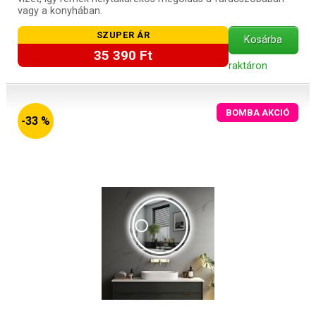
vagy a konyhában.
SZUPER ÁR
Kosárba
35 390 Ft
raktáron
BOMBA AKCIÓ
-33 %