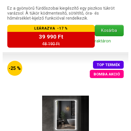
Ez a gyönyörű fürdőszobai kiegészítő egy piszkos tükröt
varázsol. A tükör ködmentesítő, sötétítő, óra- és
hőmérséklet-kijelző funkcióval rendelkezik.
LEÁRAZVA -17 %
Kosárba
39 990 Ft
raktáron
48 190 Ft
TOP TERMÉK
-25 %
BOMBA AKCIÓ