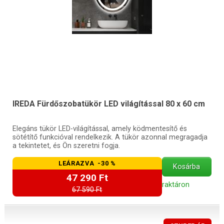
IREDA Fürdőszobatükör LED világítással 80 x 60 cm
Elegáns tükör LED-világítással, amely ködmentesítő és
sötétítő funkcióval rendelkezik. A tükör azonnal megragadja
a tekintetet, és Ön szeretni fogja.
LEÁRAZVA -30 %
Kosárba
47 290 Ft
raktáron
67 590 Ft