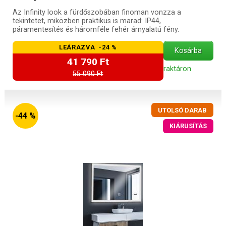
Az Infinity look a fürdőszobában finoman vonzza a
tekintetet, miközben praktikus is marad: IP44,
páramentesítés és háromféle fehér árnyalatú fény.
LEÁRAZVA -24 %
Kosárba
41 790 Ft
raktáron
55 090 Ft
UTOLSÓ DARAB
-44 %
KIÁRUSÍTÁS