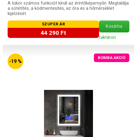
A tükör számos funkciót kínál az érintőképernyőn. Megtalálja
a sötétítés, a ködmentesítés, az óra és a hőmérséklet
kijelzését.
SZUPER ÁR
Kosárba
44 290 Ft
raktáron
BOMBA AKCIÓ
-19 %