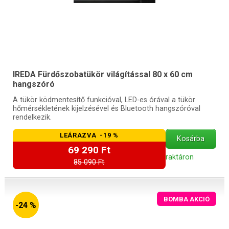
IREDA Fürdőszobatükör világítással 80 x 60 cm
hangszóró
A tükör ködmentesítő funkcióval, LED-es órával a tükör
hőmérsékletének kijelzésével és Bluetooth hangszóróval
rendelkezik.
LEÁRAZVA -19 %
Kosárba
69 290 Ft
raktáron
85 090 Ft
BOMBA AKCIÓ
-24 %