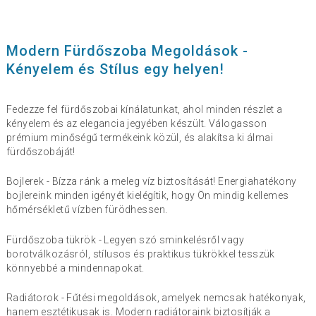
Modern Fürdőszoba Megoldások -
Kényelem és Stílus egy helyen!
Fedezze fel fürdőszobai kínálatunkat, ahol minden részlet a
kényelem és az elegancia jegyében készült. Válogasson
prémium minőségű termékeink közül, és alakítsa ki álmai
fürdőszobáját!
Bojlerek - Bízza ránk a meleg víz biztosítását! Energiahatékony
bojlereink minden igényét kielégítik, hogy Ön mindig kellemes
hőmérsékletű vízben fürödhessen.
Fürdőszoba tükrök - Legyen szó sminkelésről vagy
borotválkozásról, stílusos és praktikus tükrökkel tesszük
könnyebbé a mindennapokat.
Radiátorok - Fűtési megoldások, amelyek nemcsak hatékonyak,
hanem esztétikusak is. Modern radiátoraink biztosítják a