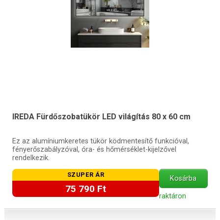
IREDA Fürdőszobatükör LED világítás 80 x 60 cm
Ez az alumíniumkeretes tükör ködmentesítő funkcióval,
fényerőszabályzóval, óra- és hőmérséklet-kijelzővel
rendelkezik.
SZUPER ÁR
Kosárba
75 790 Ft
raktáron