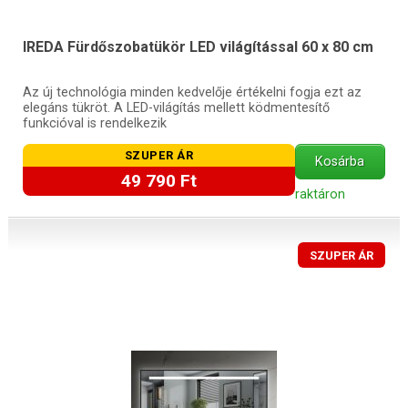
IREDA Fürdőszobatükör LED világítással 60 x 80 cm
Az új technológia minden kedvelője értékelni fogja ezt az
elegáns tükröt. A LED-világítás mellett ködmentesítő
funkcióval is rendelkezik
SZUPER ÁR
Kosárba
49 790 Ft
raktáron
SZUPER ÁR