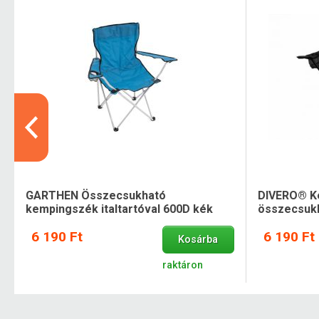
GARTHEN Összecsukható
DIVERO® K
kempingszék italtartóval 600D kék
összecsukh
6 190 Ft
6 190 Ft
Kosárba
raktáron