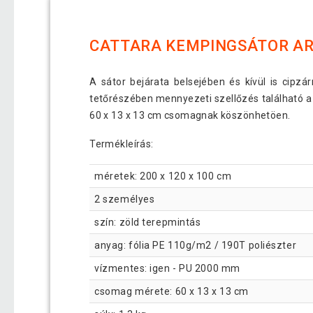
CATTARA KEMPINGSÁTOR AR
A sátor bejárata belsejében és kívül is cipzá
tetőrészében mennyezeti szellőzés található 
60 x 13 x 13 cm csomagnak köszönhetöen.
Termékleírás:
méretek: 200 x 120 x 100 cm
2 személyes
szín: zöld terepmintás
anyag: fólia PE 110g/m2 / 190T poliészter
vízmentes: igen - PU 2000 mm
csomag mérete: 60 x 13 x 13 cm