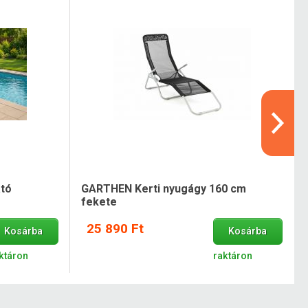
ató
GARTHEN Kerti nyugágy 160 cm
fekete
25 890 Ft
Kosárba
Kosárba
ktáron
raktáron