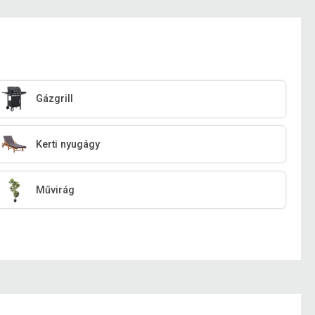
Gázgrill
Kerti nyugágy
Művirág