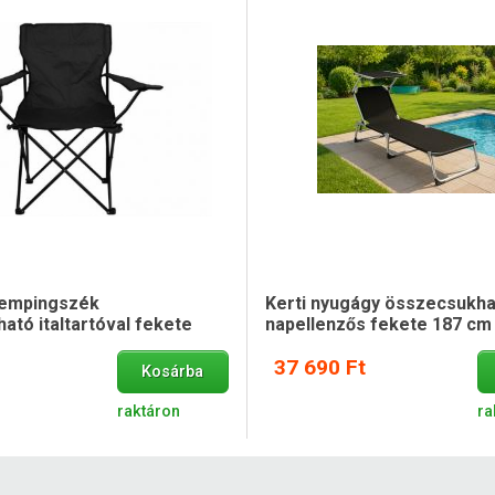
empingszék
Kerti nyugágy összecsukh
ató italtartóval fekete
napellenzős fekete 187 cm
37 690 Ft
Kosárba
raktáron
ra