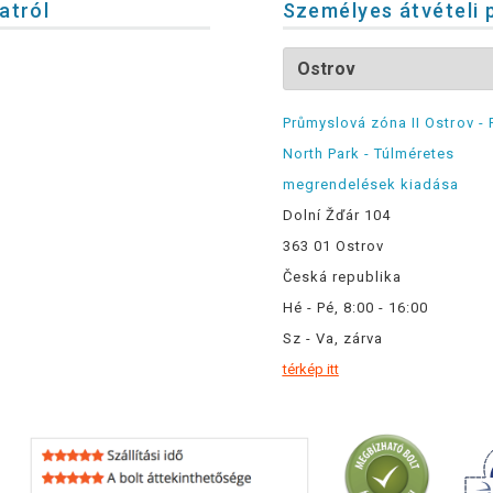
latról
Személyes átvételi 
Průmyslová zóna II Ostrov - 
North Park - Túlméretes
megrendelések kiadása
Dolní Žďár 104
363 01 Ostrov
Česká republika
Hé - Pé, 8:00 - 16:00
Sz - Va, zárva
térkép itt