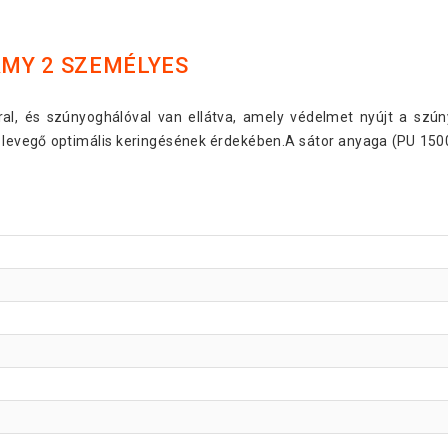
MY 2 SZEMÉLYES
rral, és szúnyoghálóval van ellátva, amely védelmet nyújt a szú
a levegő optimális keringésének érdekében.A sátor anyaga (PU 1