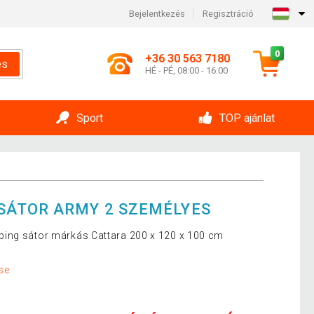
Bejelentkezés
Regisztráció
0
+36 30 563 7180
és
HÉ - PÉ, 08:00 - 16:00
Sport
TOP ajánlat
SÁTOR ARMY 2 SZEMÉLYES
ing sátor márkás Cattara 200 x 120 x 100 cm
se