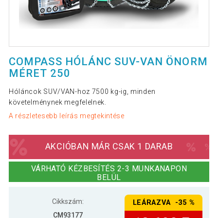
COMPASS HÓLÁNC SUV-VAN ÖNORM
MÉRET 250
Hóláncok SUV/VAN-hoz 7500 kg-ig, minden
követelménynek megfelelnek.
A részletesebb leírás megtekintése
AKCIÓBAN MÁR CSAK 1 DARAB
VÁRHATÓ KÉZBESÍTÉS 2-3 MUNKANAPON
BELÜL
Cikkszám:
LEÁRAZVA -35 %
CM93177