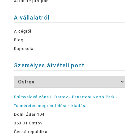
Affiliate program
A vállalatról
A cégről
Blog
Kapcsolat
Személyes átvételi pont
Průmyslová zóna II Ostrov - Panattoni North Park -
Túlméretes megrendelések kiadása
Dolní Žďár 104
363 01 Ostrov
Česká republika