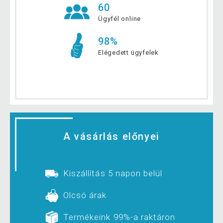
60
Ügyfél online
98%
Elégedett ügyfelek
A vásárlás előnyei
Kiszállítás 5 napon belül
Olcsó árak
Termékeink 99%-a raktáron