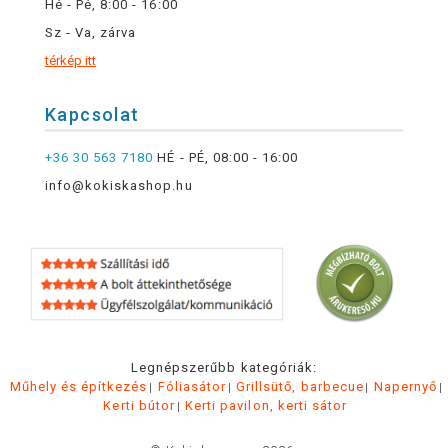
Hé - Pé, 8:00 - 16:00
Sz - Va, zárva
térkép itt
Kapcsolat
+36 30 563 7180
HÉ - PÉ, 08:00 - 16:00
info@kokiskashop.hu
Legnépszerűbb kategóriák:
Műhely és építkezés
Fóliasátor
Grillsütő, barbecue
Napernyő
Kerti bútor
Kerti pavilon, kerti sátor