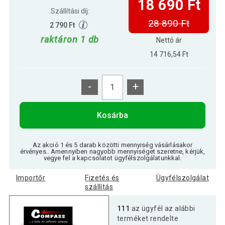
18 690 Ft
Szállítási díj:
28 890 Ft
2 790 Ft
raktáron 1 db
Nettó ár
14 716,54 Ft
-
+
Kosárba
Az akció 1 és 5 darab közötti mennyiség vásárlásakor
érvényes.. Amennyiben nagyobb mennyiséget szeretne, kérjük,
vegye fel a kapcsolatot ügyfélszolgálatunkkal.
Importőr
Fizetés és
Ügyfélszolgálat
szállítás
111
az ügyfél az alábbi
terméket rendelte