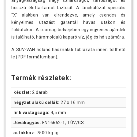
anyagvastagság nagy szilárdságot, tartósságot és
hosszú élettartamot biztosít. A lánchálózat speciális
"X" alakban van elrendezve, amely csendes és
kényelmes utazást garantál havas utakon és
földutakon. A csomag belsejében egy ingyenes ajándék
is található, háromoldalú kaparó víz, jég és hó számára.
A SUV-VAN hólánc használati táblázata innen tölthető
le (PDF formátumban).
Termék részletek:
készlet:
2 darab
négyzet alakú cellák:
27 x 16 mm
link vastagsága:
4,5 mm
Jóváhagyás:
EN16662-1, TÜV/GS
autókhoz:
7500 kg-ig