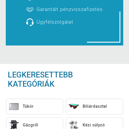
Garantált pénzvisszafizetés
Ügyfélszolgálat
LEGKERESETTEBB
KATEGÓRIÁK
Tükör
Biliárdasztal
Gázgrill
Kézi súlyzó