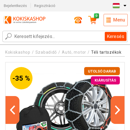
Bejelentkezés
Regisztráció
0
Menu
Keresés
Kokiskashop
Szabadidő
Autó, motor
Téli tartozékok
UTOLSÓ DARAB
-35 %
KIÁRUSÍTÁS