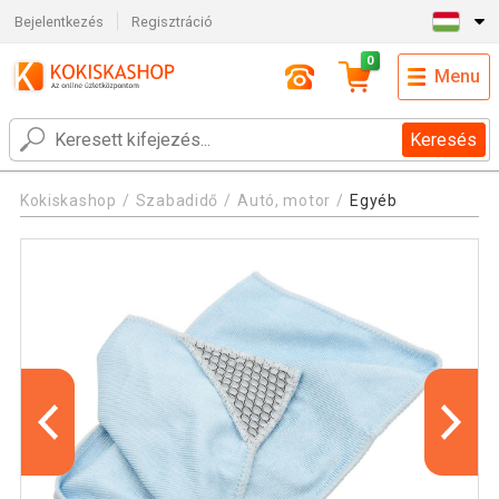
Bejelentkezés
Regisztráció
0
Menu
Keresés
Kokiskashop
Szabadidő
Autó, motor
Egyéb