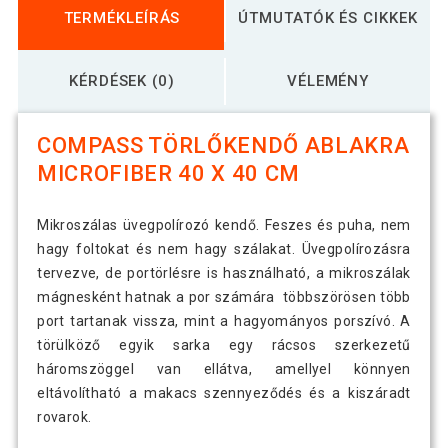
TERMÉKLEÍRÁS
ÚTMUTATÓK ÉS CIKKEK
KÉRDÉSEK (0)
VÉLEMÉNY
COMPASS TÖRLŐKENDŐ ABLAKRA
MICROFIBER 40 X 40 CM
Mikroszálas üvegpolírozó kendő. Feszes és puha, nem
hagy foltokat és nem hagy szálakat. Üvegpolírozásra
tervezve, de portörlésre is használható, a mikroszálak
mágnesként hatnak a por számára többszörösen több
port tartanak vissza, mint a hagyományos porszívó. A
törülköző egyik sarka egy rácsos szerkezetű
háromszöggel van ellátva, amellyel könnyen
eltávolítható a makacs szennyeződés és a kiszáradt
rovarok.