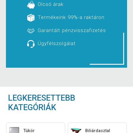
Olcsó árak
Termékeink 99%-a raktáron
Garantált pénzvisszafizetés
Ügyfélszolgálat
LEGKERESETTEBB
KATEGÓRIÁK
Tükör
Biliárdasztal