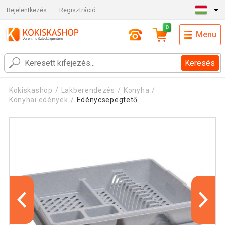
Bejelentkezés
Regisztráció
0
Menu
Keresés
Kokiskashop
Lakberendezés
Konyha
Konyhai edények
Edénycsepegtető