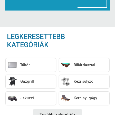
LEGKERESETTEBB
KATEGÓRIÁK
Tükör
Biliárdasztal
Gázgrill
Kézi súlyzó
Jakuzzi
Kerti nyugágy
További kategóriák