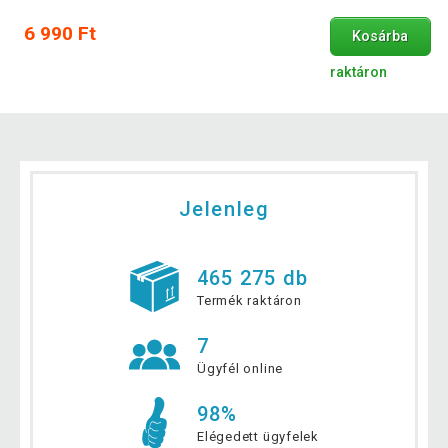
6 990 Ft
Kosárba
raktáron
Jelenleg
465 275 db
Termék raktáron
7
Ügyfél online
98%
Elégedett ügyfelek