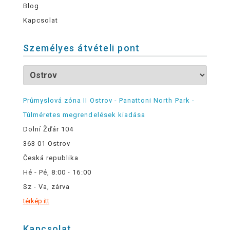
Blog
Kapcsolat
Személyes átvételi pont
Průmyslová zóna II Ostrov - Panattoni North Park -
Túlméretes megrendelések kiadása
Dolní Žďár 104
363 01 Ostrov
Česká republika
Hé - Pé, 8:00 - 16:00
Sz - Va, zárva
térkép itt
Kapcsolat