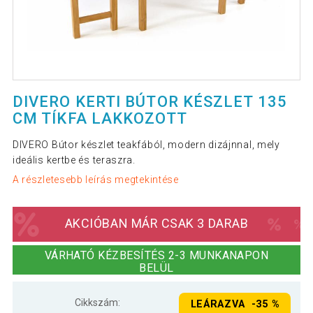
DIVERO KERTI BÚTOR KÉSZLET 135
CM TÍKFA LAKKOZOTT
DIVERO Bútor készlet teakfából, modern dizájnnal, mely
ideális kertbe és teraszra.
A részletesebb leírás megtekintése
AKCIÓBAN MÁR CSAK 3 DARAB
VÁRHATÓ KÉZBESÍTÉS 2-3 MUNKANAPON
BELÜL
Cikkszám:
LEÁRAZVA -35 %