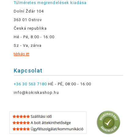
Túlméretes megrendelések kiadása
Dolní Žďár 104
363 01 Ostrov
Česká republika
Hé - Pé, 8:00 - 16:00
Sz - Va, zárva
térkép itt
Kapcsolat
+36 30 563 7180
HÉ - PÉ, 08:00 - 16:00
info@kokiskashop.hu