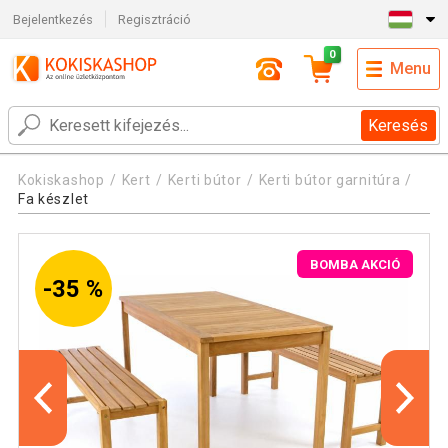
Bejelentkezés
Regisztráció
0
Menu
Keresés
Kokiskashop
Kert
Kerti bútor
Kerti bútor garnitúra
Fa készlet
BOMBA AKCIÓ
-35 %