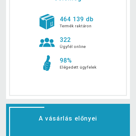
464 139 db
Termék raktáron
322
Ügyfél online
98%
Elégedett ügyfelek
A vásárlás előnyei