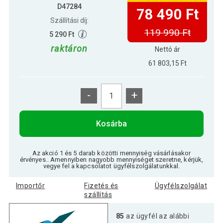
D47284
78 490 Ft
Szállítási díj:
119 990 Ft
5 290 Ft
raktáron
Nettó ár
61 803,15 Ft
-
+
Kosárba
Az akció 1 és 5 darab közötti mennyiség vásárlásakor
érvényes.. Amennyiben nagyobb mennyiséget szeretne, kérjük,
vegye fel a kapcsolatot ügyfélszolgálatunkkal.
Importőr
Fizetés és
Ügyfélszolgálat
szállítás
85
az ügyfél az alábbi