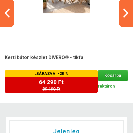
Kerti bútor készlet DIVERO® - tíkfa
LEÁRAZVA -28 %
Kosárba
64 290 Ft
raktáron
89 190 Ft
Jelenleg