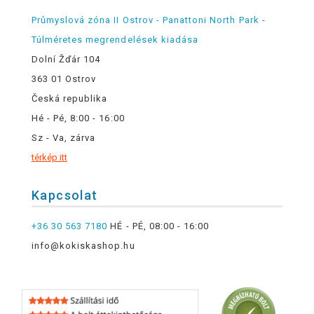
Průmyslová zóna II Ostrov - Panattoni North Park -
Túlméretes megrendelések kiadása
Dolní Žďár 104
363 01 Ostrov
Česká republika
Hé - Pé, 8:00 - 16:00
Sz - Va, zárva
térkép itt
Kapcsolat
+36 30 563 7180
HÉ - PÉ, 08:00 - 16:00
info@kokiskashop.hu