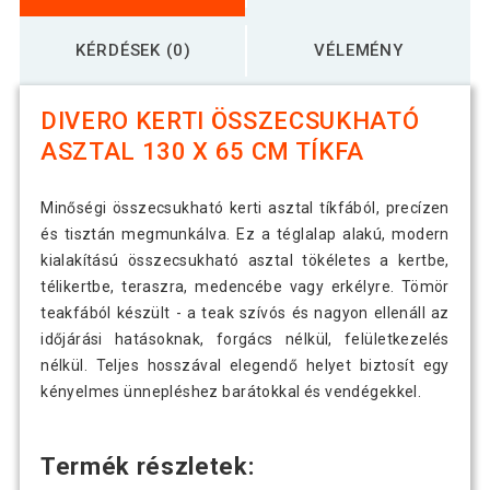
KÉRDÉSEK (0)
VÉLEMÉNY
DIVERO KERTI ÖSSZECSUKHATÓ
ASZTAL 130 X 65 CM TÍKFA
Minőségi összecsukható kerti asztal tíkfából, precízen
és tisztán megmunkálva. Ez a téglalap alakú, modern
kialakítású összecsukható asztal tökéletes a kertbe,
télikertbe, teraszra, medencébe vagy erkélyre. Tömör
teakfából készült - a teak szívós és nagyon ellenáll az
időjárási hatásoknak, forgács nélkül, felületkezelés
nélkül. Teljes hosszával elegendő helyet biztosít egy
kényelmes ünnepléshez barátokkal és vendégekkel.
Termék részletek: