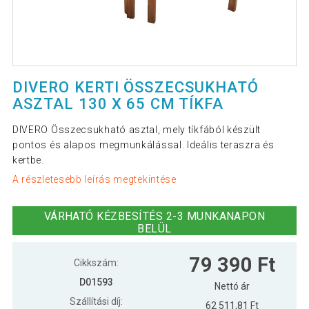
DIVERO KERTI ÖSSZECSUKHATÓ
ASZTAL 130 X 65 CM TÍKFA
DIVERO Összecsukható asztal, mely tíkfából készült
pontos és alapos megmunkálással. Ideális teraszra és
kertbe.
A részletesebb leírás megtekintése
VÁRHATÓ KÉZBESÍTÉS 2-3 MUNKANAPON
BELÜL
79 390 Ft
Cikkszám:
D01593
Nettó ár
Szállítási díj:
62 511,81 Ft