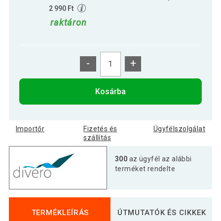
2 990 Ft
raktáron
-
+
Kosárba
Importőr
Fizetés és
Ügyfélszolgálat
szállítás
300
az ügyfél az alábbi
terméket rendelte
TERMÉKLEÍRÁS
ÚTMUTATÓK ÉS CIKKEK