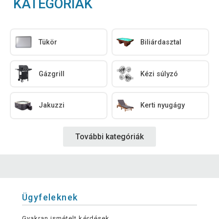
KATEGÓRIÁK
Tükör
Biliárdasztal
Gázgrill
Kézi súlyzó
Jakuzzi
Kerti nyugágy
További kategóriák
Ügyfeleknek
Gyakran ismételt kérdések