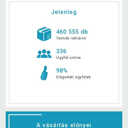
Jelenleg
460 555 db
Termék raktáron
336
Ügyfél online
98%
Elégedett ügyfelek
A vásárlás előnyei