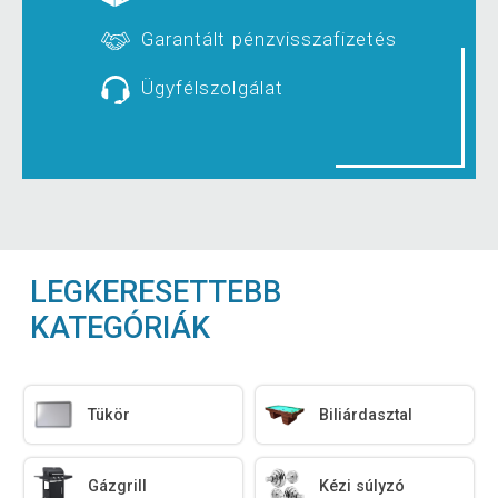
Garantált pénzvisszafizetés
Ügyfélszolgálat
LEGKERESETTEBB
KATEGÓRIÁK
Tükör
Biliárdasztal
Gázgrill
Kézi súlyzó