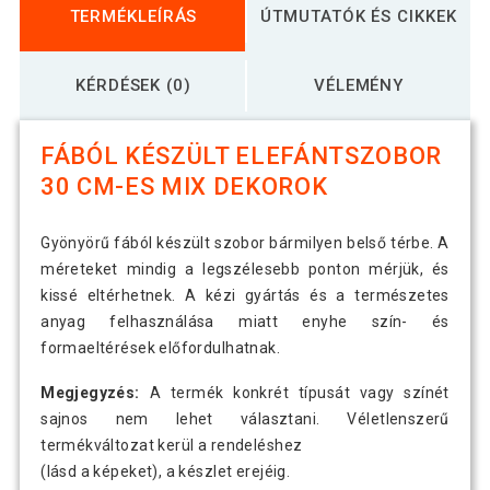
TERMÉKLEÍRÁS
ÚTMUTATÓK ÉS CIKKEK
KÉRDÉSEK (0)
VÉLEMÉNY
FÁBÓL KÉSZÜLT ELEFÁNTSZOBOR
30 CM-ES MIX DEKOROK
Gyönyörű fából készült szobor bármilyen belső térbe. A
méreteket mindig a legszélesebb ponton mérjük, és
kissé eltérhetnek. A kézi gyártás és a természetes
anyag felhasználása miatt enyhe szín- és
formaeltérések előfordulhatnak.
Megjegyzés:
A termék konkrét típusát vagy színét
sajnos nem lehet választani. Véletlenszerű
termékváltozat kerül a rendeléshez
(lásd a képeket), a készlet erejéig.