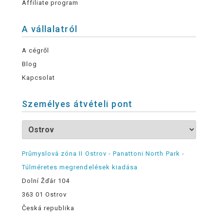
Affiliate program
A vállalatról
A cégről
Blog
Kapcsolat
Személyes átvételi pont
Průmyslová zóna II Ostrov - Panattoni North Park -
Túlméretes megrendelések kiadása
Dolní Žďár 104
363 01 Ostrov
Česká republika