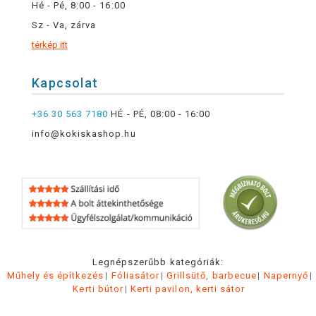
Hé - Pé, 8:00 - 16:00
Sz - Va, zárva
térkép itt
Kapcsolat
+36 30 563 7180
HÉ - PÉ, 08:00 - 16:00
info@kokiskashop.hu
Legnépszerűbb kategóriák:
Műhely és építkezés
Fóliasátor
Grillsütő, barbecue
Napernyő
Kerti bútor
Kerti pavilon, kerti sátor