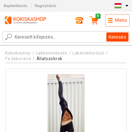
Bejelentkezés
Regisztráció
0
Menu
Keresés
Kokiskashop
Lakberendezés
Lakásdekoráció
Fa dekoráció
Állatszobrok