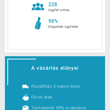
228
Ügyfél online
98%
Elégedett ügyfelek
A vásárlás előnyei
Kiszállítás 5 napon belül
Olcsó árak
Termékeink 99%-a raktáron