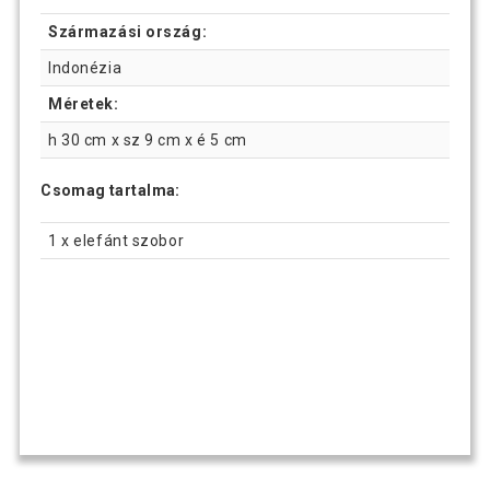
Származási ország:
Indonézia
Méretek:
h 30 cm x sz 9 cm x é 5 cm
Csomag tartalma:
1 x elefánt szobor