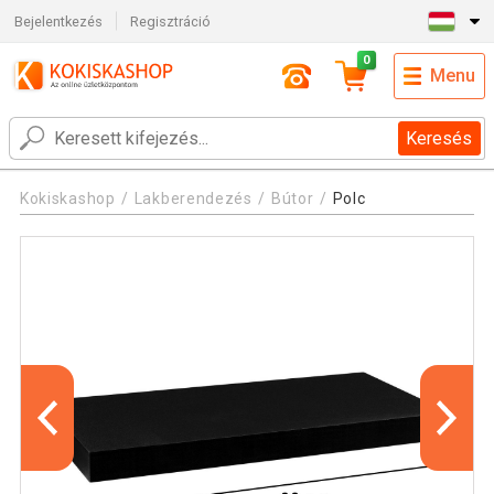
Bejelentkezés
Regisztráció
0
Menu
Keresés
Kokiskashop
Lakberendezés
Bútor
Polc