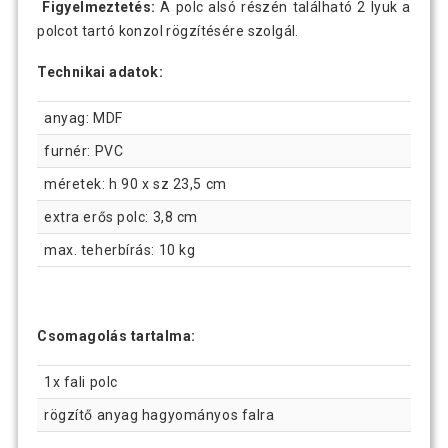
Figyelmeztetés:
A polc alsó részén található 2 lyuk a
polcot tartó konzol rögzítésére szolgál.
Technikai adatok:
anyag: MDF
furnér: PVC
méretek: h 90 x sz 23,5 cm
extra erős polc: 3,8 cm
max. teherbírás: 10 kg
Csomagolás tartalma:
1x fali polc
rögzítő anyag hagyományos falra