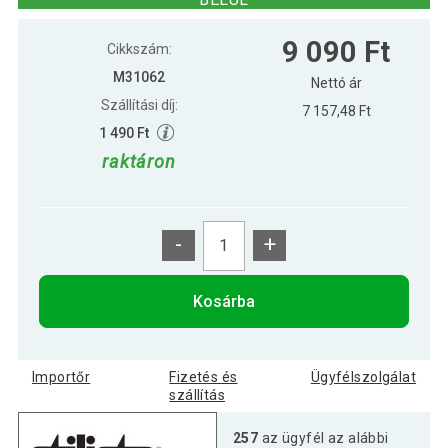
Fali polc STILISTA® Volato 70 cm -
7 890 Ft
9 090 Ft
fekete matt
Cikkszám:
M31062
Nettó ár
Szállítási díj:
7 157,48 Ft
5 390 Ft
STILISTA Fali polc Volato 50 cm fekete
1 490 Ft
raktáron
-
+
Kosárba
Importőr
Fizetés és
Ügyfélszolgálat
szállítás
257
az ügyfél az alábbi