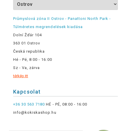
Průmyslová zóna II Ostrov - Panattoni North Park -
Túlméretes megrendelések kiadása
Dolní Žďár 104
363 01 Ostrov
Česká republika
Hé - Pé, 8:00 - 16:00
Sz - Va, zárva
térkép itt
Kapcsolat
+36 30 563 7180
HÉ - PÉ, 08:00 - 16:00
info@kokiskashop.hu