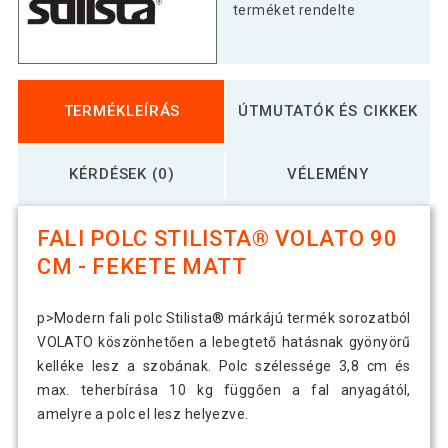
terméket rendelte
TERMÉKLEÍRÁS
ÚTMUTATÓK ÉS CIKKEK
KÉRDÉSEK (0)
VÉLEMÉNY
FALI POLC STILISTA® VOLATO 90
CM - FEKETE MATT
p>Modern fali polc Stilista® márkájú termék sorozatból
VOLATO köszönhetően a lebegtető hatásnak gyönyörű
kelléke lesz a szobának. Polc szélessége 3,8 cm és
max. teherbírása 10 kg függően a fal anyagától,
amelyre a polc el lesz helyezve.