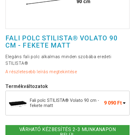
FALI POLC STILISTA® VOLATO 90
CM - FEKETE MATT
Elegáns fali polc alkalmas minden szobába eredeti
STILISTA®
A részletesebb leírás megtekintése
Termékváltozatok
Fali polc STILISTA® Volato 90 cm -
9 090 Ft
fekete matt
Fali polc STILISTA® Volato 110 cm -
11 390 Ft
fekete matt
VÁRHATÓ KÉZBESÍTÉS 2-3 MUNKANAPON
BELÜL