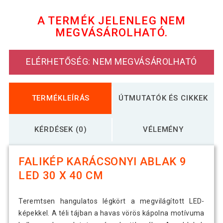
- 40x LED
A TERMÉK JELENLEG NEM
MEGVÁSÁROLHATÓ.
NEXOS Falikép bort ábrázoló 2 LED 30 x
2 890 Ft
40 cm
ELÉRHETŐSÉG: NEM MEGVÁSÁROLHATÓ
NEXOS Falikép nap az ablak mögött 1
2 890 Ft
LED 30 x 40 cm
TERMÉKLEÍRÁS
ÚTMUTATÓK ÉS CIKKEK
KÉRDÉSEK (0)
VÉLEMÉNY
FALIKÉP KARÁCSONYI ABLAK 9
LED 30 X 40 CM
Teremtsen hangulatos légkört a megvilágított LED-
képekkel. A téli tájban a havas vörös kápolna motívuma