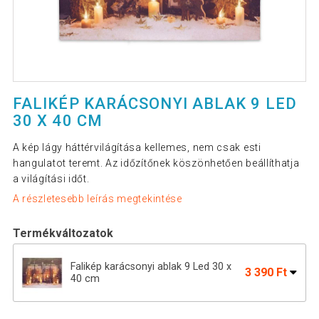
FALIKÉP KARÁCSONYI ABLAK 9 LED
30 X 40 CM
A kép lágy háttérvilágítása kellemes, nem csak esti
hangulatot teremt. Az időzítőnek köszönhetően beállíthatja
a világítási időt.
A részletesebb leírás megtekintése
Termékváltozatok
Falikép karácsonyi ablak 9 Led 30 x
3 390 Ft
40 cm
Falikép NEXOS Santa Claus 30 x 40 cm
3 690 Ft