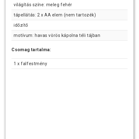
világítás színe: meleg fehér
tápellátás: 2 x AA elem (nem tartozék)
időzítő
motívum: havas vörös kápolna téli tájban
Csomag tartalma:
1 x falfestmény