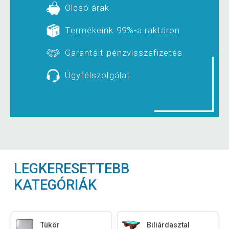
Olcsó árak
Termékeink 99%-a raktáron
Garantált pénzvisszafizetés
Ügyfélszolgálat
LEGKERESETTEBB
KATEGÓRIÁK
Tükör
Biliárdasztal