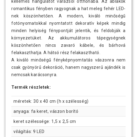
kellemes hangulatot varázsol otthonába. Az ablakok
romantikus fényben ragyognak a hat meleg fehér LED-
nek köszönhetően. A modern, kiváló minőségű
fotónyomatokkal nyomtatott dekoratív képek mindig
minden helyiség fénypontját jelentik, és feldobják a
környezetüket. Az akkumulátoros tápegységnek
köszönhetően nincs zavaró kábele, és bárhová
felakaszthatja. A hátsó rész felakasztható.
A kiváló minőségű fényképnyomtatás vászonra nem
csak gyönyörű dekoráció, hanem nagyszerű ajándék is
nemcsak karácsonyra.
Termék részletek:
méretek: 30 x 40 cm (h x szélesség)
anyaga: fa keret, vászon borító
keret szélessége: 1,5 x 2,5 cm
világítás: 9 LED