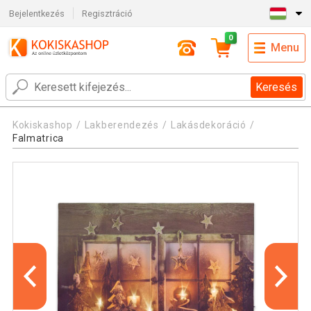
Bejelentkezés
Regisztráció
0
Menu
Keresés
Kokiskashop
Lakberendezés
Lakásdekoráció
Falmatrica