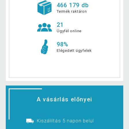
466 179 db
Termék raktáron
21
Ügyfél online
98%
Elégedett ügyfelek
A vásárlás előnyei
Kiszállítás 5 napon belül