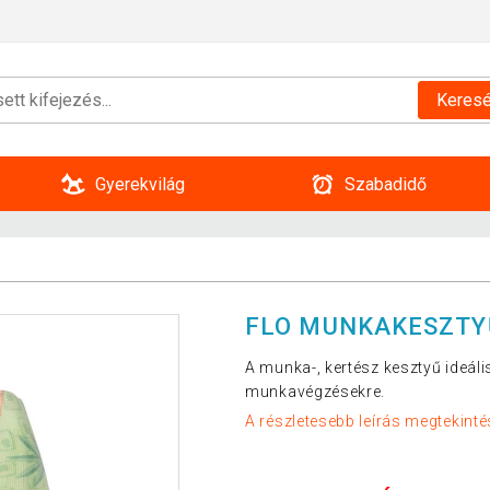
Keres
Gyerekvilág
Szabadidő
FLO MUNKAKESZTYŰ
A munka-, kertész kesztyű ideáli
munkavégzésekre.
A részletesebb leírás megtekinté