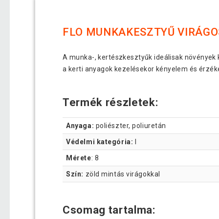
FLO MUNKAKESZTYŰ VIRÁGO
A munka-, kertészkesztyűk ideálisak növények k
a kerti anyagok kezelésekor kényelem és érzéke
Termék részletek:
Anyaga:
poliészter, poliuretán
Védelmi kategória:
I
Mérete
: 8
Szín:
zöld mintás virágokkal
Csomag tartalma: