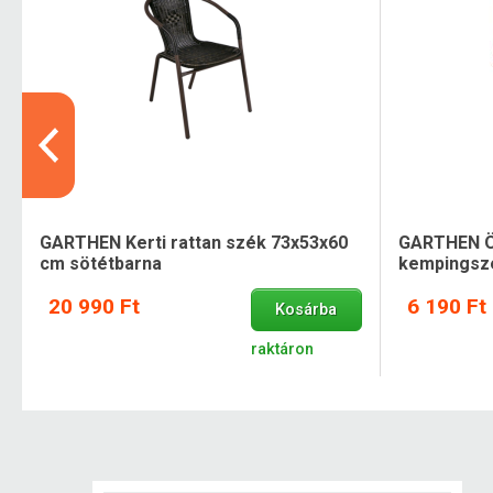
GARTHEN Kerti rattan szék 73x53x60
GARTHEN Ö
cm sötétbarna
kempingszé
20 990 Ft
6 190 Ft
Kosárba
raktáron