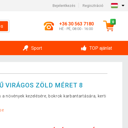
Bejelentkezés
Regisztráció
0
+36 30 563 7180
és
HÉ - PÉ, 08:00 - 16:00
Sport
TOP ajánlat
 VIRÁGOS ZÖLD MÉRET 8
s a növények kezelésére, bokrok karbantartására, kerti
se