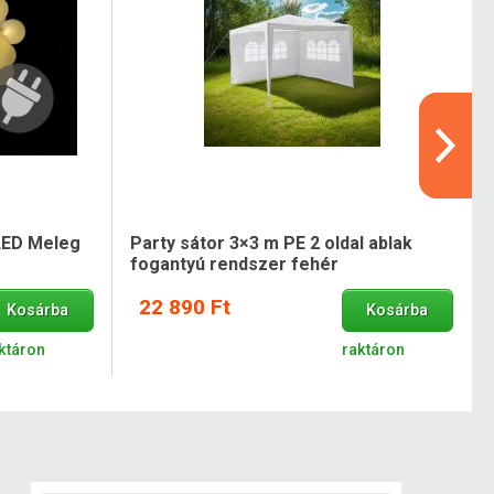
 LED Meleg
Party sátor 3×3 m PE 2 oldal ablak
fogantyú rendszer fehér
22 890 Ft
Kosárba
Kosárba
ktáron
raktáron