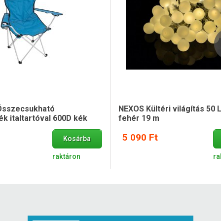
sszecsukható
NEXOS Kültéri világítás 50
k italtartóval 600D kék
fehér 19 m
5 090 Ft
Kosárba
raktáron
ra