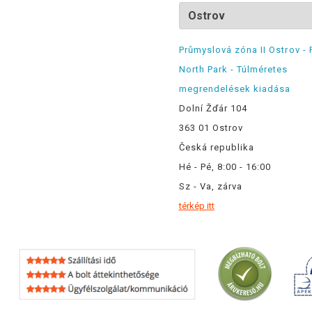
Průmyslová zóna II Ostrov - 
North Park - Túlméretes
megrendelések kiadása
Dolní Žďár 104
363 01 Ostrov
Česká republika
Hé - Pé, 8:00 - 16:00
Sz - Va, zárva
térkép itt