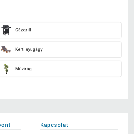
Gázgrill
Kerti nyugágy
Művirág
pont
Kapcsolat