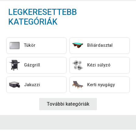
LEGKERESETTEBB
KATEGÓRIÁK
Tükör
Biliárdasztal
Gázgrill
Kézi súlyzó
Jakuzzi
Kerti nyugágy
További kategóriák