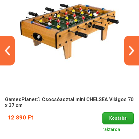
GamesPlanet® Csocsóasztal mini CHELSEA Világos 70
x 37 cm
12 890 Ft
Kosárba
raktáron