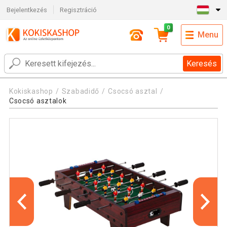
Bejelentkezés
Regisztráció
0
Menu
Keresés
Kokiskashop
Szabadidő
Csocsó asztal
Csocsó asztalok