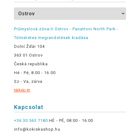
Průmyslová zóna II Ostrov - Panattoni North Park -
Túlméretes megrendelések kiadása
Dolní Žďár 104
363 01 Ostrov
Česká republika
Hé - Pé, 8:00 - 16:00
Sz - Va, zárva
térkép itt
Kapcsolat
+36 30 563 7180
HÉ - PÉ, 08:00 - 16:00
info@kokiskashop.hu