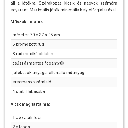
áll a játékra. Szórakozás kicsik és nagyok számára
egyaránt. Maximális játék minimális hely elfoglalásával.
Műszaki adatok:
méretei: 70 x 37 x 25 cm
6 krómozott rúd
3 rúd mindké oldalon
csúszásmentes fogantyúk
játékosok anyaga: ellenálló műanyag
eredmény számláló
4 stabil lábacska
A csomag tartalma:
1 x asztali foci
2 x labda