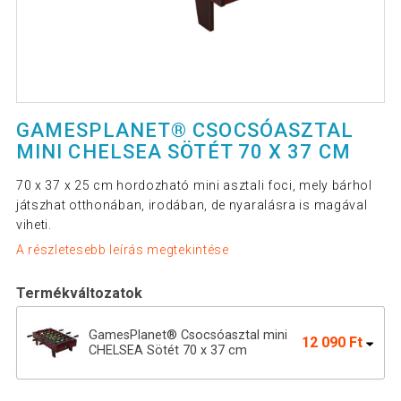
GAMESPLANET® CSOCSÓASZTAL
MINI CHELSEA SÖTÉT 70 X 37 CM
70 x 37 x 25 cm hordozható mini asztali foci, mely bárhol
játszhat otthonában, irodában, de nyaralásra is magával
viheti.
A részletesebb leírás megtekintése
Termékváltozatok
GamesPlanet® Csocsóasztal mini
12 090 Ft
CHELSEA Sötét 70 x 37 cm
GamesPlanet® Csocsóasztal mini
12 790 Ft