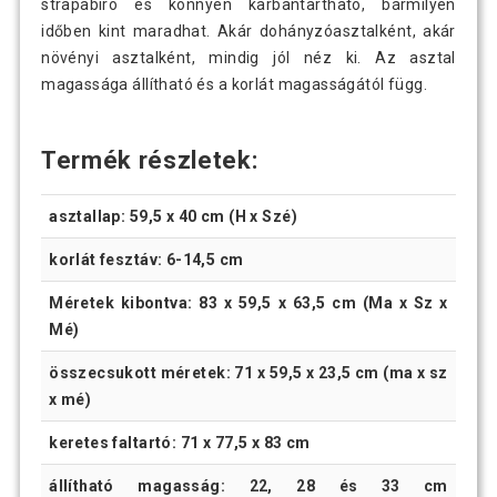
strapabíró és könnyen karbantartható, bármilyen
időben kint maradhat. Akár dohányzóasztalként, akár
növényi asztalként, mindig jól néz ki. Az asztal
magassága állítható és a korlát magasságától függ.
Termék részletek:
asztallap: 59,5 x 40 cm (H x Szé)
korlát fesztáv: 6-14,5 cm
Méretek kibontva: 83 x 59,5 x 63,5 cm (Ma x Sz x
Mé)
összecsukott méretek: 71 x 59,5 x 23,5 cm (ma x sz
x mé)
keretes faltartó: 71 x 77,5 x 83 cm
állítható magasság: 22, 28 és 33 cm