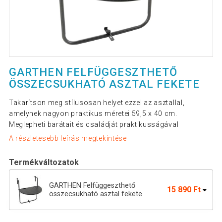
GARTHEN FELFÜGGESZTHETŐ
ÖSSZECSUKHATÓ ASZTAL FEKETE
Takarítson meg stílusosan helyet ezzel az asztallal,
amelynek nagyon praktikus méretei 59,5 x 40 cm.
Meglepheti barátait és családját praktikusságával
A részletesebb leírás megtekintése
Termékváltozatok
GARTHEN Felfüggeszthető
15 890 Ft
összecsukható asztal fekete
Függő összecsukható asztal rattan
12 390 Ft