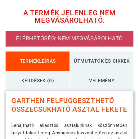
megjelenéssel barna
A TERMÉK JELENLEG NEM
MEGVÁSÁROLHATÓ.
11 190 Ft
GARTHEN Kerti lógós asztal fehér
ELÉRHETŐSÉG: NEM MEGVÁSÁROLHATÓ
TERMÉKLEÍRÁS
ÚTMUTATÓK ÉS CIKKEK
KÉRDÉSEK (0)
VÉLEMÉNY
GARTHEN FELFÜGGESZTHETŐ
ÖSSZECSUKHATÓ ASZTAL FEKETE
Lehajtható akasztós asztalunknak köszönhetően
helyet takarít meg. Anyagának köszönhetően az asztal