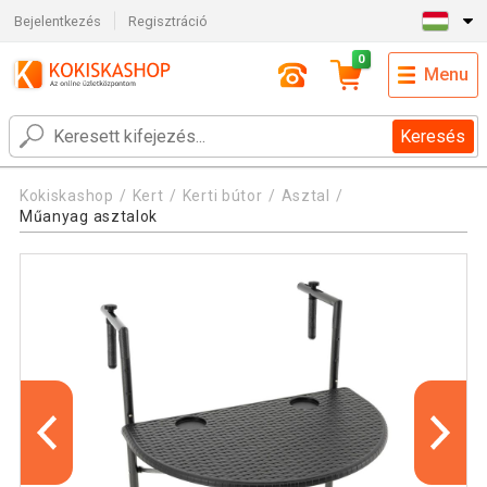
Bejelentkezés
Regisztráció
0
Menu
Keresés
Kokiskashop
Kert
Kerti bútor
Asztal
Műanyag asztalok