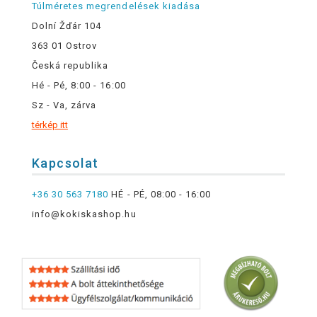
Túlméretes megrendelések kiadása
Dolní Žďár 104
363 01 Ostrov
Česká republika
Hé - Pé, 8:00 - 16:00
Sz - Va, zárva
térkép itt
Kapcsolat
+36 30 563 7180
HÉ - PÉ, 08:00 - 16:00
info@kokiskashop.hu