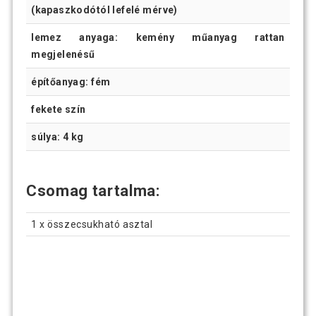
(kapaszkodótól lefelé mérve)
lemez anyaga: kemény műanyag rattan
megjelenésű
építőanyag: fém
fekete szín
súlya: 4 kg
Csomag tartalma:
1 x összecsukható asztal