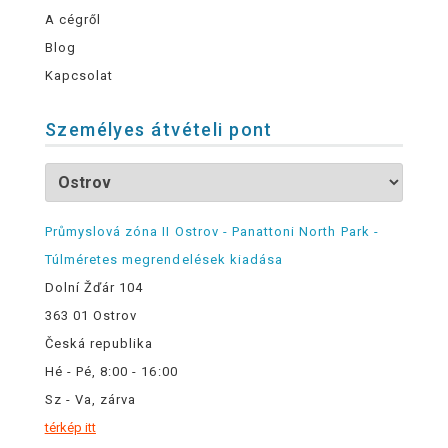
A cégről
Blog
Kapcsolat
Személyes átvételi pont
Průmyslová zóna II Ostrov - Panattoni North Park -
Túlméretes megrendelések kiadása
Dolní Žďár 104
363 01 Ostrov
Česká republika
Hé - Pé, 8:00 - 16:00
Sz - Va, zárva
térkép itt