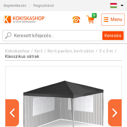
Bejelentkezés
Regisztráció
0
Menu
Keresés
Kokiskashop
Kert
Kerti pavilon, kerti sátor
3 x 3 m
Klasszikus sátrak