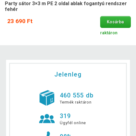
Party sátor 3×3 m PE 2 oldal ablak fogantyú rendszer
fehér
23 690 Ft
Kosárba
raktáron
Jelenleg
460 555 db
Termék raktáron
319
Ügyfél online