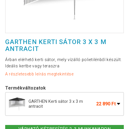
GARTHEN KERTI SÁTOR 3 X 3 M
ANTRACIT
Árban elérhető kerti sátor, mely vízálló polietilénből készült.
Ideális kertbe vagy teraszra
A részletesebb leírás megtekintése
Termékváltozatok
GARTHEN Kerti sátor 3 x 3 m
22 890 Ft
antracit
GARTHEN Kerti sátor kék 3 x 3 m + 2
26 590 Ft
oldalfal