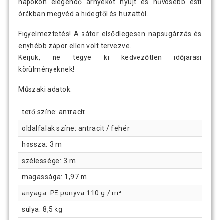
napokon elegendő árnyékot nyújt és hűvösebb esti
órákban megvéd a hidegtől és huzattól.
Figyelmeztetés! A sátor elsődlegesen napsugárzás és
enyhébb zápor ellen volt tervezve.
Kérjük, ne tegye ki kedvezőtlen időjárási
körülményeknek!
Műszaki adatok:
tető színe: antracit
oldalfalak színe: antracit / fehér
hossza: 3 m
szélessége: 3 m
magassága: 1,97 m
anyaga: PE ponyva 110 g / m²
súlya: 8,5 kg