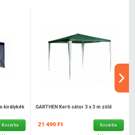
m királykék
GARTHEN Kerti sátor 3 x 3 m zöld
21 490 Ft
Kosárba
Kosárba