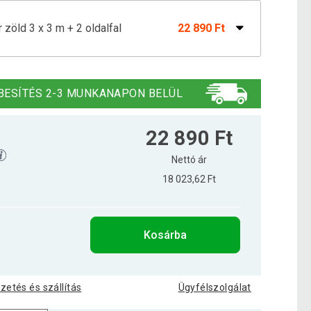
zöld 3 x 3 m + 2 oldalfal
22 890 Ft
3 x 3 m antracit
22 890 Ft
BESÍTÉS 2-3 MUNKANAPON BELÜL
kék 3 x 3 m + 2 oldalfal
26 590 Ft
22 890 Ft
Nettó ár
18 023,62 Ft
 2 oldal ablak fogantyú rendszer fehér
23 690 Ft
Kosárba
izetés és szállítás
Ügyfélszolgálat