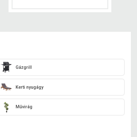
Gázgrill
Kerti nyugágy
Művirág