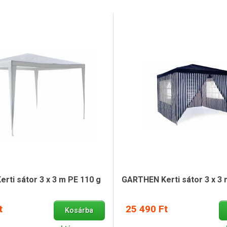
rti sátor 3 x 3 m PE 110 g
GARTHEN Kerti sátor 3 x 3 
t
25 490 Ft
Kosárba