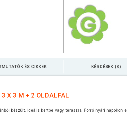
TMUTATÓK ÉS CIKKEK
KÉRDÉSEK (3)
3 X 3 M + 2 OLDALFAL
ilénből készült. Ideális kertbe vagy teraszra. Forró nyári napokon