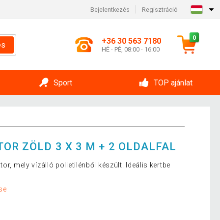
Bejelentkezés
Regisztráció
0
+36 30 563 7180
és
HÉ - PÉ, 08:00 - 16:00
Sport
TOP ajánlat
OR ZÖLD 3 X 3 M + 2 OLDALFAL
r, mely vízálló polietilénből készült. Ideális kertbe
se