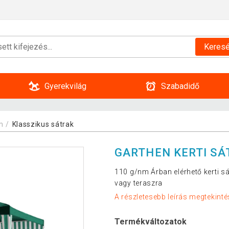
Keres
Gyerekvilág
Szabadidő
m
Klasszikus sátrak
GARTHEN KERTI SÁT
110 g/nm Árban elérhető kerti sáto
vagy teraszra
A részletesebb leírás megtekinté
Termékváltozatok