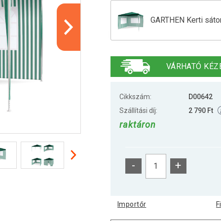
GARTHEN Kerti sátor 
GARTHEN Kerti sátor 
VÁRHATÓ KÉZ
GARTHEN Kerti sátor 
Cikkszám:
D00642
Szállítási díj:
2 790 Ft
raktáron
Party sátor 3×3 m PE
-
+
Importőr
F