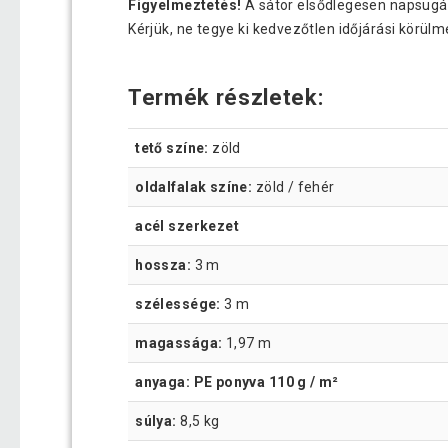
Figyelmeztetés!
A sátor elsődlegesen napsugár
Kérjük, ne tegye ki kedvezőtlen időjárási körül
Termék részletek:
tető színe:
zöld
oldalfalak színe:
zöld / fehér
acél szerkezet
hossza:
3 m
szélessége:
3 m
magassága:
1,97 m
anyaga: PE ponyva 110 g / m²
súlya:
8,5 kg