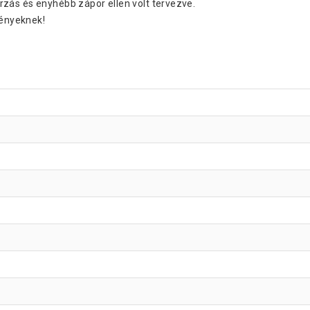
zás és enyhébb zápor ellen volt tervezve.
ményeknek!