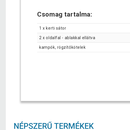
Csomag tartalma:
1 x kerti sátor
2 x oldalfal - ablakkal ellátva
kampók, rögzítőkötelek
NÉPSZERŰ TERMÉKEK