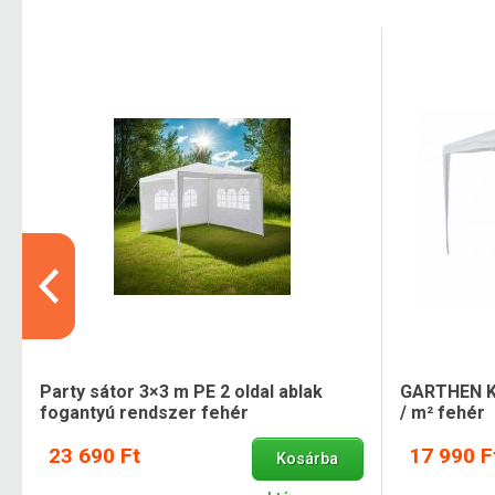
Party sátor 3×3 m PE 2 oldal ablak
GARTHEN Ke
fogantyú rendszer fehér
/ m² fehér
23 690 Ft
17 990 F
Kosárba