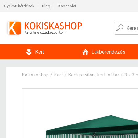
Gyakori kérdések
Blog
Kapcsolat
Kert
Lakberendezés
Kokiskashop
Kert
Kerti pavilon, kerti sátor
3 x 3 