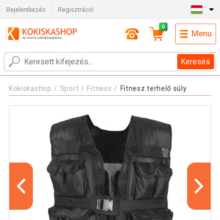
Bejelentkezés
Regisztráció
0
Menu
Keresés
Kokiskashop
Sport
Fitness
Fitnesz terhelő súly