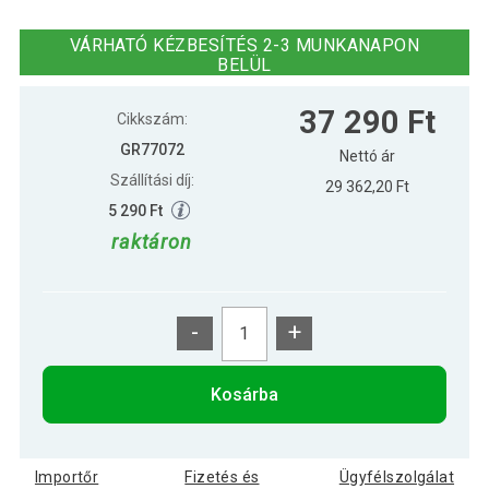
Gorilla Sports Fitnesz mellény fekete
21 590 Ft
10 kg
VÁRHATÓ KÉZBESÍTÉS 2-3 MUNKANAPON
BELÜL
Gorilla Sports Fitnesz mellény fekete
27 990 Ft
37 290 Ft
20 kg
Cikkszám:
GR77072
Nettó ár
Szállítási díj:
29 362,20 Ft
5 290 Ft
raktáron
-
+
Kosárba
Importőr
Fizetés és
Ügyfélszolgálat