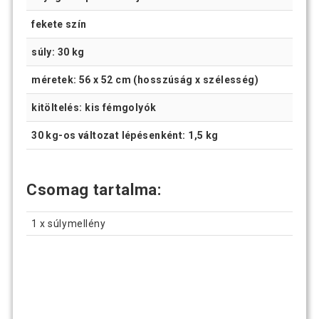
fekete szín
súly: 30 kg
méretek: 56 x 52 cm (hosszúság x szélesség)
kitöltelés: kis fémgolyók
30 kg-os változat lépésenként: 1,5 kg
Csomag tartalma:
1 x súlymellény