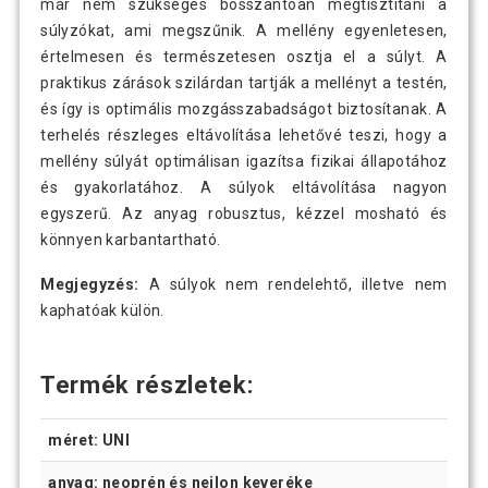
már nem szükséges bosszantóan megtisztítani a
súlyzókat, ami megszűnik. A mellény egyenletesen,
értelmesen és természetesen osztja el a súlyt. A
praktikus zárások szilárdan tartják a mellényt a testén,
és így is optimális mozgásszabadságot biztosítanak. A
terhelés részleges eltávolítása lehetővé teszi, hogy a
mellény súlyát optimálisan igazítsa fizikai állapotához
és gyakorlatához. A súlyok eltávolítása nagyon
egyszerű. Az anyag robusztus, kézzel mosható és
könnyen karbantartható.
Megjegyzés:
A súlyok nem rendelehtő, illetve nem
kaphatóak külön.
Termék részletek:
méret: UNI
anyag: neoprén és nejlon keveréke