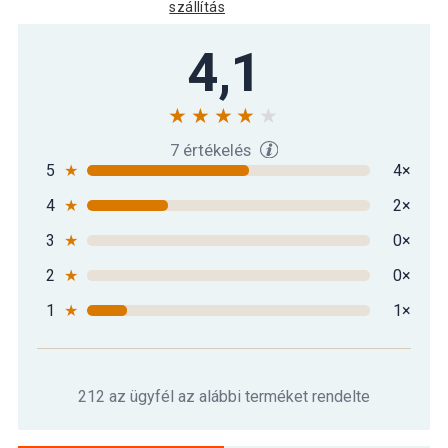
szállítás
4,1
7 értékelés
5
★
4×
4
★
2×
3
★
0×
2
★
0×
1
★
1×
212 az ügyfél az alábbi terméket rendelte