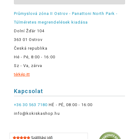
Průmyslová zóna II Ostrov - Panattoni North Park -
Túlméretes megrendelések kiadása
Dolní Žďár 104
363 01 Ostrov
Česká republika
Hé - Pé, 8:00 - 16:00
Sz - Va, zárva
térkép itt
Kapcsolat
+36 30 563 7180
HÉ - PÉ, 08:00 - 16:00
info@kokiskashop.hu