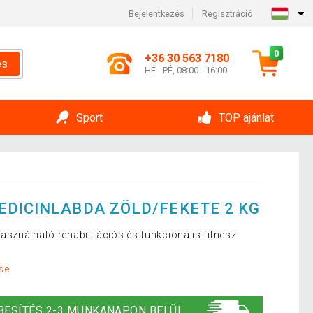
Bejelentkezés
Regisztráció
0
+36 30 563 7180
és
HÉ - PÉ, 08:00 - 16:00
Sport
TOP ajánlat
EDICINLABDA ZÖLD/FEKETE 2 KG
sználható rehabilitációs és funkcionális fitnesz
se
BESÍTÉS 2-3 MUNKANAPON BELÜL