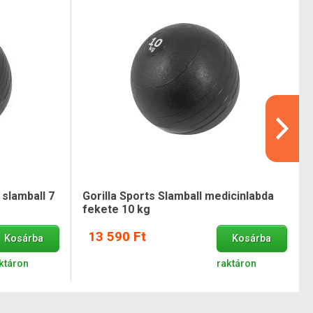
 slamball 7
Gorilla Sports Slamball medicinlabda
fekete 10 kg
13 590 Ft
Kosárba
Kosárba
ktáron
raktáron