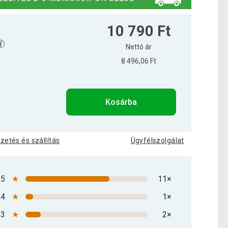
10 790 Ft
Nettó ár
8 496,06 Ft
Kosárba
izetés és szállítás
Ügyfélszolgálat
5
★
11×
4
★
1×
3
★
2×