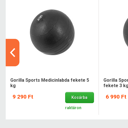
Gorilla Sports Medicinlabda fekete 5
Gorilla Spo
kg
fekete 3 k
9 290 Ft
6 990 Ft
Kosárba
raktáron