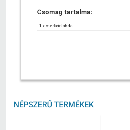
Csomag tartalma:
1 x medicinlabda
NÉPSZERŰ TERMÉKEK