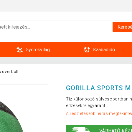
Keres
Gyerekvilág
Szabadidő
 overball
GORILLA SPORTS M
Tíz különböző súlycsoportban ha
edzésekre egyaránt.
A részletesebb leírás megtekinté
VÁRHATÓ KÉZ