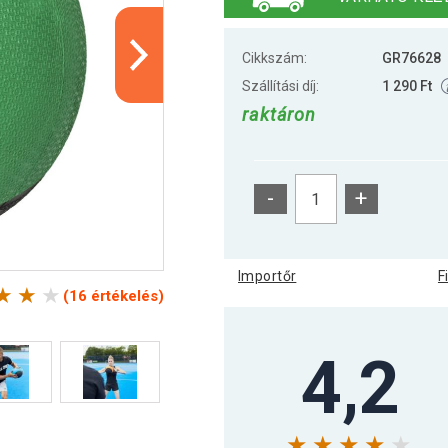
Cikkszám:
GR76628
Szállítási díj:
1 290 Ft
raktáron
-
+
Importőr
F
(16 értékelés)
4,2