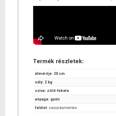
Termék részletek:
átmérője: 20 cm
súly: 2 kg
színe: zöld-fekete
anyaga: gumi
felület:
csúszásmentes