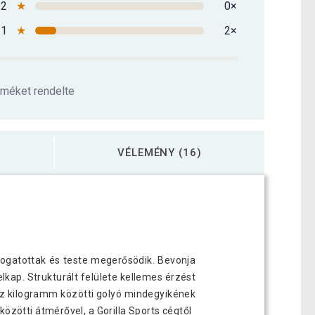
2
★
0×
1
★
2×
rméket rendelte
VÉLEMÉNY (16)
ámogatottak és teste megerősödik. Bevonja
lkap. Strukturált felülete kellemes érzést
 tíz kilogramm közötti golyó mindegyikének
özötti átmérővel, a Gorilla Sports cégtől