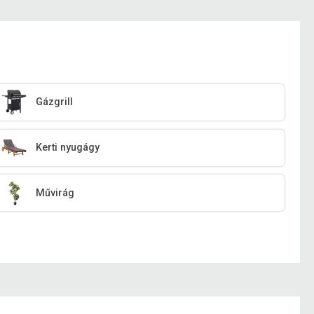
Gázgrill
Kerti nyugágy
Művirág