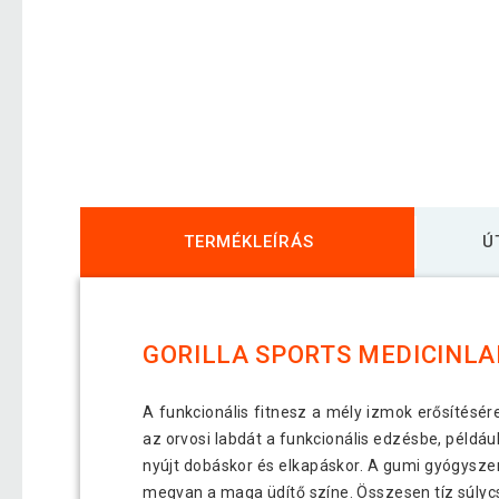
TERMÉKLEÍRÁS
Ú
GORILLA SPORTS MEDICINLA
A funkcionális fitnesz a mély izmok erősítésér
az orvosi labdát a funkcionális edzésbe, példáu
nyújt dobáskor és elkapáskor. A gumi gyógyszerl
megvan a maga üdítő színe. Összesen tíz súlycso