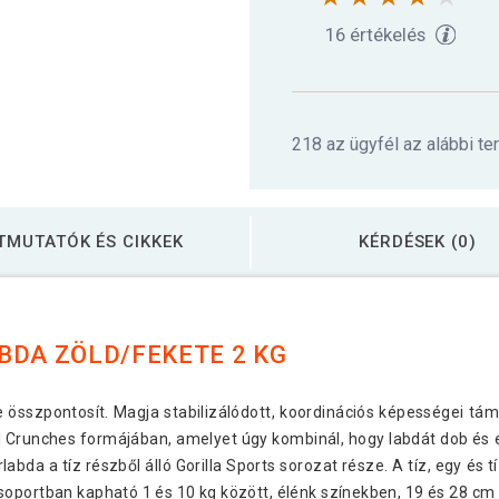
16 értékelés
218 az ügyfél az alábbi te
TMUTATÓK ÉS CIKKEK
KÉRDÉSEK (0)
BDA ZÖLD/FEKETE 2 KG
e összpontosít. Magja stabilizálódott, koordinációs képességei t
l Crunches formájában, amelyet úgy kombinál, hogy labdát dob ​​és e
abda a tíz részből álló Gorilla Sports sorozat része. A tíz, egy és
portban kapható 1 és 10 kg között, élénk színekben, 19 és 28 cm k