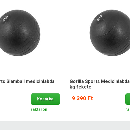
rts Slamball medicinlabda
Gorilla Sports Medicinlabda
g
kg fekete
9 390 Ft
Kosárba
raktáron
ra