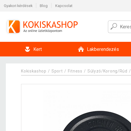
Gyakori kérdések
Blog
Kapcsolat
Kert
Lakberendezés
Kokiskashop
Sport
Fitness
Súlyzó/Korong/Rúd