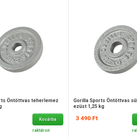
orts Öntöttvas teherlemez
Gorilla Sports Öntöttvas sú
g
ezüst 1,25 kg
3 490 Ft
Kosárba
raktáron
ra