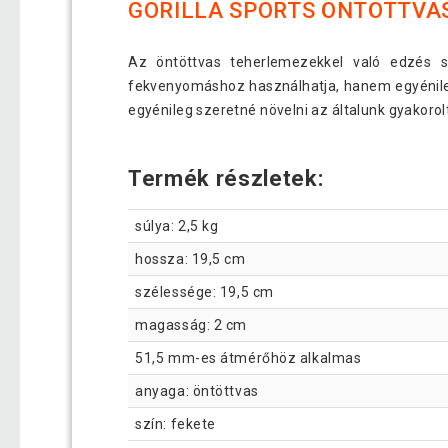
GORILLA SPORTS ÖNTÖTTVAS
Az öntöttvas teherlemezekkel való edzés so
fekvenyomáshoz használhatja, hanem egyénileg 
egyénileg szeretné növelni az általunk gyakorolt 
Termék részletek:
súlya: 2,5 kg
hossza: 19,5 cm
szélessége: 19,5 cm
magasság: 2 cm
51,5 mm-es átmérőhöz alkalmas
anyaga: öntöttvas
szín: fekete