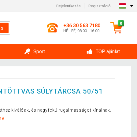
Bejelentkezés
Regisztráció
0
+36 30 563 7180
és
HÉ - PÉ, 08:00 - 16:00
Sport
TOP ajánlat
NTÖTTVAS SÚLYTÁRCSA 50/51
ethez kiválóak, és nagyfokú rugalmasságot kínálnak.
se