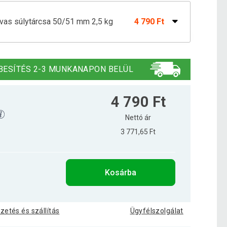
ttvas súlytárcsa 50/51 mm 2,5 kg
4 790 Ft
ttvas súlytárcsa 50/51 mm 20 kg
26 990 Ft
BESÍTÉS 2-3 MUNKANAPON BELÜL
ttvas súlytárcsa 50/51 mm 25 kg
32 990 Ft
4 790 Ft
Nettó ár
3 771,65 Ft
ttvas súlytárcsa 50/51 mm 5 kg
9 090 Ft
Kosárba
tárcsa 50/51 mm öntöttvas 1,25 kg
3 790 Ft
izetés és szállítás
Ügyfélszolgálat
tárcsa 50/51 mm öntöttvas 10 kg
15 990 Ft