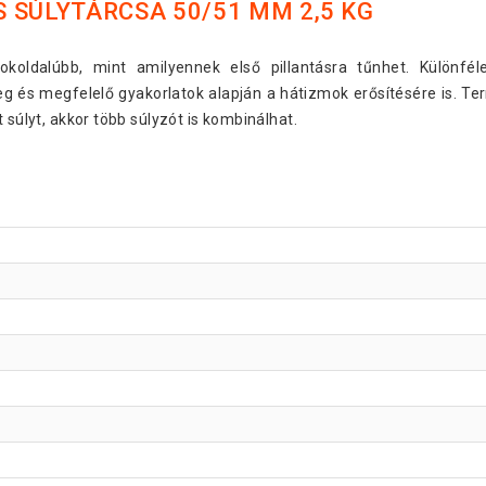
 SÚLYTÁRCSA 50/51 MM 2,5 KG
koldalúbb, mint amilyennek első pillantásra tűnhet. Különfél
és megfelelő gyakorlatok alapján a hátizmok erősítésére is. Ter
​​súlyt, akkor több súlyzót is kombinálhat.