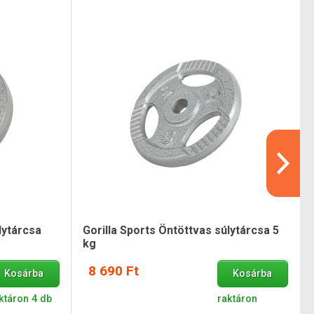
lytárcsa
Gorilla Sports Öntöttvas súlytárcsa 5
kg
8 690 Ft
Kosárba
Kosárba
ktáron 4 db
raktáron