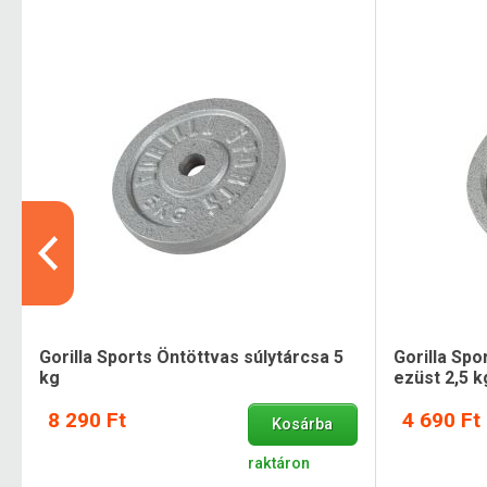
Gorilla Sports Öntöttvas súlytárcsa 5
Gorilla Sp
kg
ezüst 2,5 k
8 290 Ft
4 690 Ft
Kosárba
raktáron