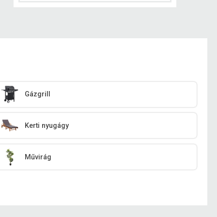
Gázgrill
Kerti nyugágy
Művirág