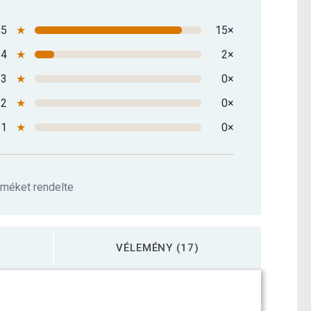
5
★
15×
tárcsa 50/51 mm öntöttvas 15 kg
29 890 Ft
4
★
2×
3
★
0×
2
★
0×
1
★
0×
rméket rendelte
VÉLEMÉNY (17)