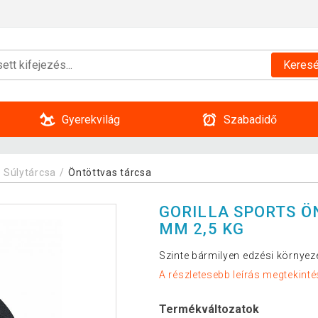
Keres
Gyerekvilág
Szabadidő
Súlytárcsa
Öntöttvas tárcsa
GORILLA SPORTS Ö
MM 2,5 KG
Szinte bármilyen edzési környez
A részletesebb leírás megtekinté
Termékváltozatok