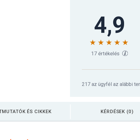
4,9
Gorilla Sports Súly
17 értékelés
217 az ügyfél az alábbi te
TMUTATÓK ÉS CIKKEK
KÉRDÉSEK (0)