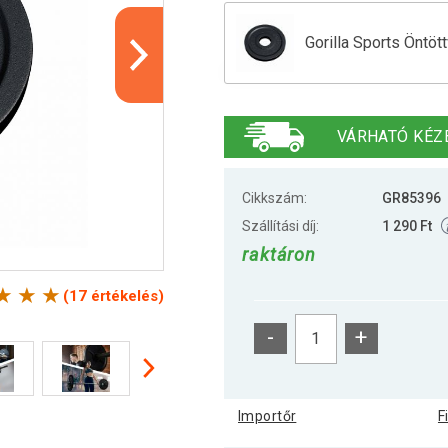
Gorilla Sports Öntö
Gorilla Sports Öntö
VÁRHATÓ KÉZ
Gorilla Sports Öntö
Cikkszám:
GR85396
Szállítási díj:
1 290 Ft
raktáron
Gorilla Sports Öntö
(17 értékelés)
-
+
Gorilla Sports Súly
Importőr
F
Gorilla Sports Súly