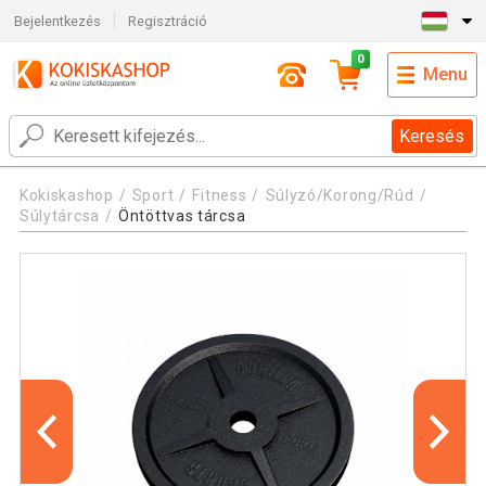
Bejelentkezés
Regisztráció
0
Menu
Keresés
Kokiskashop
Sport
Fitness
Súlyzó/Korong/Rúd
Súlytárcsa
Öntöttvas tárcsa