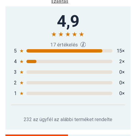
szállítás
4,9
17 értékelés
5
★
15×
4
★
2×
3
★
0×
2
★
0×
1
★
0×
232 az ügyfél az alábbi terméket rendelte