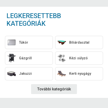
LEGKERESETTEBB
KATEGÓRIÁK
Tükör
Biliárdasztal
Gázgrill
Kézi súlyzó
Jakuzzi
Kerti nyugágy
További kategóriák