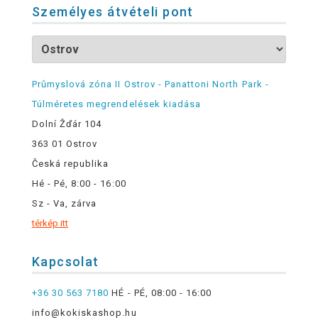
Személyes átvételi pont
Průmyslová zóna II Ostrov - Panattoni North Park -
Túlméretes megrendelések kiadása
Dolní Žďár 104
363 01 Ostrov
Česká republika
Hé - Pé, 8:00 - 16:00
Sz - Va, zárva
térkép itt
Kapcsolat
+36 30 563 7180
HÉ - PÉ, 08:00 - 16:00
info@kokiskashop.hu