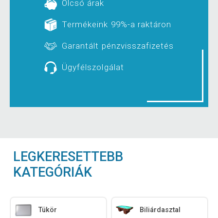
Olcsó árak
Termékeink 99%-a raktáron
Garantált pénzvisszafizetés
Ügyfélszolgálat
LEGKERESETTEBB
KATEGÓRIÁK
Tükör
Biliárdasztal