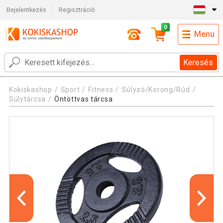
Bejelentkezés
Regisztráció
0
Menu
Keresés
Kokiskashop
Sport
Fitness
Súlyzó/Korong/Rúd
Súlytárcsa
Öntöttvas tárcsa