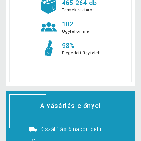
465 264 db
Termék raktáron
102
Ügyfél online
98%
Elégedett ügyfelek
A vásárlás előnyei
Kiszállítás 5 napon belül