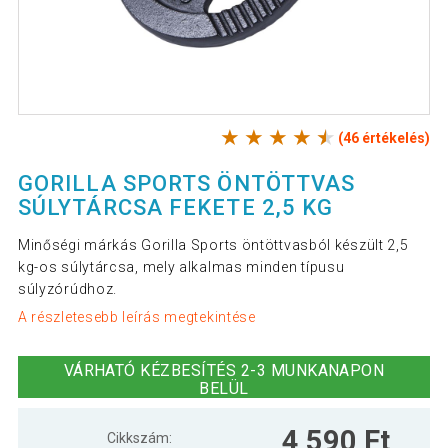
(46 értékelés)
GORILLA SPORTS ÖNTÖTTVAS
SÚLYTÁRCSA FEKETE 2,5 KG
Minőségi márkás Gorilla Sports öntöttvasból készült 2,5
kg-os súlytárcsa, mely alkalmas minden típusu
súlyzórúdhoz.
A részletesebb leírás megtekintése
VÁRHATÓ KÉZBESÍTÉS 2-3 MUNKANAPON
BELÜL
4 590 Ft
Cikkszám: