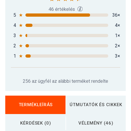
46 értékelés
5
★
36×
4
★
4×
3
★
1×
2
★
2×
1
★
3×
256 az ügyfél az alábbi terméket rendelte
TERMÉKLEÍRÁS
ÚTMUTATÓK ÉS CIKKEK
KÉRDÉSEK (0)
VÉLEMÉNY (46)