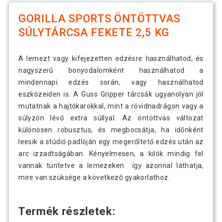
GORILLA SPORTS ÖNTÖTTVAS
SÚLYTÁRCSA FEKETE 2,5 KG
A lemezt vagy kifejezetten edzésre használhatod, és
nagyszerű bonyodalomként használhatod a
mindennapi edzés során, vagy használhatod
eszközeiden is. A Guss Gripper tárcsák ugyanolyan jól
mutatnak a hajtókarokkal, mint a rövidnadrágon vagy a
súlyzón lévő extra súllyal. Az öntöttvas változat
különösen robusztus, és megbocsátja, ha időnként
leesik a stúdió padlóján egy megerőltető edzés után az
arc izzadtságában. Kényelmesen, a kilók mindig fel
vannak tüntetve a lemezeken így azonnal láthatja,
mire van szüksége a következő gyakorlathoz.
Termék részletek: