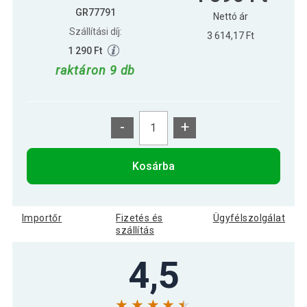
GR77791
Nettó ár
Szállítási díj:
3 614,17 Ft
1 290 Ft
raktáron 9 db
-
+
Kosárba
Importőr
Fizetés és
Ügyfélszolgálat
szállítás
4,5