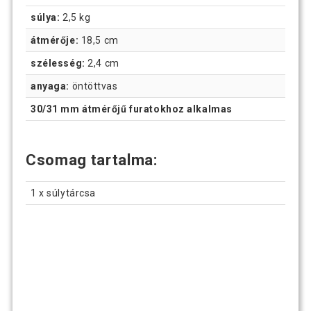
súlya:
2,5 kg
átmérője:
18,5 cm
szélesség:
2,4 cm
anyaga:
öntöttvas
30/31 mm átmérőjű furatokhoz alkalmas
Csomag tartalma:
1 x súlytárcsa