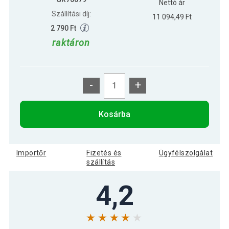
Nettó ár
Szállítási díj:
11 094,49 Ft
2 790 Ft
raktáron
-
+
Kosárba
Importőr
Fizetés és
Ügyfélszolgálat
szállítás
4,2