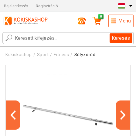
Bejelentkezés
Regisztráció
0
Menu
Keresés
Kokiskashop
Sport
Fitness
Súlyzórúd