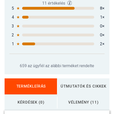
11 értékelés
5
★
8×
4
★
1×
3
★
0×
2
★
0×
1
★
2×
659 az ügyfél az alábbi terméket rendelte
TERMÉKLEÍRÁS
ÚTMUTATÓK ÉS CIKKEK
KÉRDÉSEK (0)
VÉLEMÉNY (11)