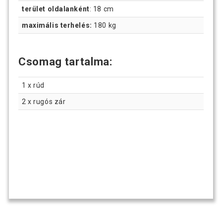
terület oldalanként
: 18 cm
maximális terhelés:
180 kg
Csomag tartalma:
1 x rúd
2 x rugós zár