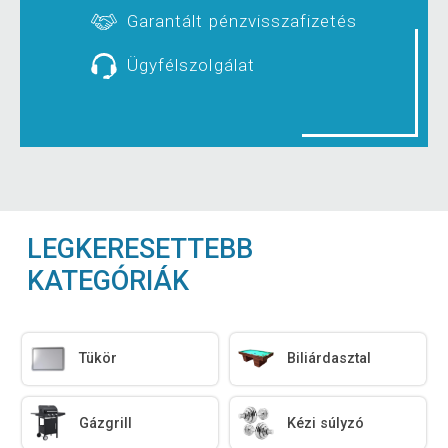
Garantált pénzvisszafizetés
Ügyfélszolgálat
LEGKERESETTEBB
KATEGÓRIÁK
Tükör
Biliárdasztal
Gázgrill
Kézi súlyzó