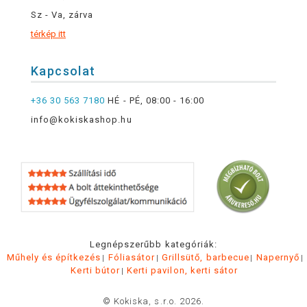
Sz - Va, zárva
térkép itt
Kapcsolat
+36 30 563 7180
HÉ - PÉ, 08:00 - 16:00
info@kokiskashop.hu
Legnépszerűbb kategóriák:
Műhely és építkezés
Fóliasátor
Grillsütő, barbecue
Napernyő
Kerti bútor
Kerti pavilon, kerti sátor
© Kokiska, s.r.o. 2026.