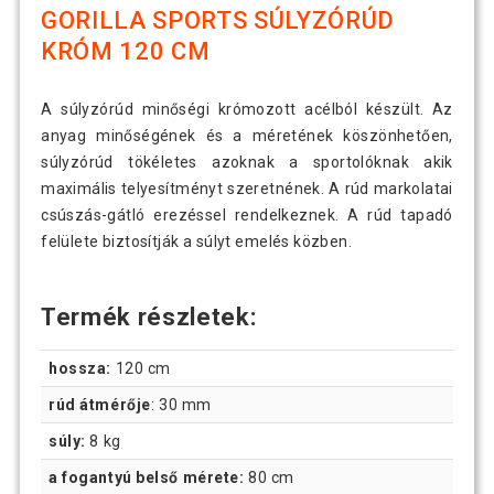
GORILLA SPORTS SÚLYZÓRÚD
KRÓM 120 CM
A súlyzórúd minőségi krómozott acélból készült. Az
anyag minőségének és a méretének köszönhetően,
súlyzórúd tökéletes azoknak a sportolóknak akik
maximális telyesítményt szeretnének. A rúd markolatai
csúszás-gátló erezéssel rendelkeznek. A rúd tapadó
felülete biztosítják a súlyt emelés közben.
Termék részletek:
hossza:
120 cm
rúd átmérője
: 30 mm
súly:
8 kg
a fogantyú belső mérete:
80 cm