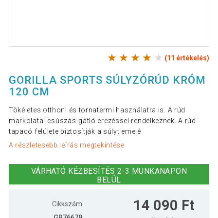
(11 értékelés)
GORILLA SPORTS SÚLYZÓRÚD KRÓM
120 CM
Tökéletes otthoni és tornatermi használatra is. A rúd
markolatai csúszás-gátló erezéssel rendelkeznek. A rúd
tapadó felülete biztosítják a súlyt emelé
A részletesebb leírás megtekintése
VÁRHATÓ KÉZBESÍTÉS 2-3 MUNKANAPON
BELÜL
14 090 Ft
Cikkszám:
GR76679