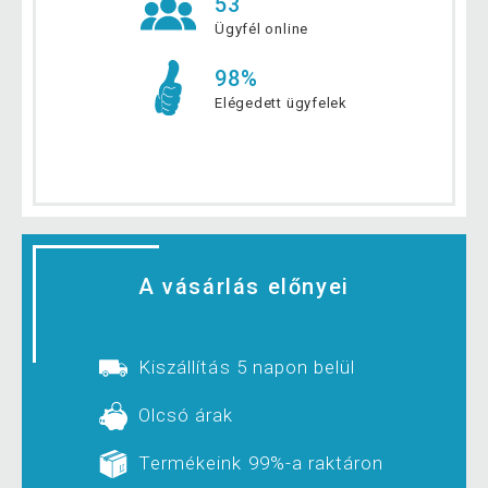
53
Ügyfél online
98%
Elégedett ügyfelek
A vásárlás előnyei
Kiszállítás 5 napon belül
Olcsó árak
Termékeink 99%-a raktáron