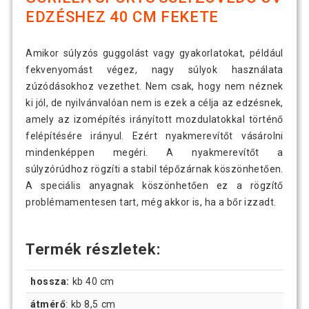
EDZÉSHEZ 40 CM FEKETE
Amikor súlyzós guggolást vagy gyakorlatokat, például
fekvenyomást végez, nagy súlyok használata
zúzódásokhoz vezethet. Nem csak, hogy nem néznek
ki jól, de nyilvánvalóan nem is ezek a célja az edzésnek,
amely az izomépítés irányított mozdulatokkal történő
felépítésére irányul. Ezért nyakmerevítőt vásárolni
mindenképpen megéri. A nyakmerevítőt a
súlyzórúdhoz rögzíti a stabil tépőzárnak köszönhetően.
A speciális anyagnak köszönhetően ez a rögzítő
problémamentesen tart, még akkor is, ha a bőr izzadt.
Termék részletek:
hossza:
kb 40 cm
átmérő
: kb 8,5 cm