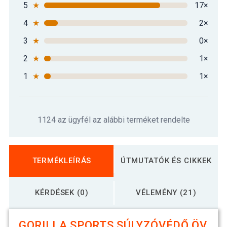
5
★
17×
4
★
2×
3
★
0×
2
★
1×
1
★
1×
1124 az ügyfél az alábbi terméket rendelte
TERMÉKLEÍRÁS
ÚTMUTATÓK ÉS CIKKEK
KÉRDÉSEK (0)
VÉLEMÉNY (21)
GORILLA SPORTS SÚLYZÓVÉDŐ ÖV