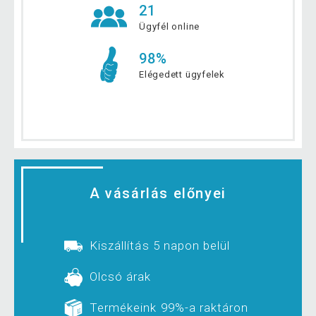
21
Ügyfél online
98%
Elégedett ügyfelek
A vásárlás előnyei
Kiszállítás 5 napon belül
Olcsó árak
Termékeink 99%-a raktáron