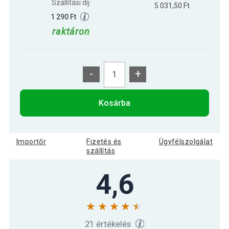
Szállítási díj:
5 031,50 Ft
1 290 Ft
raktáron
-
+
Kosárba
Importőr
Fizetés és
Ügyfélszolgálat
szállítás
4,6
21 értékelés