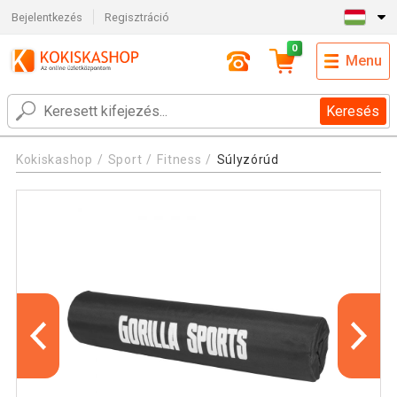
Bejelentkezés
Regisztráció
0
Menu
Keresés
Kokiskashop
Sport
Fitness
Súlyzórúd