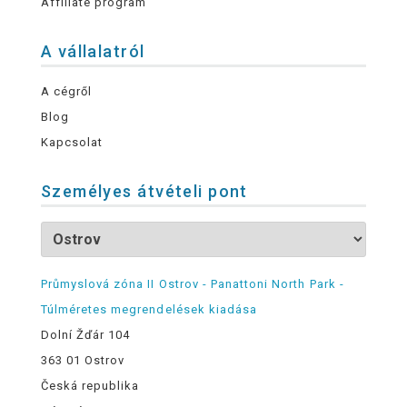
Affiliate program
A vállalatról
A cégről
Blog
Kapcsolat
Személyes átvételi pont
Průmyslová zóna II Ostrov - Panattoni North Park -
Túlméretes megrendelések kiadása
Dolní Žďár 104
363 01 Ostrov
Česká republika