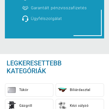
Garantált pénzvisszafizetés
Ügyfélszolgálat
LEGKERESETTEBB
KATEGÓRIÁK
Tükör
Biliárdasztal
Gázgrill
Kézi súlyzó