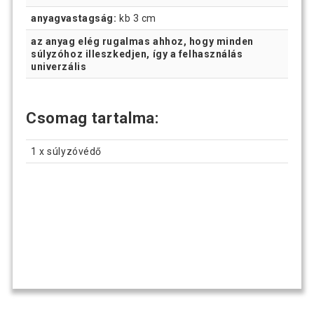
anyagvastagság:
kb 3 cm
az anyag elég rugalmas ahhoz, hogy minden
súlyzóhoz illeszkedjen, így a felhasználás
univerzális
Csomag tartalma:
1 x súlyzóvédő