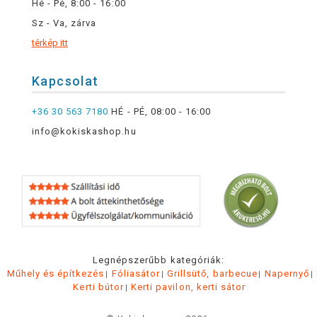
Hé - Pé, 8:00 - 16:00
Sz - Va, zárva
térkép itt
Kapcsolat
+36 30 563 7180
HÉ - PÉ, 08:00 - 16:00
info@kokiskashop.hu
Legnépszerűbb kategóriák:
Műhely és építkezés
Fóliasátor
Grillsütő, barbecue
Napernyő
Kerti bútor
Kerti pavilon, kerti sátor