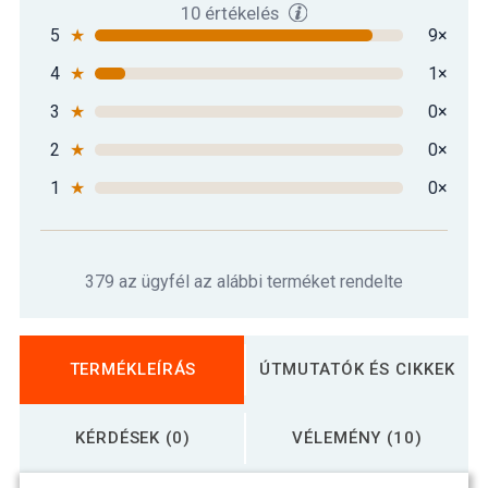
10 értékelés
5
★
9×
4
★
1×
3
★
0×
2
★
0×
1
★
0×
379 az ügyfél az alábbi terméket rendelte
TERMÉKLEÍRÁS
ÚTMUTATÓK ÉS CIKKEK
KÉRDÉSEK (0)
VÉLEMÉNY (10)