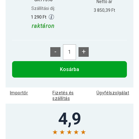
Nettó ár
Szállítási díj:
3 850,39 Ft
1 290 Ft
raktáron
-
+
Kosárba
Importőr
Fizetés és
Ügyfélszolgálat
szállítás
4,9