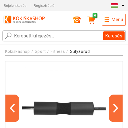
Bejelentkezés
Regisztráció
0
Menu
Keresés
Kokiskashop
Sport
Fitness
Súlyzórúd