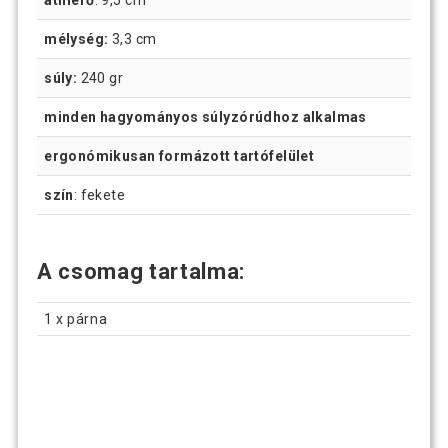
átmérő
: 9,5 cm
mélység:
3,3 cm
súly:
240 gr
minden hagyományos súlyzórúdhoz alkalmas
ergonómikusan formázott tartófelület
szín
: fekete
A csomag tartalma:
1 x párna