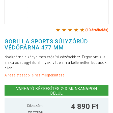
(10 értékelés)
GORILLA SPORTS SÚLYZÓRÚD
VÉDŐPÁRNA 477 MM
Nyakpárna a kényelmes erősítő edzésekhez. Ergonomikus
alakú csapágyfelület, nyaki védelem a kellemetlen kopások
ellen.
A részletesebb leírás megtekintése
VÁRHATÓ KÉZBESÍTÉS 2-3 MUNKANAPON
BELÜL
4 890 Ft
Cikkszám:
GR77598