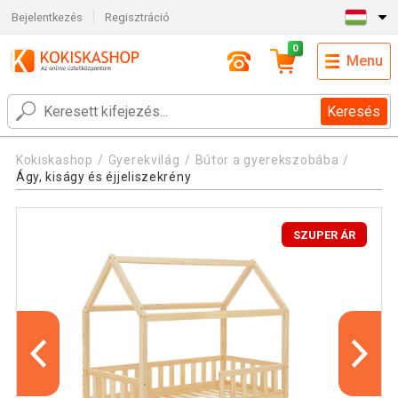
Bejelentkezés
Regisztráció
0
Menu
Keresés
Kokiskashop
Gyerekvilág
Bútor a gyerekszobába
Ágy, kiságy és éjjeliszekrény
SZUPER ÁR