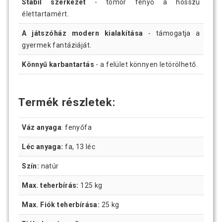
Stabil szerkezet
- tömör fenyő a hosszú
élettartamért.
A játszóház modern kialakítása
- támogatja a
gyermek fantáziáját.
Könnyű karbantartás
- a felület könnyen letörölhető.
Termék részletek:
Váz anyaga
: fenyőfa
Léc anyaga:
fa, 13 léc
Szín:
natúr
Max. teherbírás:
125 kg
Max. Fiók teherbírása:
25 kg