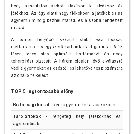
hogy hangulatos sarkot alakítson ki alváshoz és
játékhoz. Az ágy alatti nagy fiókokban a játékok és az
ágynemű mindig kéznél marad, és a szoba rendezett
marad.
A tömör fenyőből készült stabil váz hosszú
élettartamot és egyszerű karbantartást garantál. A 13
léces léces alap optimális háttámaszt és nagy
teherbírást biztosít. A három oldalon lévő elválasztó
védi a gyermeket az eséstől, és lehetővé teszi számára
az önálló felkelést.
TOP 5 legfontosabb előny
Biztonsági korlát
- védi a gyermeket alvás közben.
Tárolófiókok
- rengeteg hely játékoknak és
ágyneműnek.