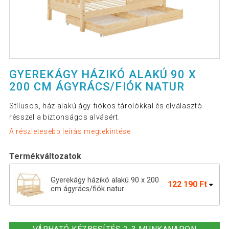
GYEREKÁGY HÁZIKÓ ALAKÚ 90 X
200 CM ÁGYRÁCS/FIÓK NATUR
Stílusos, ház alakú ágy fiókos tárolókkal és elválasztó
résszel a biztonságos alvásért.
A részletesebb leírás megtekintése
Termékváltozatok
Gyerekágy házikó alakú 90 x 200
122 190 Ft
cm ágyrács/fiók natur
Gyerekágy 90x200 cm rácsos
144 190 Ft
ágyrácskal és fiókokkal fehér