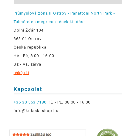
Průmyslová zóna II Ostrov - Panattoni North Park -
Túlméretes megrendelések kiadása
Dolní Žďár 104
363 01 Ostrov
Česká republika
Hé - Pé, 8:00 - 16:00
Sz - Va, zárva
térkép itt
Kapcsolat
+36 30 563 7180
HÉ - PÉ, 08:00 - 16:00
info@kokiskashop.hu