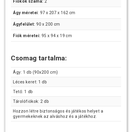
Fiókok száma:
2
Ágy méretei
: 97 x 207 x 162 cm
Ágyfelület:
90 x 200 cm
Fiók méretei:
95 x 94 x 19 cm
Csomag tartalma:
Ágy: 1 db (90x200 cm)
Léces keret: 1 db
Tető: 1 db
Tárolófiókok: 2 db
Hozzon létre biztonságos és játékos helyet a
gyermekeknek az alváshoz és a játékhoz.