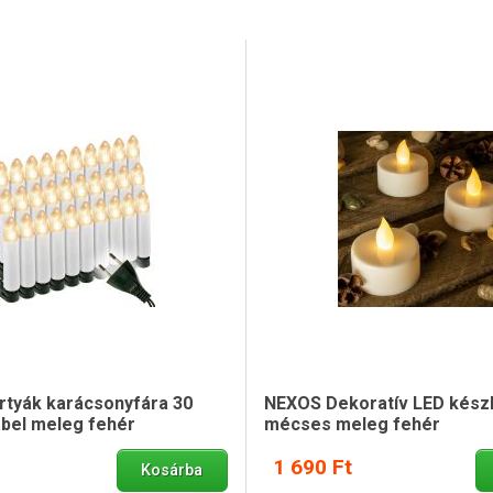
tyák karácsonyfára 30
NEXOS Dekoratív LED készl
ábel meleg fehér
mécses meleg fehér
1 690 Ft
Kosárba