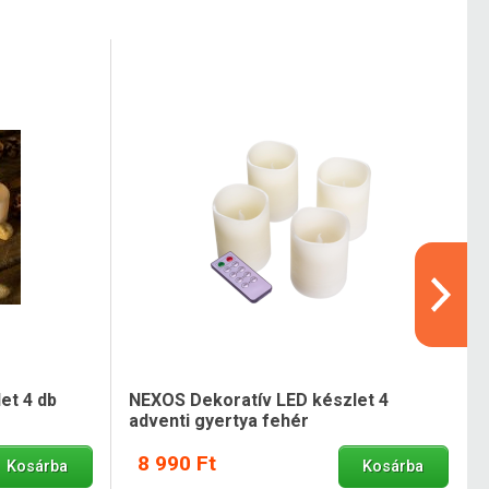
et 4 db
NEXOS Dekoratív LED készlet 4
adventi gyertya fehér
8 990 Ft
Kosárba
Kosárba