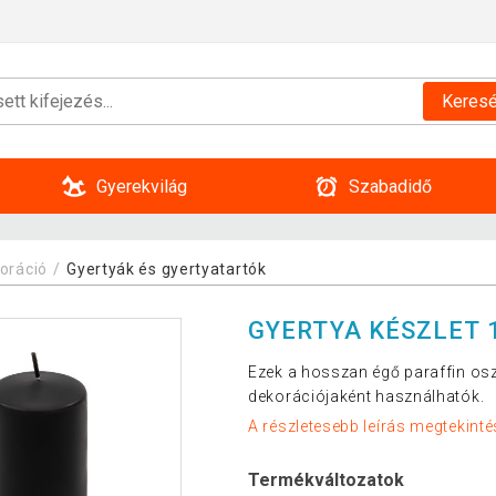
Keres
Gyerekvilág
Szabadidő
oráció
Gyertyák és gyertyatartók
GYERTYA KÉSZLET 1
Ezek a hosszan égő paraffin os
dekorációjaként használhatók.
A részletesebb leírás megtekinté
Termékváltozatok