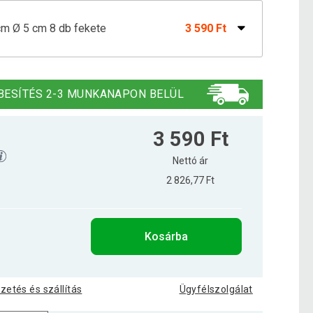
cm Ø 5 cm 8 db fekete
3 590 Ft
cm Ø 5 cm 16 db fekete
6 690 Ft
BESÍTÉS 2-3 MUNKANAPON BELÜL
3 590 Ft
Nettó ár
2 826,77 Ft
Kosárba
izetés és szállítás
Ügyfélszolgálat