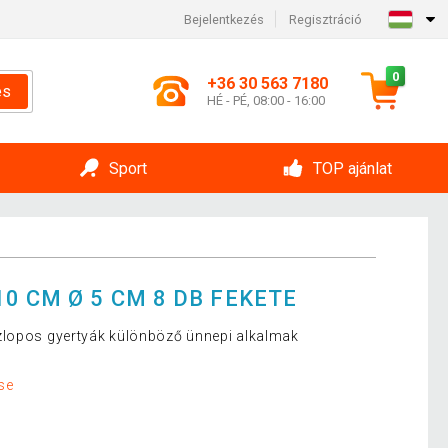
Bejelentkezés
Regisztráció
0
+36 30 563 7180
és
HÉ - PÉ, 08:00 - 16:00
Sport
TOP ajánlat
0 CM Ø 5 CM 8 DB FEKETE
zlopos gyertyák különböző ünnepi alkalmak
se