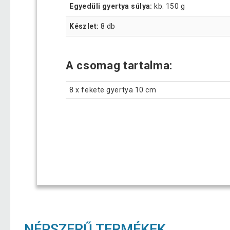
Egyedüli gyertya súlya:
kb. 150 g
Készlet:
8 db
A csomag tartalma:
8 x fekete gyertya 10 cm
NÉPSZERŰ TERMÉKEK