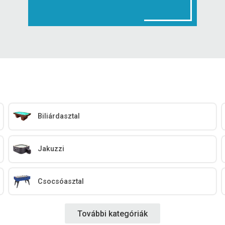
Biliárdasztal
Jakuzzi
Csocsóasztal
További kategóriák