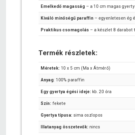
Emelkedő magasság
– a 10 cm magas gyertya
Kiváló minőségű paraffin
– egyenletesen ég és
Praktikus csomagolás
– a készlet 8 darabot 
Termék részletek:
Méretek:
10 x 5 cm (Ma x Átmérő)
Anyag
: 100% paraffin
Egy gyertya égési ideje:
kb. 20 óra
Szín:
fekete
Gyertya típusa:
sima oszlopos
Illatanyag összetevők:
nincs