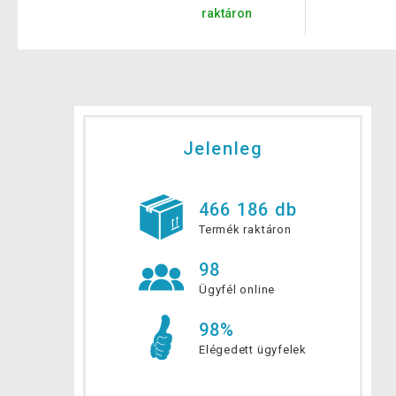
raktáron
Jelenleg
466 186 db
Termék raktáron
98
Ügyfél online
98%
Elégedett ügyfelek