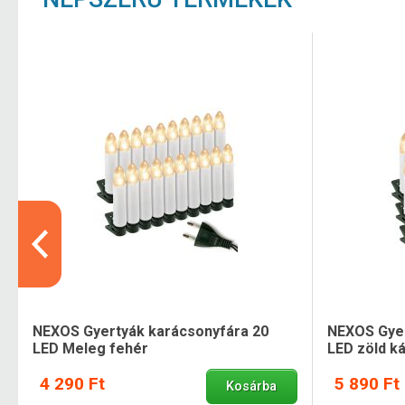
NEXOS Gyertyák karácsonyfára 20
NEXOS Gyer
LED Meleg fehér
LED zöld k
4 290 Ft
5 890 Ft
Kosárba