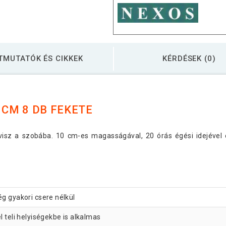
TMUTATÓK ÉS CIKKEK
KÉRDÉSEK (0)
 CM 8 DB FEKETE
visz a szobába. 10 cm-es magasságával, 20 órás égési idejével
ég gyakori csere nélkül
 teli helyiségekbe is alkalmas