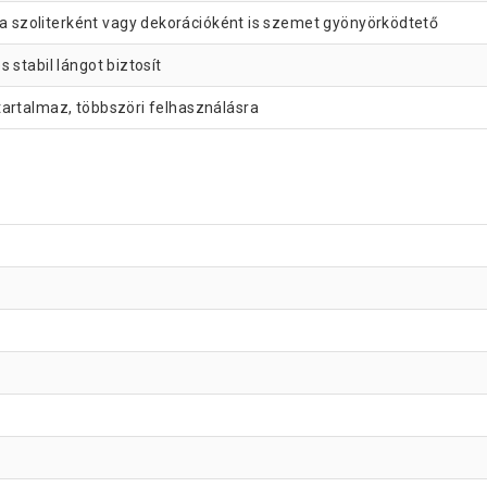
 szoliterként vagy dekorációként is szemet gyönyörködtető
 stabil lángot biztosít
tartalmaz, többszöri felhasználásra