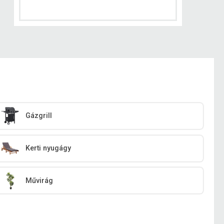
Gázgrill
Kerti nyugágy
Művirág