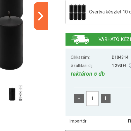
Gyertya készlet 10 
Gyertya készlet 10 
VÁRHATÓ KÉZ
Cikkszám:
D104314
Szállítási díj:
1 290 Ft
raktáron 5 db
-
+
Importőr
F