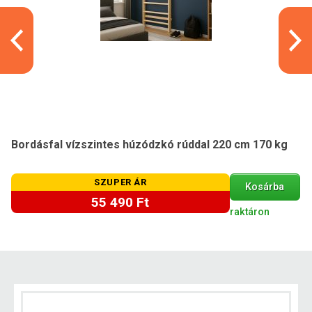
Bordásfal vízszintes húzódzkó rúddal 220 cm 170 kg
SZUPER ÁR
Kosárba
55 490 Ft
raktáron