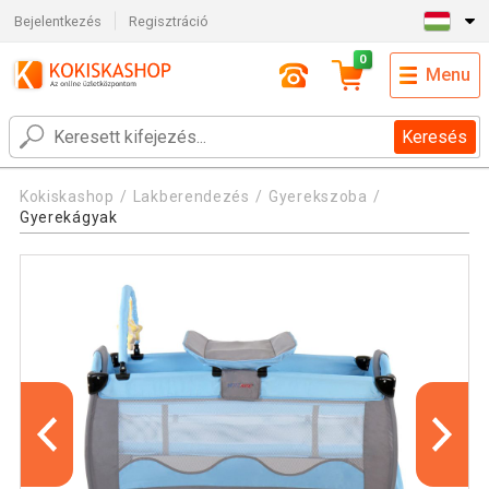
Bejelentkezés
Regisztráció
0
Menu
Keresés
Kokiskashop
Lakberendezés
Gyerekszoba
Gyerekágyak