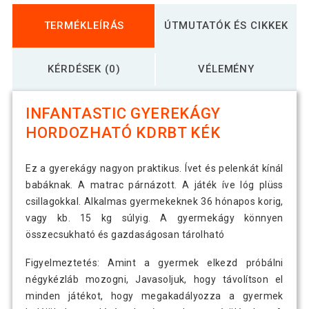
TERMÉKLEÍRÁS
ÚTMUTATÓK ÉS CIKKEK
KÉRDÉSEK (0)
VÉLEMÉNY
INFANTASTIC GYEREKÁGY
HORDOZHATÓ KDRBT KÉK
Ez a gyerekágy nagyon praktikus. Ívet és pelenkát kínál
babáknak. A matrac párnázott. A játék íve lóg plüss
csillagokkal. Alkalmas gyermekeknek 36 hónapos korig,
vagy kb. 15 kg súlyig. A gyermekágy könnyen
összecsukható és gazdaságosan tárolható
Figyelmeztetés: Amint a gyermek elkezd próbálni
négykézláb mozogni, Javasoljuk, hogy távolítson el
minden játékot, hogy megakadályozza a gyermek