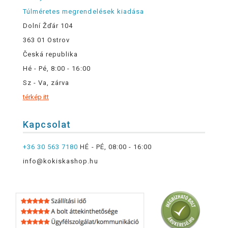
Túlméretes megrendelések kiadása
Dolní Žďár 104
363 01 Ostrov
Česká republika
Hé - Pé, 8:00 - 16:00
Sz - Va, zárva
térkép itt
Kapcsolat
+36 30 563 7180
HÉ - PÉ, 08:00 - 16:00
info@kokiskashop.hu