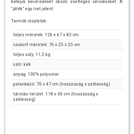
beléjük keveredését okozó esetleges sérüléseket. A
"játék" egy ívet jelent.
Termók részletek:
teljes méretek: 126 x 67 x 82 cm
csukott méretek: 76 x 25 x 25 cm
teljes súly: 11,5 kg
szín: kék
anyag: 100% polyester
pelenkázó: 70 x 47 cm (hosszúság x szélesség)
tárolási terület: 118 x 60 cm (hosszúság x
szélesség)