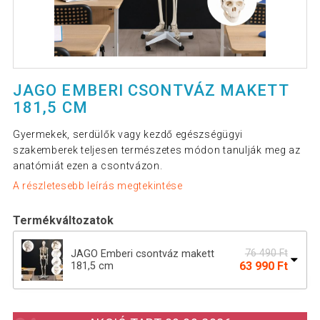
JAGO EMBERI CSONTVÁZ MAKETT
181,5 CM
Gyermekek, serdülők vagy kezdő egészségügyi
szakemberek teljesen természetes módon tanulják meg az
anatómiát ezen a csontvázon.
A részletesebb leírás megtekintése
Termékváltozatok
76 490 Ft
JAGO Emberi csontváz makett
63 990 Ft
181,5 cm
Jago Anatómiai csontváz izmokkal
128 390 Ft
inakkal és poszterrel