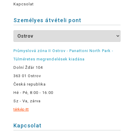
Kapcsolat
Személyes átvételi pont
Průmyslová zóna II Ostrov - Panattoni North Park -
Túlméretes megrendelések kiadása
Dolní Žďár 104
363 01 Ostrov
Česká republika
Hé - Pé, 8:00 - 16:00
Sz - Va, zárva
térkép itt
Kapcsolat