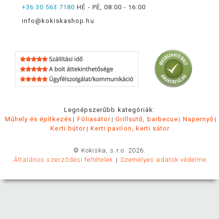
+36 30 563 7180
HÉ - PÉ, 08:00 - 16:00
info@kokiskashop.hu
Legnépszerűbb kategóriák:
Műhely és építkezés
Fóliasátor
Grillsütő, barbecue
Napernyő
Kerti bútor
Kerti pavilon, kerti sátor
© Kokiska, s.r.o. 2026.
Általános szerződési feltételek
Személyes adatok védelme