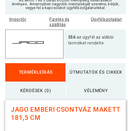
Az akció 1 és 5 darab közötti mennyiség vásárlásakor
érvényes.. Amennyiben nagyobb mennyiséget szeretne, kérjük,
vegye fel a kapcsolatot ügyfélszolgálatunkkal.
Importőr
Fizetés és
Ügyfélszolgálat
szállítás
356
az ügyfél az alábbi
terméket rendelte
TERMÉKLEÍRÁS
ÚTMUTATÓK ÉS CIKKEK
KÉRDÉSEK (0)
VÉLEMÉNY
JAGO EMBERI CSONTVÁZ MAKETT
181,5 CM