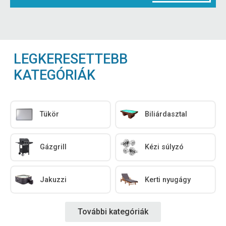
LEGKERESETTEBB
KATEGÓRIÁK
Tükör
Biliárdasztal
Gázgrill
Kézi súlyzó
Jakuzzi
Kerti nyugágy
További kategóriák