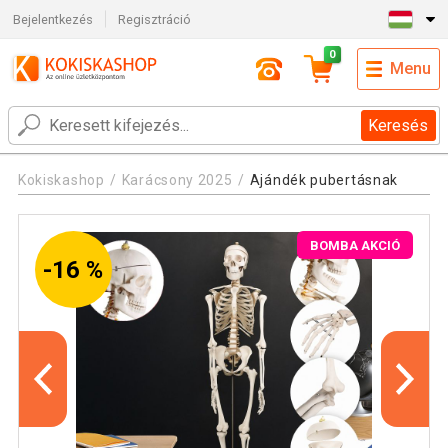
Bejelentkezés
Regisztráció
0
Menu
Keresés
Kokiskashop
Karácsony 2025
Ajándék pubertásnak
BOMBA AKCIÓ
-16 %