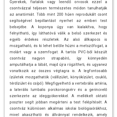
Gyerekek, fiatalok vagy leendő orvosok ezzel a
csontvázzal teljesen természetes módon tanulhatják
az anatómiát. Több mint 200 hűen reprodukált csont
segítségével bepillantást nyerhet az emberi test
belsejébe. A koponya úgy van kialakítva, hogy
felnyitható, így láthatóvá válik a belső szerkezet és
egyéb érdekes részletek. Az alsó állkapocs is
mozgatható, és ki lehet belőle húzni a metszőfogat, a
molárt vagy a szemfogat. A tartós PVC-ből készült
csontváz nagyon strapabíró, így könnyedén
amputálhatja a lábát, majd újra rögzítheti, és ugyanez
vonatkozik az összes végtagra is. A legfontosabb
ízületek mozgathatók (vállízület, könyökízület, csukló,
térdízület és csípő). Megfigyelhető a vertebrális artéria,
a laterális lumbalis porckorongsérv és a gerincvelő
szerkezete az ideggyökerekkel. A mellékelt oktató
poszter segít jobban megérteni a test felépítését. A
csontváz különösen alkalmas iskolai biológiaórákhoz,
mivel akasztható és állvánnyal rendelkezik, amely