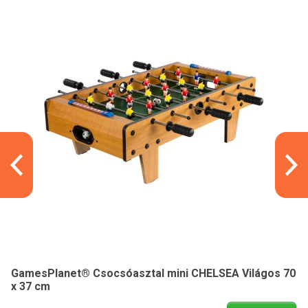
GamesPlanet® Csocsóasztal mini CHELSEA Világos 70
x 37 cm