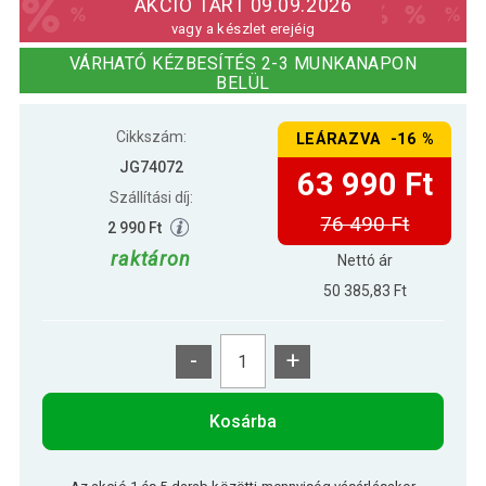
AKCIÓ TART 09.09.2026
vagy a készlet erejéig
JAGO Emberi csontváz makett 181
VÁRHATÓ KÉZBESÍTÉS 2-3 MUNKANAPON
109 290 Ft
cm
BELÜL
Cikkszám:
LEÁRAZVA -16 %
JG74072
63 990 Ft
Szállítási díj:
76 490 Ft
2 990 Ft
raktáron
Nettó ár
50 385,83 Ft
-
+
Kosárba