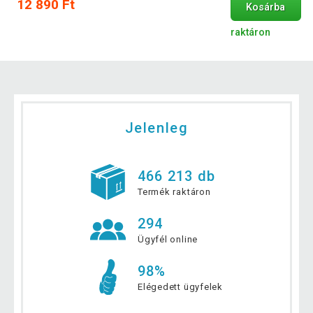
12 890 Ft
Kosárba
raktáron
Jelenleg
466 213 db
Termék raktáron
294
Ügyfél online
98%
Elégedett ügyfelek