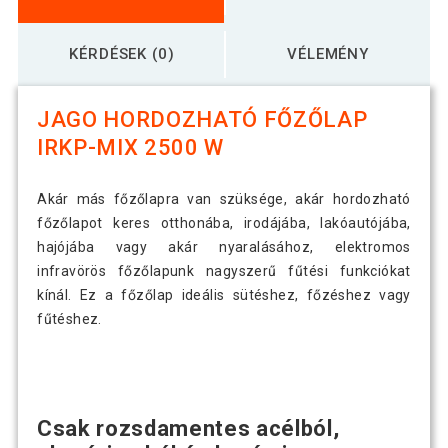
KÉRDÉSEK (0)
VÉLEMÉNY
JAGO HORDOZHATÓ FŐZŐLAP
IRKP-MIX 2500 W
Akár más főzőlapra van szüksége, akár hordozható
főzőlapot keres otthonába, irodájába, lakóautójába,
hajójába vagy akár nyaralásához, elektromos
infravörös főzőlapunk nagyszerű fűtési funkciókat
kínál. Ez a főzőlap ideális sütéshez, főzéshez vagy
fűtéshez.
Csak rozsdamentes acélból,