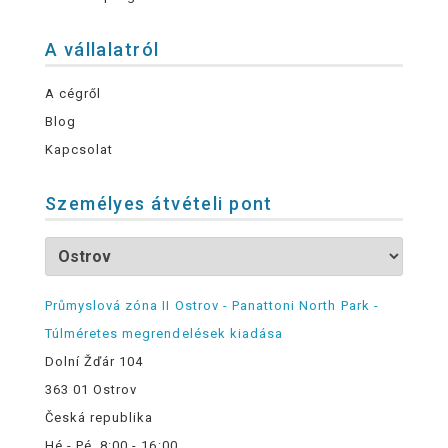
A vállalatról
A cégről
Blog
Kapcsolat
Személyes átvételi pont
Průmyslová zóna II Ostrov - Panattoni North Park -
Túlméretes megrendelések kiadása
Dolní Žďár 104
363 01 Ostrov
Česká republika
Hé - Pé, 8:00 - 16:00