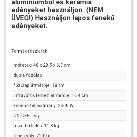
alumíniumból és kerámia
edényeket használjon. (NEM
ÜVEG!) Használjon lapos fenekű
edényeket.
Termék részletek:
méretek: 48 x 29,5 x 6,3 cm
dupla főzőlap
főzőlap átmérője: 18 cm
infravörös lemez átmérője: 16,4 cm
kimenő teljesítmény: 2500 W
ON-OFF fény
max. terhelés: 11,8 kg
teljes súly: 2200 g