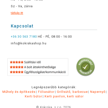
Sz - Va, zárva
térkép itt
Kapcsolat
+36 30 563 7180
HÉ - PÉ, 08:00 - 16:00
info@kokiskashop.hu
Legnépszerűbb kategóriák:
Műhely és építkezés
Fóliasátor
Grillsütő, barbecue
Napernyő
Kerti bútor
Kerti pavilon, kerti sátor
© Kokiska, s.r.o. 2026.