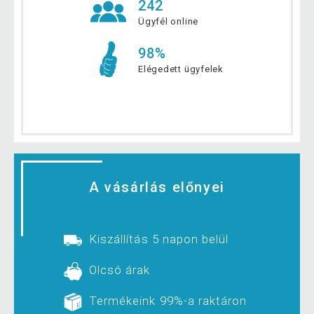
242
Ügyfél online
98%
Elégedett ügyfelek
A vásárlás előnyei
Kiszállítás 5 napon belül
Olcsó árak
Termékeink 99%-a raktáron