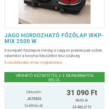
JAGO HORDOZHATÓ FŐZŐLAP IRKP-
MIX 2500 W
A kompakt főzőlapok mindig is nagyon praktikusak voltak:
valamikor a konyhai készülékre lesz szükség
A részletesebb leírás megtekintése
VÁRHATÓ KÉZBESÍTÉS 2-3 MUNKANAPON
BELÜL
31 090 Ft
Cikkszám:
JG75535
Nettó ár
Szállítási díj:
24 480,31 Ft