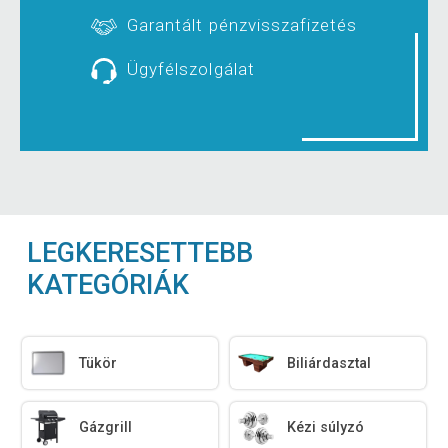
Garantált pénzvisszafizetés
Ügyfélszolgálat
LEGKERESETTEBB
KATEGÓRIÁK
Tükör
Biliárdasztal
Gázgrill
Kézi súlyzó