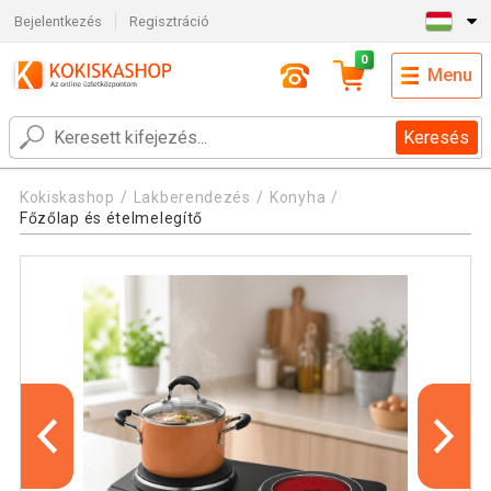
Bejelentkezés
Regisztráció
0
Menu
Keresés
Kokiskashop
Lakberendezés
Konyha
Főzőlap és ételmelegítő