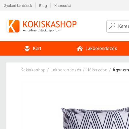
Gyakori kérdések
Blog
Kapcsolat
Kert
Lakberendezés
Kokiskashop
Lakberendezés
Hálószoba
Ágynem