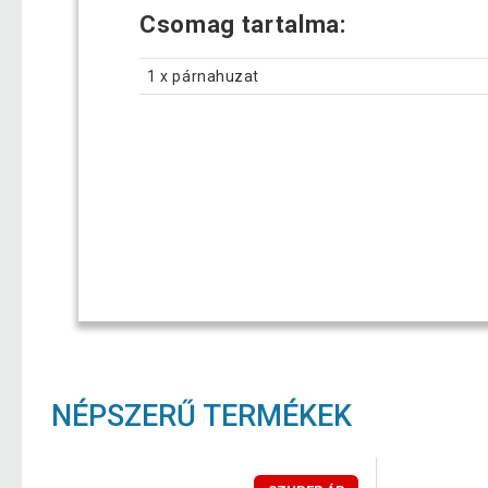
Csomag tartalma:
1 x párnahuzat
NÉPSZERŰ TERMÉKEK