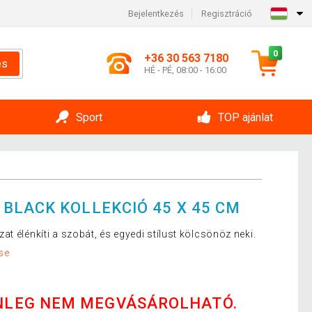
Bejelentkezés
Regisztráció
0
+36 30 563 7180
és
HÉ - PÉ, 08:00 - 16:00
Sport
TOP ajánlat
BLACK KOLLEKCIÓ 45 X 45 CM
t élénkíti a szobát, és egyedi stílust kölcsönöz neki.
se
NLEG NEM MEGVÁSÁROLHATÓ.