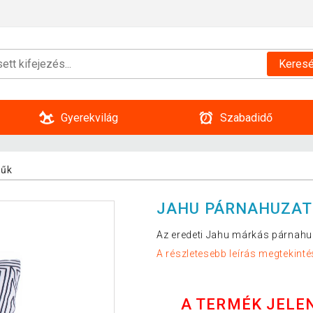
Keres
Gyerekvilág
Szabadidő
űk
JAHU PÁRNAHUZAT 
Az eredeti Jahu márkás párnahuza
A részletesebb leírás megtekinté
A TERMÉK JELE