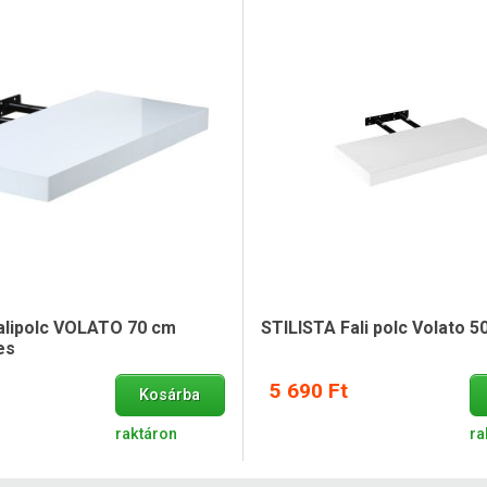
alipolc VOLATO 70 cm
STILISTA Fali polc Volato 5
es
5 690 Ft
Kosárba
raktáron
ra