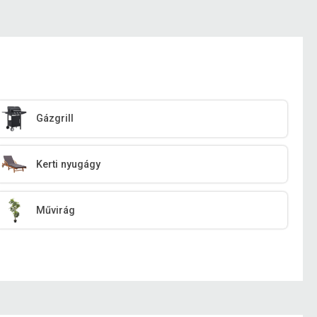
Gázgrill
Kerti nyugágy
Művirág