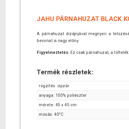
JAHU PÁRNAHUZAT BLACK KO
A párnahuzat dizájnjával megnyeri a tetszésé
bevonat is nagy előny.
Figyelmeztetés:
Ez csak párnahuzat, a töltelé
Termék részletek:
rögzítés: cipzár
anyaga: 100% poliészter
mérete: 45 x 45 cm
mosás: 40°C