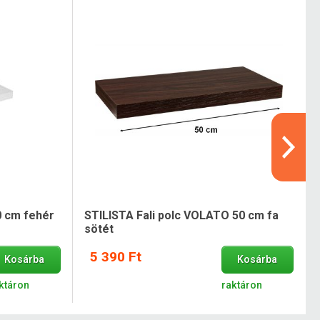
0 cm fehér
STILISTA Fali polc VOLATO 50 cm fa
sötét
5 390 Ft
Kosárba
Kosárba
ktáron
raktáron