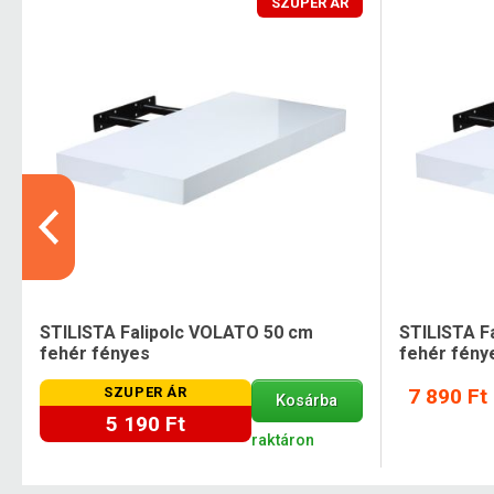
SZUPER ÁR
e
STILISTA Falipolc VOLATO 50 cm
STILISTA F
fehér fényes
fehér fény
SZUPER ÁR
7 890 Ft
Kosárba
5 190 Ft
raktáron