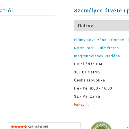
latról
Személyes átvételi 
Průmyslová zóna II Ostrov - 
North Park - Túlméretes
megrendelések kiadása
Dolní Žďár 104
363 01 Ostrov
Česká republika
Hé - Pé, 8:00 - 16:00
Sz - Va, zárva
térkép itt