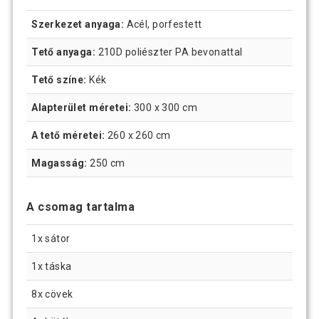
Szerkezet anyaga:
Acél, porfestett
Tető anyaga:
210D poliészter PA bevonattal
Tető színe:
Kék
Alapterület méretei:
300 x 300 cm
A tető méretei:
260 x 260 cm
Magasság:
250 cm
A csomag tartalma
1x sátor
1x táska
8x cövek