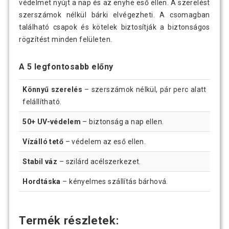
védelmet nyújt a nap és az enyhe eső ellen. A szerelést
szerszámok nélkül bárki elvégezheti. A csomagban
található csapok és kötelek biztosítják a biztonságos
rögzítést minden felületen.
A 5 legfontosabb előny
Könnyű szerelés
– szerszámok nélkül, pár perc alatt
felállítható.
50+ UV-védelem
– biztonság a nap ellen.
Vízálló tető
– védelem az eső ellen.
Stabil váz
– szilárd acélszerkezet.
Hordtáska
– kényelmes szállítás bárhová.
Termék részletek: