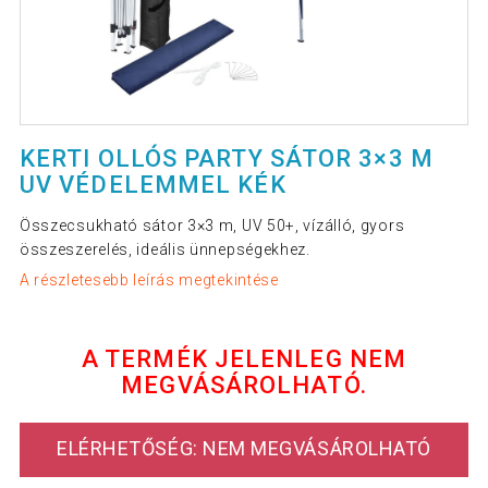
KERTI OLLÓS PARTY SÁTOR 3×3 M
UV VÉDELEMMEL KÉK
Összecsukható sátor 3×3 m, UV 50+, vízálló, gyors
összeszerelés, ideális ünnepségekhez.
A részletesebb leírás megtekintése
A TERMÉK JELENLEG NEM
MEGVÁSÁROLHATÓ.
ELÉRHETŐSÉG: NEM MEGVÁSÁROLHATÓ