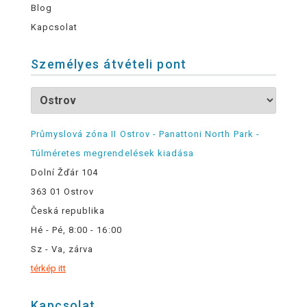
Blog
Kapcsolat
Személyes átvételi pont
Průmyslová zóna II Ostrov - Panattoni North Park -
Túlméretes megrendelések kiadása
Dolní Žďár 104
363 01 Ostrov
Česká republika
Hé - Pé, 8:00 - 16:00
Sz - Va, zárva
térkép itt
Kapcsolat