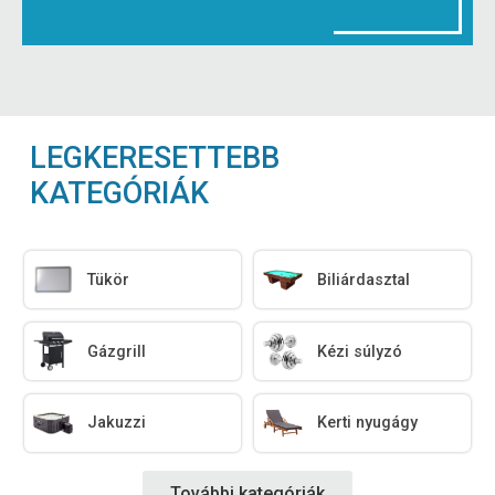
LEGKERESETTEBB
KATEGÓRIÁK
Tükör
Biliárdasztal
Gázgrill
Kézi súlyzó
Jakuzzi
Kerti nyugágy
További kategóriák