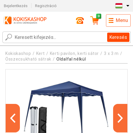
Bejelentkezés
Regisztráció
0
Menu
Keresés
Kokiskashop
Kert
Kerti pavilon, kerti sátor
3 x 3 m
Összecsukható sátrak
Oldalfal nélkül