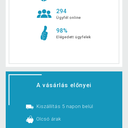
294
Ügyfél online
98%
Elégedett ügyfelek
A vásárlás előnyei
Kiszállítás 5 napon belül
Olcsó árak