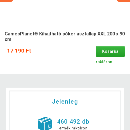
GamesPlanet® Kihajtható póker asztallap XXL 200 x 90
cm
17 190 Ft
Kosárba
raktáron
Jelenleg
460 492 db
Termék raktáron