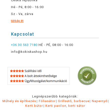
Česká republika
Hé - Pé, 8:00 - 16:00
Sz - Va, zárva
térkép itt
Kapcsolat
+36 30 563 7180
HÉ - PÉ, 08:00 - 16:00
info@kokiskashop.hu
Legnépszerűbb kategóriák:
Műhely és építkezés
Fóliasátor
Grillsütő, barbecue
Napernyő
Kerti bútor
Kerti pavilon, kerti sátor