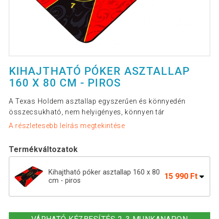
KIHAJTHATÓ PÓKER ASZTALLAP
160 X 80 CM - PIROS
A Texas Holdem asztallap egyszerűen és könnyedén
összecsukható, nem helyigényes, könnyen tár
A részletesebb leírás megtekintése
Termékváltozatok
Kihajtható póker asztallap 160 x 80
15 990 Ft
cm - piros
GamesPlanet® Kihajtható póker
15 990 Ft
asztallap 160 x 80 cm zöld