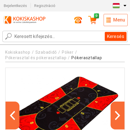
Bejelentkezés
Regisztráció
0
Menu
Keresés
Kokiskashop
Szabadidő
Póker
Pókerasztal és pókerasztallap
Pókerasztallap