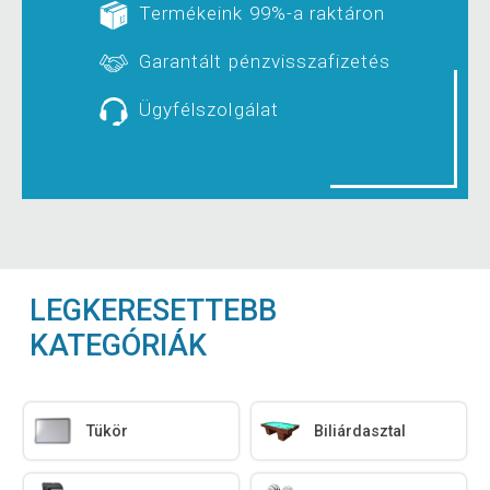
Termékeink 99%-a raktáron
Garantált pénzvisszafizetés
Ügyfélszolgálat
LEGKERESETTEBB
KATEGÓRIÁK
Tükör
Biliárdasztal