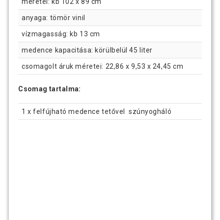
méretei: kb 102 x 89 cm
anyaga: tömör vinil
vízmagasság: kb 13 cm
medence kapacitása: körülbelül 45 liter
csomagolt áruk méretei: 22,86 x 9,53 x 24,45 cm
Csomag tartalma:
1 x felfújható medence tetővel szúnyogháló