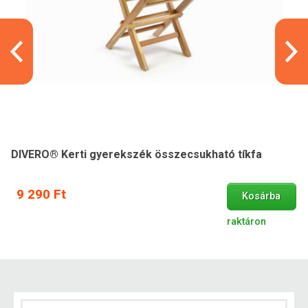
DIVERO® Kerti gyerekszék összecsukható tíkfa
9 290 Ft
Kosárba
raktáron