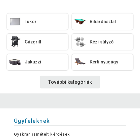
Tükör
Biliárdasztal
Gázgrill
Kézi súlyzó
Jakuzzi
Kerti nyugágy
További kategóriák
Ügyfeleknek
Gyakran ismételt kérdések