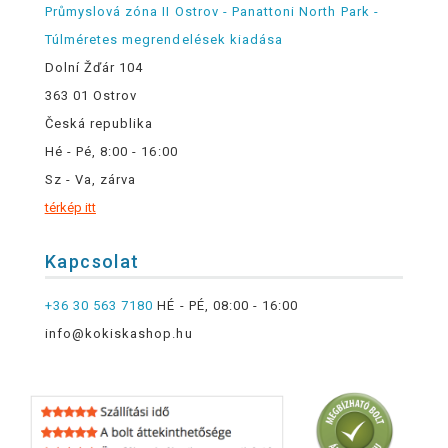
Průmyslová zóna II Ostrov - Panattoni North Park -
Túlméretes megrendelések kiadása
Dolní Žďár 104
363 01 Ostrov
Česká republika
Hé - Pé, 8:00 - 16:00
Sz - Va, zárva
térkép itt
Kapcsolat
+36 30 563 7180
HÉ - PÉ, 08:00 - 16:00
info@kokiskashop.hu