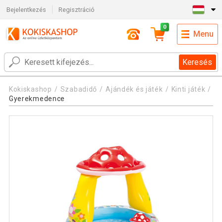
Bejelentkezés
Regisztráció
0
Menu
Keresés
Kokiskashop
Szabadidő
Ajándék és játék
Kinti játék
Gyerekmedence