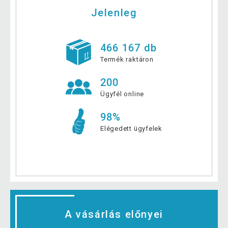
Jelenleg
466 167 db
Termék raktáron
200
Ügyfél online
98%
Elégedett ügyfelek
A vásárlás előnyei