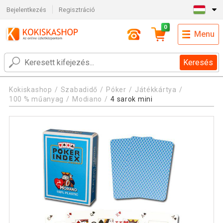
Bejelentkezés
Regisztráció
0
Menu
Keresés
Kokiskashop
Szabadidő
Póker
Játékkártya
100 % műanyag
Modiano
4 sarok mini