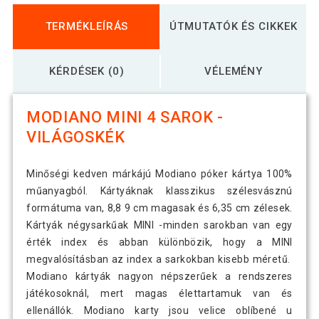
TERMÉKLEÍRÁS
ÚTMUTATÓK ÉS CIKKEK
KÉRDÉSEK (0)
VÉLEMÉNY
MODIANO MINI 4 SAROK -
VILÁGOSKÉK
Minőségi kedven márkájú Modiano póker kártya 100%
műanyagból. Kártyáknak klasszikus szélesvásznú
formátuma van, 8,8 9 cm magasak és 6,35 cm zélesek.
Kártyák négysarkűak MINI -minden sarokban van egy
érték index és abban különbözik, hogy a MINI
megvalósításban az index a sarkokban kisebb méretű.
Modiano kártyák nagyon népszerűek a rendszeres
játékosoknál, mert magas élettartamuk van és
ellenállók. Modiano karty jsou velice oblíbené u