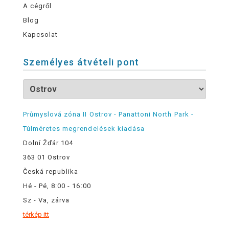
A cégről
Blog
Kapcsolat
Személyes átvételi pont
Průmyslová zóna II Ostrov - Panattoni North Park -
Túlméretes megrendelések kiadása
Dolní Žďár 104
363 01 Ostrov
Česká republika
Hé - Pé, 8:00 - 16:00
Sz - Va, zárva
térkép itt