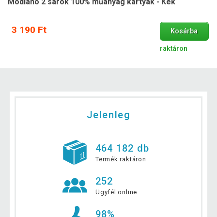
Modiano 2 sarok 100% műanyag kártyák - Kék
3 190 Ft
Kosárba
raktáron
Jelenleg
464 182 db
Termék raktáron
252
Ügyfél online
98%