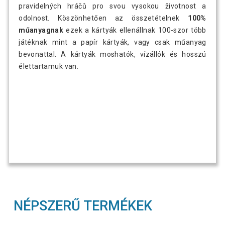
pravidelných hráčů pro svou vysokou životnost a
odolnost. Köszönhetően az összetételnek
100%
műanyagnak
ezek a kártyák ellenállnak 100-szor több
játéknak mint a papír kártyák, vagy csak műanyag
bevonattal. A kártyák moshatók, vízállók és hosszú
élettartamuk van.
NÉPSZERŰ TERMÉKEK