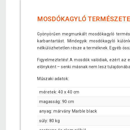
MOSDÓKAGYLÓ TERMÉSZETE
Gyönyörűen megmunkált mosdókagyló természete
karbantartást. Mindegyik mosdókagyló külön
nélkülözhetetlen része a terméknek. Egyéb öss
Figyelmeztetés! A mosdók valódiak, ezért az 
előnyként – senki másnak nem lesz tulajdonáb
Műszaki adatok:
méretek: 40 x 40 cm
magasság: 90 cm
anyag: márvány Marble black
súly: 80 kg