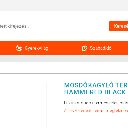
Keres
Gyerekvilág
Szabadidő
MOSDÓKAGYLÓ TER
HAMMERED BLACK
Luxus mosdók természetes csis
A részletesebb leírás megtekinté