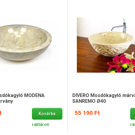
sdókagyló MODENA
DIVERO Mosdókagyló márv
árvány
SANREMO Ø40
t
55 190 Ft
Kosárba
raktáron
ra