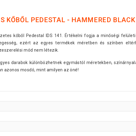
S KŐBŐL PEDESTAL - HAMMERED BLACK
s kőből Pedestal IDS 141. Értékelni fogja a minőségi felületi 
legesség, ezért az egyes termékek méretben és színben eltérh
zeszerelési mód nem létezik.
egyes darabok különbözhetnek egymástól méretekben, színárnyala
an azonos mosdó, mint amilyen az öné!