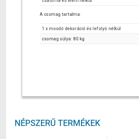
csatorna és elem nélkül
A csomag tartalma:
1 x mosdó dekoráció és lefolyó nélkül
csomag súlya: 80 kg
NÉPSZERŰ TERMÉKEK