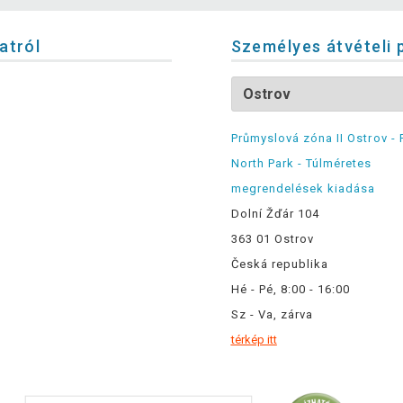
latról
Személyes átvételi 
Průmyslová zóna II Ostrov - 
North Park - Túlméretes
megrendelések kiadása
Dolní Žďár 104
363 01 Ostrov
Česká republika
Hé - Pé, 8:00 - 16:00
Sz - Va, zárva
térkép itt