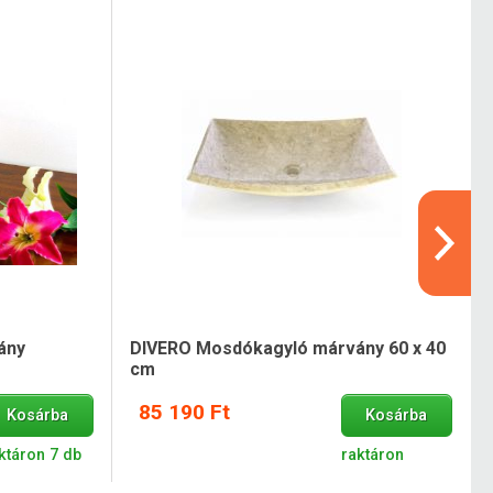
ány
DIVERO Mosdókagyló márvány 60 x 40
cm
85 190 Ft
Kosárba
Kosárba
ktáron 7 db
raktáron