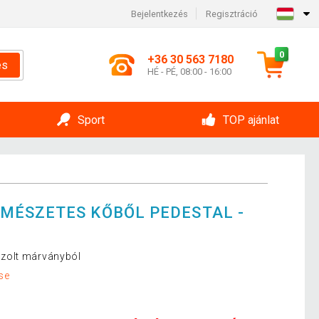
Bejelentkezés
Regisztráció
0
+36 30 563 7180
és
HÉ - PÉ, 08:00 - 16:00
Sport
TOP ajánlat
MÉSZETES KŐBŐL PEDESTAL -
zolt márványból
se