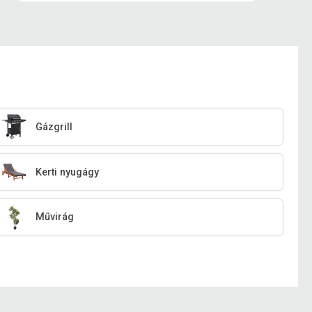
Gázgrill
Kerti nyugágy
Művirág