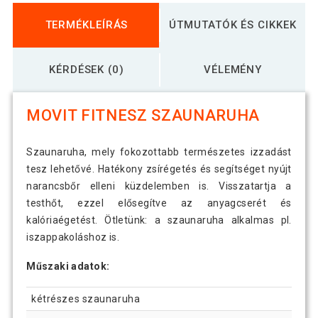
TERMÉKLEÍRÁS
ÚTMUTATÓK ÉS CIKKEK
KÉRDÉSEK (0)
VÉLEMÉNY
MOVIT FITNESZ SZAUNARUHA
Szaunaruha, mely fokozottabb természetes izzadást
tesz lehetővé. Hatékony zsírégetés és segítséget nyújt
narancsbőr elleni küzdelemben is. Visszatartja a
testhőt, ezzel elősegítve az anyagcserét és
kalóriaégetést. Ötletünk: a szaunaruha alkalmas pl.
iszappakoláshoz is.
Műszaki adatok:
kétrészes szaunaruha