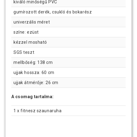
kiváló minőségű PVC
gumírozott derék, csukló és bokarész
univerzális méret
színe: ezüst
kézzel mosható
SGS teszt
mellbőség: 138 cm
ujjak hossza: 60 cm
ujjak átmérője: 26 cm
A csomag tartalma:
1 x fitnesz szaunaruha