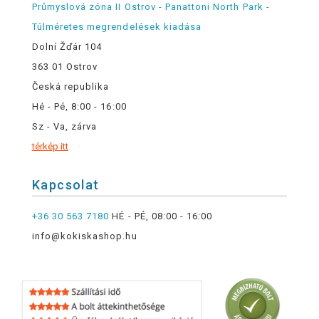
Průmyslová zóna II Ostrov - Panattoni North Park -
Túlméretes megrendelések kiadása
Dolní Žďár 104
363 01 Ostrov
Česká republika
Hé - Pé, 8:00 - 16:00
Sz - Va, zárva
térkép itt
Kapcsolat
+36 30 563 7180
HÉ - PÉ, 08:00 - 16:00
info@kokiskashop.hu