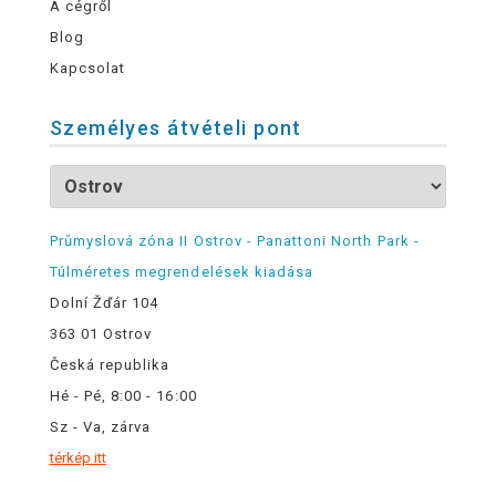
A cégről
Blog
Kapcsolat
Személyes átvételi pont
Průmyslová zóna II Ostrov - Panattoni North Park -
Túlméretes megrendelések kiadása
Dolní Žďár 104
363 01 Ostrov
Česká republika
Hé - Pé, 8:00 - 16:00
Sz - Va, zárva
térkép itt