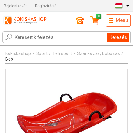
Bejelentkezés
Regisztráció
0
Menu
Keresés
Kokiskashop
Sport
Téli sport
Szánkózás, bobozás
Bob