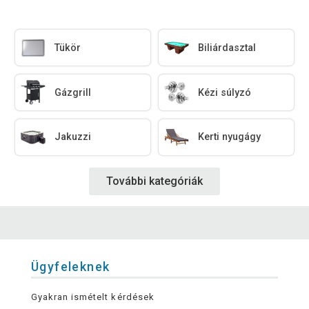
Tükör
Biliárdasztal
Gázgrill
Kézi súlyzó
Jakuzzi
Kerti nyugágy
További kategóriák
Ügyfeleknek
Gyakran ismételt kérdések