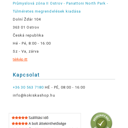
Průmyslová zóna II Ostrov - Panattoni North Park -
Túlméretes megrendelések kiadása
Dolní Žďár 104
363 01 Ostrov
Česká republika
Hé - Pé, 8:00 - 16:00
Sz - Va, zárva
térkép itt
Kapcsolat
+36 30 563 7180
HÉ - PÉ, 08:00 - 16:00
info@kokiskashop.hu