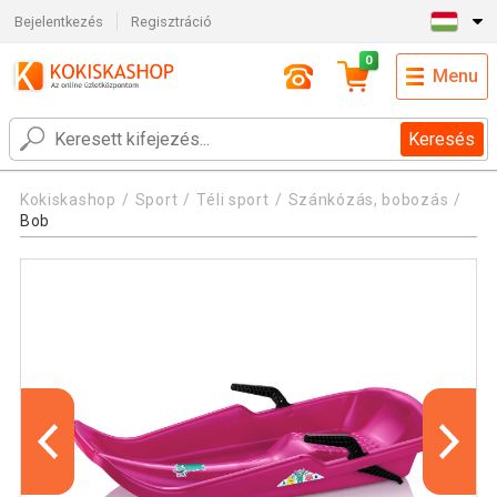
Bejelentkezés
Regisztráció
0
Menu
Keresés
Kokiskashop
Sport
Téli sport
Szánkózás, bobozás
Bob