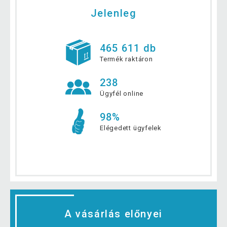
Jelenleg
465 611 db
Termék raktáron
238
Ügyfél online
98%
Elégedett ügyfelek
A vásárlás előnyei