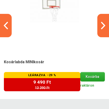
Kosárlabda MINIkosár
LEÁRAZVA -29 %
Kosárba
9 490 Ft
raktáron
13 390 Ft