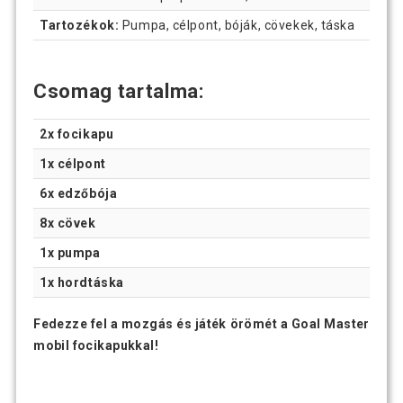
Tartozékok:
Pumpa, célpont, bóják, cövekek, táska
Csomag tartalma:
2x focikapu
1x célpont
6x edzőbója
8x cövek
1x pumpa
1x hordtáska
Fedezze fel a mozgás és játék örömét a Goal Master
mobil focikapukkal!