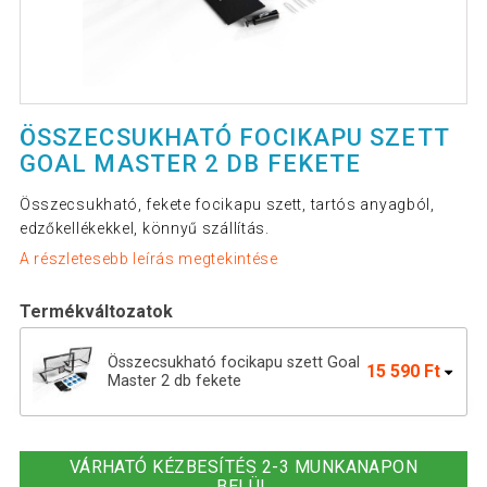
ÖSSZECSUKHATÓ FOCIKAPU SZETT
GOAL MASTER 2 DB FEKETE
Összecsukható, fekete focikapu szett, tartós anyagból,
edzőkellékekkel, könnyű szállítás.
A részletesebb leírás megtekintése
Termékváltozatok
Összecsukható focikapu szett Goal
15 590 Ft
Master 2 db fekete
Felnyitható focikapu szett 2 db 120 ×
14 590 Ft
90 cm szürke
VÁRHATÓ KÉZBESÍTÉS 2-3 MUNKANAPON
BELÜL