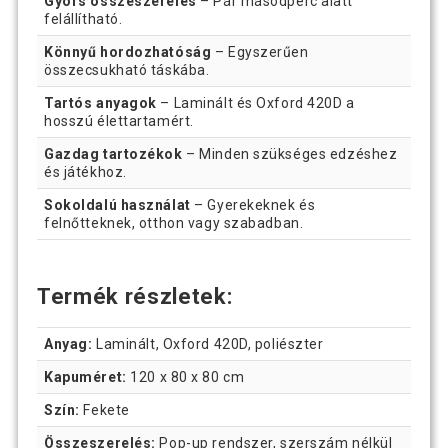
Gyors összeszerelés
– Pár másodperc alatt
felállítható.
Könnyű hordozhatóság
– Egyszerűen
összecsukható táskába.
Tartós anyagok
– Laminált és Oxford 420D a
hosszú élettartamért.
Gazdag tartozékok
– Minden szükséges edzéshez
és játékhoz.
Sokoldalú használat
– Gyerekeknek és
felnőtteknek, otthon vagy szabadban.
Termék részletek:
Anyag:
Laminált, Oxford 420D, poliészter
Kapuméret:
120 x 80 x 80 cm
Szín:
Fekete
Összeszerelés:
Pop-up rendszer, szerszám nélkül