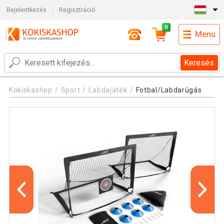
Bejelentkezés
Regisztráció
0
Menu
Keresés
Kokiskashop
Sport
Labdajáték
Fotbal/Labdarúgás