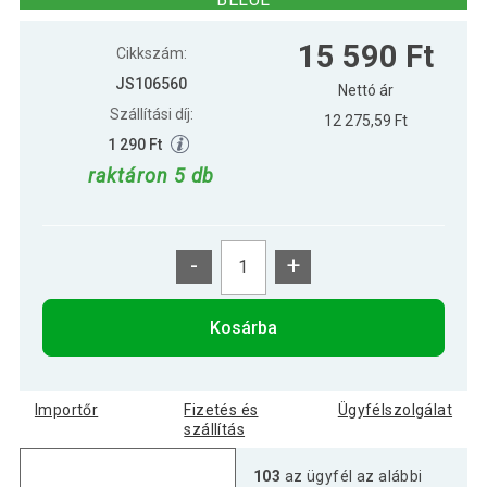
Kerti focikapu szett 2 db
14 590 Ft
15 590 Ft
tartozékokkal gyors összeszerel
Cikkszám:
JS106560
Nettó ár
Szállítási díj:
12 275,59 Ft
1 290 Ft
raktáron 5 db
-
+
Kosárba
Importőr
Fizetés és
Ügyfélszolgálat
szállítás
103
az ügyfél az alábbi