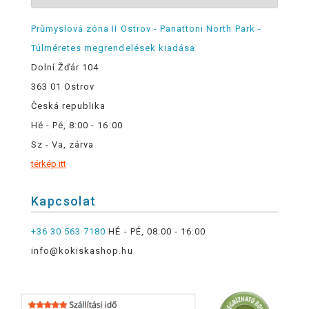
Průmyslová zóna II Ostrov - Panattoni North Park -
Túlméretes megrendelések kiadása
Dolní Žďár 104
363 01 Ostrov
Česká republika
Hé - Pé, 8:00 - 16:00
Sz - Va, zárva
térkép itt
Kapcsolat
+36 30 563 7180
HÉ - PÉ, 08:00 - 16:00
info@kokiskashop.hu