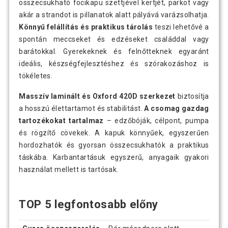
összecsukható focikapu szettjével kertjét, parkot vagy
akár a strandot is pillanatok alatt pályává varázsolhatja.
Könnyű felállítás és praktikus tárolás
teszi lehetővé a
spontán meccseket és edzéseket családdal vagy
barátokkal. Gyerekeknek és felnőtteknek egyaránt
ideális, készségfejlesztéshez és szórakozáshoz is
tökéletes.
Masszív laminált és Oxford 420D szerkezet
biztosítja
a hosszú élettartamot és stabilitást.
A csomag gazdag
tartozékokat tartalmaz
– edzőbóják, célpont, pumpa
és rögzítő cövekek. A kapuk könnyűek, egyszerűen
hordozhatók és gyorsan összecsukhatók a praktikus
táskába. Karbantartásuk egyszerű, anyagaik gyakori
használat mellett is tartósak.
TOP 5 legfontosabb előny