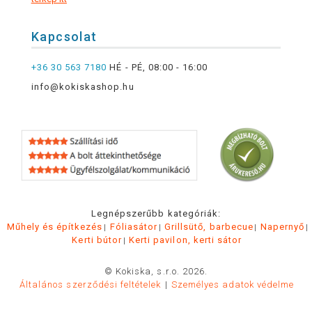
Kapcsolat
+36 30 563 7180
HÉ - PÉ, 08:00 - 16:00
info@kokiskashop.hu
Legnépszerűbb kategóriák:
Műhely és építkezés
Fóliasátor
Grillsütő, barbecue
Napernyő
Kerti bútor
Kerti pavilon, kerti sátor
© Kokiska, s.r.o. 2026.
Általános szerződési feltételek
Személyes adatok védelme