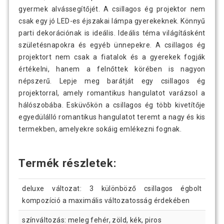
gyermek alvássegítőjét. A csillagos ég projektor nem
csak egy jó LED-es éjszakai lámpa gyerekeknek. Könnyű
parti dekorációnak is ideális. Ideális téma világításként
születésnapokra és egyéb ünnepekre. A csillagos ég
projektort nem csak a fiatalok és a gyerekek fogják
értékelni, hanem a felnőttek körében is nagyon
népszerű. Lepje meg barátját egy csillagos ég
projektorral, amely romantikus hangulatot varázsol a
hálószobába. Esküvőkön a csillagos ég több kivetítője
egyedülálló romantikus hangulatot teremt a nagy és kis
termekben, amelyekre sokáig emlékezni fognak.
Termék részletek:
deluxe változat: 3 különböző csillagos égbolt
kompozíció a maximális változatosság érdekében
színváltozás: meleg fehér, zöld, kék, piros