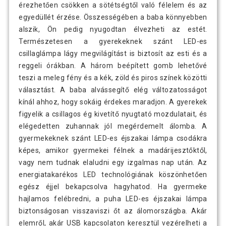
érezhetően csökken a sötétségtől való félelem és az
egyedüllét érzése. Összességében a baba könnyebben
alszik, Ön pedig nyugodtan élvezheti az estét.
Természetesen a gyerekeknek szánt LED-es
csillaglámpa lágy megvilágítást is biztosít az esti és a
reggeli órákban. A három beépített gomb lehetővé
teszi a meleg fény és a kék, zöld és piros színek közötti
választást. A baba alvássegítő elég változatosságot
kínál ahhoz, hogy sokáig érdekes maradjon. A gyerekek
figyelik a csillagos ég kivetítő nyugtató mozdulatait, és
elégedetten zuhannak jól megérdemelt álomba. A
gyermekeknek szánt LED-es éjszakai lámpa csodákra
képes, amikor gyermekei félnek a madárijesztőktől,
vagy nem tudnak elaludni egy izgalmas nap után. Az
energiatakarékos LED technológiának köszönhetően
egész éjjel bekapcsolva hagyhatod. Ha gyermeke
hajlamos felébredni, a puha LED-es éjszakai lámpa
biztonságosan visszaviszi őt az álomországba. Akár
elemről, akár USB kapcsolaton keresztül vezérelheti a