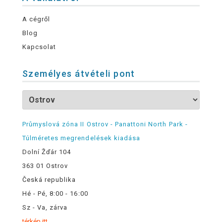
A cégről
Blog
Kapcsolat
Személyes átvételi pont
Průmyslová zóna II Ostrov - Panattoni North Park -
Túlméretes megrendelések kiadása
Dolní Žďár 104
363 01 Ostrov
Česká republika
Hé - Pé, 8:00 - 16:00
Sz - Va, zárva
térkép itt