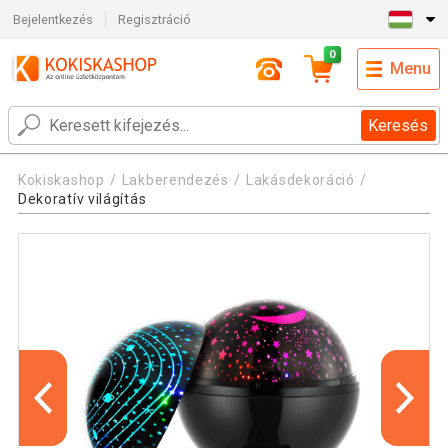
Bejelentkezés
Regisztráció
0
Menu
Keresés
Kokiskashop
Lakberendezés
Lakásdekoráció
Dekoratív világítás