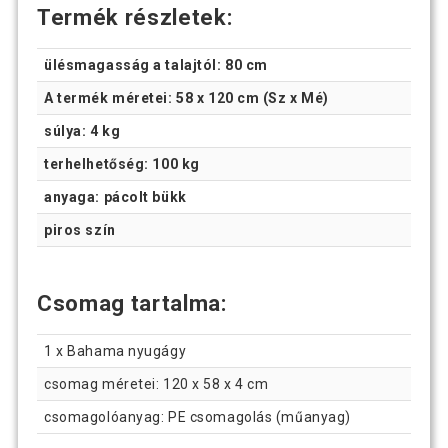
Termék részletek:
ülésmagasság a talajtól: 80 cm
A termék méretei: 58 x 120 cm (Sz x Mé)
súlya: 4 kg
terhelhetőség: 100 kg
anyaga: pácolt bükk
piros szín
Csomag tartalma:
1 x Bahama nyugágy
csomag méretei: 120 x 58 x 4 cm
csomagolóanyag: PE csomagolás (műanyag)