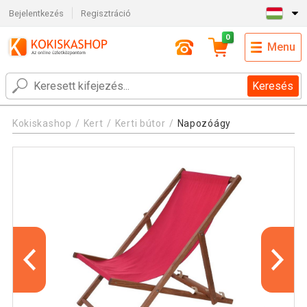
Bejelentkezés
Regisztráció
0
Menu
Keresés
Kokiskashop
Kert
Kerti bútor
Napozóágy