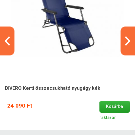
DIVERO Kerti összecsukható nyugágy kék
24 090 Ft
Kosárba
raktáron