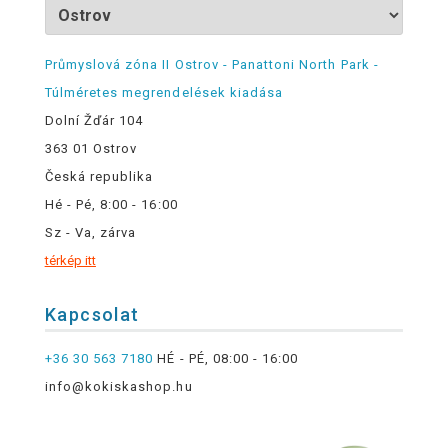
Průmyslová zóna II Ostrov - Panattoni North Park -
Túlméretes megrendelések kiadása
Dolní Žďár 104
363 01 Ostrov
Česká republika
Hé - Pé, 8:00 - 16:00
Sz - Va, zárva
térkép itt
Kapcsolat
+36 30 563 7180
HÉ - PÉ, 08:00 - 16:00
info@kokiskashop.hu