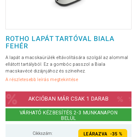
ROTHO LAPÁT TARTÓVAL BIALA
FEHÉR
A lapát a macskaürülék eltávolítására szolgál az alommal
ellátott tartályból. Ez a gombóc passzol a Biala
macskavécé dizájnjához és színeihez.
A részletesebb leírás megtekintése
AKCIÓBAN MÁR CSAK 1 DARAB
VÁRHATÓ KÉZBESÍTÉS 2-3 MUNKANAPON
BELÜL
Cikkszám:
LEÁRAZVA -35 %