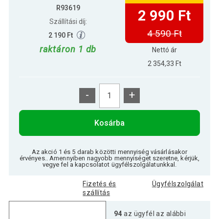
R93619
2 990 Ft
Szállítási díj:
4 590 Ft
2 190 Ft
raktáron 1 db
Nettó ár
2 354,33 Ft
-
+
Kosárba
Az akció 1 és 5 darab közötti mennyiség vásárlásakor
érvényes.. Amennyiben nagyobb mennyiséget szeretne, kérjük,
vegye fel a kapcsolatot ügyfélszolgálatunkkal.
Fizetés és
Ügyfélszolgálat
szállítás
94
az ügyfél az alábbi