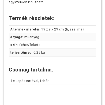
egyszerűen kihúzható.
Termék részletek:
A termék méretei:
19 x 9 x 29 cm (h, szé, ma)
anyaga:
műanyag
szín:
fehér/fekete
teljes tömeg:
0,25 kg
Csomag tartalma:
1 x Lapát tartóval, fehér