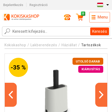
Bejelentkezés
Regisztráció
0
Menu
Keresés
Kokiskashop
Lakberendezés
Háziállat
Tartozékok
UTOLSÓ DARAB
-35 %
KIÁRUSÍTÁS