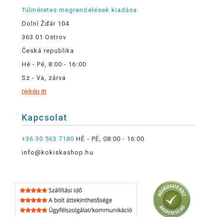
Túlméretes megrendelések kiadása
Dolní Žďár 104
363 01 Ostrov
Česká republika
Hé - Pé, 8:00 - 16:00
Sz - Va, zárva
térkép itt
Kapcsolat
+36 30 563 7180
HÉ - PÉ, 08:00 - 16:00
info@kokiskashop.hu