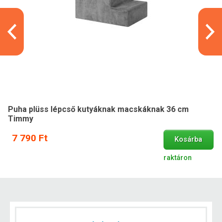
Puha plüss lépcső kutyáknak macskáknak 36 cm
Timmy
7 790 Ft
Kosárba
raktáron