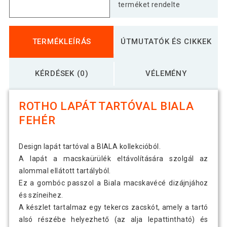
terméket rendelte
TERMÉKLEÍRÁS
ÚTMUTATÓK ÉS CIKKEK
KÉRDÉSEK (0)
VÉLEMÉNY
ROTHO LAPÁT TARTÓVAL BIALA
FEHÉR
Design lapát tartóval a BIALA kollekcióból.
A lapát a macskaürülék eltávolítására szolgál az
alommal ellátott tartályból.
Ez a gombóc passzol a Biala macskavécé dizájnjához
és színeihez.
A készlet tartalmaz egy tekercs zacskót, amely a tartó
alsó részébe helyezhető (az alja lepattintható) és